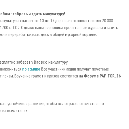
бом - собрать и сдать макулатуру!
акулатуры спасает от 10 до 17 деревьев, экономит около 20 000
1700 кг СО2. Однако наши черновики, прочитанные журналы и газеты,
омочь переработке, находясь в общей мусорной корзине.
бесплатно заберет у Вас всю макулатуру.
ознакомиться
по ссылке
Все участники акции получат почетные
т призы. Вручение грамот и призов состоится на
Форуме PAP-FOR, 26
ка в устойчивое развитие, чтобы вся отрасль ответственно
 на всех этапах.