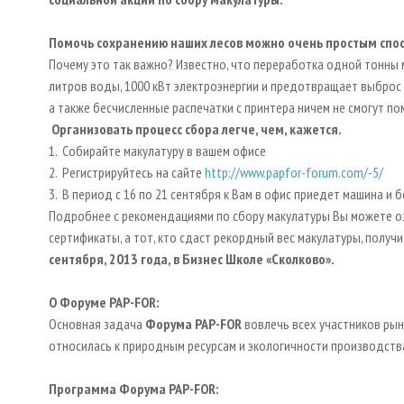
Помочь сохранению наших лесов можно очень простым спосо
Почему это так важно? Известно, что переработка одной тонны м
литров воды, 1000 кВт электроэнергии и предотвращает выброс 
а также бесчисленные распечатки с принтера ничем не смогут п
Организовать процесс сбора легче, чем, кажется.
1. Cобирайте макулатуру в вашем офисе
2. Регистрируйтесь на сайте
http://www.papfor-forum.com/-5/
3. В период с 16 по 21 сентября к Вам в офис приедет машина и 
Подробнее с рекомендациями по сбору макулатуры Вы можете 
сертификаты, а тот, кто сдаст рекордный вес макулатуры, получи
сентября, 2013 года, в Бизнес Школе «Сколково».
О Форуме
PAP
-
FOR
:
Основная задача
Форума
PAP
-
FOR
вовлечь всех участников рын
относилась к природным ресурсам и экологичности производства
Программа Форума
PAP
-
FOR
: