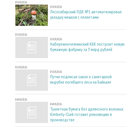
05.08.2026
05.08.2026
Лесосибирский ЛДК №1 автоматизировал
укладку мешков с пеллетами
05.08.2026
05.08.2026
Набережночелнинский КБК построит новую
бумажную фабрику за 3 млрд рублей
05.08.2026
05.08.2026
Путин подписал закон о санитарной
вырубке погибшего леса на Байкале
04.08.2026
04.08.2026
Туалетная бумага без древесного волокна:
Kimberly-Clark готовит революцию в
производстве