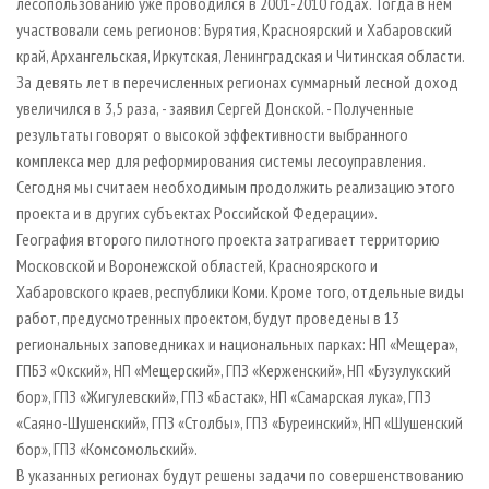
лесопользованию уже проводился в 2001-2010 годах. Тогда в нем
участвовали семь регионов: Бурятия, Красноярский и Хабаровский
край, Архангельская, Иркутская, Ленинградская и Читинская области.
За девять лет в перечисленных регионах суммарный лесной доход
увеличился в 3,5 раза, - заявил Сергей Донской. - Полученные
результаты говорят о высокой эффективности выбранного
комплекса мер для реформирования системы лесоуправления.
Сегодня мы считаем необходимым продолжить реализацию этого
проекта и в других субъектах Российской Федерации».
География второго пилотного проекта затрагивает территорию
Московской и Воронежской областей, Красноярского и
Хабаровского краев, республики Коми. Кроме того, отдельные виды
работ, предусмотренных проектом, будут проведены в 13
региональных заповедниках и национальных парках: НП «Мещера»,
ГПБЗ «Окский», НП «Мещерский», ГПЗ «Керженский», НП «Бузулукский
бор», ГПЗ «Жигулевский», ГПЗ «Бастак», НП «Самарская лука», ГПЗ
«Саяно-Шушенский», ГПЗ «Столбы», ГПЗ «Буреинский», НП «Шушенский
бор», ГПЗ «Комсомольский».
В указанных регионах будут решены задачи по совершенствованию