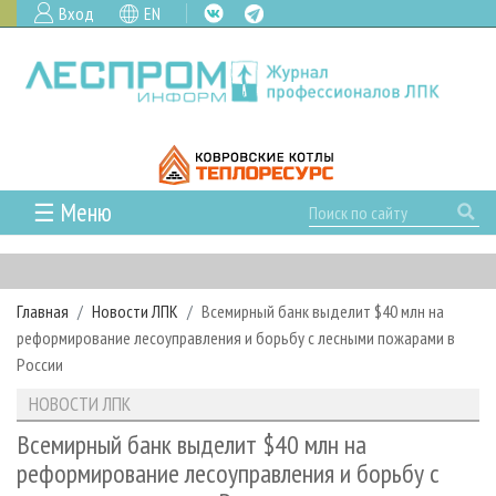
Вход
EN
☰ Меню
ГЛАВНАЯ
РУБРИКИ И ТЕМЫ
Главная
Новости ЛПК
Всемирный банк выделит $40 млн на
РУБРИКИ ЖУРНАЛА
НОВОСТИ
реформирование лесоуправления и борьбу с лесными пожарами в
ЛЕСНОЕ ХОЗЯЙСТВО
КАЛЕНДАРЬ СОБЫТИЙ
России
ПРОЕКТЫ ЛПИ
ЛЕСОЗАГОТОВКА
НОВОСТИ ЛПК
АНАЛИТИКА
НОВОСТИ ЛПК
АРХИВ
ЛЕСОПИЛЕНИЕ
НОВОСТИ ЖУРНАЛА
ПРЕДПРИЯТИЯ ЛПК
АРХИВ ЖУРНАЛОВ
Всемирный банк выделит $40 млн на
О ЖУРНАЛЕ
реформирование лесоуправления и борьбу с
ДЕРЕВООБРАБОТКА
НОВОСТИ КОМПАНИЙ
ЛЕСНЫЕ РЕГИОНЫ РОССИИ
СТАТЬИ
ПОДПИСКА
РЕКЛАМОДАТЕЛЯМ