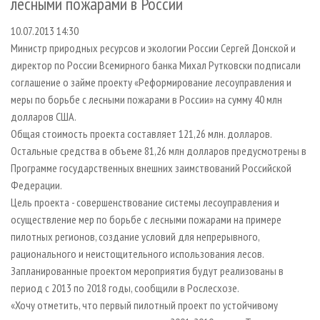
лесными пожарами в России
СУШКА ДРЕВЕСИНЫ
ПЕРСОНЫ
КОНТАКТЫ
РЕКЛАМА
10.07.2013 14:30
ПРОИЗВОДСТВО ДРЕВЕСНЫХ ПЛИТ
МОБИЛЬНЫЕ ВЫСТАВКИ
РЕКЛАМА НА САЙТЕ
Министр природных ресурсов и экологии России Сергей Донской и
ДЕРЕВЯННОЕ ДОМОСТРОЕНИЕ
ОФИЦИАЛЬНЫЕ ДЕЛЕГАЦИИ
директор по России Всемирного банка Михал Рутковски подписали
ПРОИЗВОДСТВО МЕБЕЛИ
ПРИОРИТЕТНЫЕ ИНВЕСТПРОЕКТЫ
соглашение о займе проекту «Реформирование лесоуправления и
меры по борьбе с лесными пожарами в России» на сумму 40 млн
БИОЭНЕРГЕТИКА
RUSSIAN FORESTRY REVIEW
долларов США.
ЦБП
ГАЗЕТА ЛЕСПРОМФОРУМ
Общая стоимость проекта составляет 121,26 млн. долларов.
Остальные средства в объеме 81,26 млн долларов предусмотрены в
ИНСТРУМЕНТ И МАТЕРИАЛЫ
БИБЛИОТЕКА СПЕЦИАЛИСТА
Программе государственных внешних заимствований Российской
Федерации.
Цель проекта - совершенствование системы лесоуправления и
осуществление мер по борьбе с лесными пожарами на примере
пилотных регионов, создание условий для непрерывного,
рационального и неистощительного использования лесов.
Запланированные проектом мероприятия будут реализованы в
период с 2013 по 2018 годы, сообщили в Рослесхозе.
«Хочу отметить, что первый пилотный проект по устойчивому