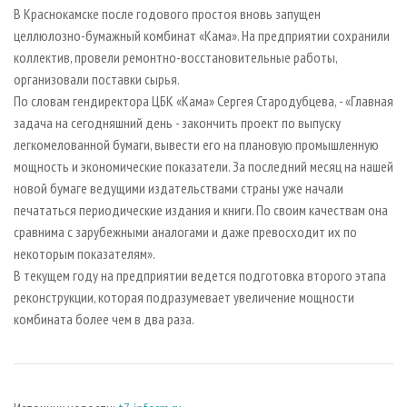
СУШКА ДРЕВЕСИНЫ
ПЕРСОНЫ
В Краснокамске после годового простоя вновь запущен
КОНТАКТЫ
РЕКЛАМА
целлюлозно-бумажный комбинат «Кама». На предприятии сохранили
ПРОИЗВОДСТВО ДРЕВЕСНЫХ ПЛИТ
МОБИЛЬНЫЕ ВЫСТАВКИ
РЕКЛАМА НА САЙТЕ
коллектив, провели ремонтно-восстановительные работы,
ДЕРЕВЯННОЕ ДОМОСТРОЕНИЕ
ОФИЦИАЛЬНЫЕ ДЕЛЕГАЦИИ
организовали поставки сырья.
По словам гендиректора ЦБК «Кама» Сергея Стародубцева, - «Главная
ПРОИЗВОДСТВО МЕБЕЛИ
ПРИОРИТЕТНЫЕ ИНВЕСТПРОЕКТЫ
задача на сегодняшний день - закончить проект по выпуску
БИОЭНЕРГЕТИКА
RUSSIAN FORESTRY REVIEW
легкомелованной бумаги, вывести его на плановую промышленную
ЦБП
ГАЗЕТА ЛЕСПРОМФОРУМ
мощность и экономические показатели. За последний месяц на нашей
новой бумаге ведущими издательствами страны уже начали
ИНСТРУМЕНТ И МАТЕРИАЛЫ
БИБЛИОТЕКА СПЕЦИАЛИСТА
печататься периодические издания и книги. По своим качествам она
сравнима с зарубежными аналогами и даже превосходит их по
некоторым показателям».
В текущем году на предприятии ведется подготовка второго этапа
реконструкции, которая подразумевает увеличение мощности
комбината более чем в два раза.