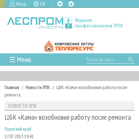
Вход
EN
☰ Меню
ГЛАВНАЯ
РУБРИКИ И ТЕМЫ
Главная
Новости ЛПК
ЦБК «Кама» возобновил работу после
РУБРИКИ ЖУРНАЛА
НОВОСТИ
ремонта
ЛЕСНОЕ ХОЗЯЙСТВО
КАЛЕНДАРЬ СОБЫТИЙ
ПРОЕКТЫ ЛПИ
НОВОСТИ ЛПК
ЛЕСОЗАГОТОВКА
НОВОСТИ ЛПК
АНАЛИТИКА
АРХИВ
ЦБК «Кама» возобновил работу после ремонта
ЛЕСОПИЛЕНИЕ
НОВОСТИ ЖУРНАЛА
ПРЕДПРИЯТИЯ ЛПК
АРХИВ ЖУРНАЛОВ
О ЖУРНАЛЕ
Пермский край
ДЕРЕВООБРАБОТКА
НОВОСТИ КОМПАНИЙ
ЛЕСНЫЕ РЕГИОНЫ РОССИИ
СТАТЬИ
ПОДПИСКА
РЕКЛАМОДАТЕЛЯМ
17.07.2013 19:41