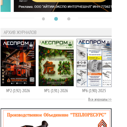
АРХИВ ЖУРНАЛОВ
№2 (192) 2026
№1 (191) 2026
№6 (190) 2025
Все журналы