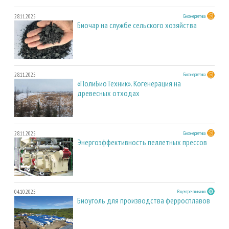
28.11.2025
Биоэнергетика
Биочар на службе сельского хозяйства
28.11.2025
Биоэнергетика
«ПолиБиоТехник». Когенерация на
древесных отходах
28.11.2025
Биоэнергетика
Энергоэффективность пеллетных прессов
04.10.2025
В центре внимания
Биоуголь для производства ферросплавов