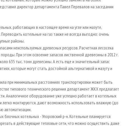
редставил директор департамента Павел Перевалов на заседании
льных, работающих в настоящее время на угле или мазуте,
. Переводить котельные на газ также не всегда выгодно: очень
тупные районы.
апасами неиспользуемых древесных ресурсов. Расчетная лесосека
 породы. При этом освоение запасов лиственной древесины в 2012 г.
около 635 тыс. тонн древесины. А есть еще и значительный запас
тиях, которые могут стать достойной альтернативой и мазуту и
пила при минимальных расстояниях транспортировки может быть
 качестве типового технического решения департамент ЖКХ предлагает
ти. Аналогичное оборудование уже успешно работает в котельных
и легко монтируются, дают возможность использовать влажную (до
нью автоматизации.
х блочных котельных - Упоровский р-н. Котельные планируется
врезать в действующие тепловые сети, что можно осуществить даже