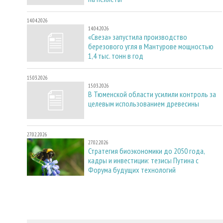
14.04.2026
14.04.2026
«Свеза» запустила производство
березового угля в Мантурове мощностью
1,4 тыс. тонн в год
15.03.2026
15.03.2026
В Тюменской области усилили контроль за
целевым использованием древесины
27.02.2026
27.02.2026
Стратегия биоэкономики до 2050 года,
кадры и инвестиции: тезисы Путина с
Форума будущих технологий