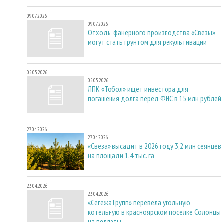
09.07.2026
09.07.2026
Отходы фанерного производства «Свезы»
могут стать грунтом для рекультивации
05.05.2026
05.05.2026
ЛПК «Тобол» ищет инвестора для
погашения долга перед ФНС в 15 млн рублей
27.04.2026
27.04.2026
«Свеза» высадит в 2026 году 3,2 млн сеянцев
на площади 1,4 тыс. га
23.04.2026
23.04.2026
«Сегежа Групп» перевела угольную
котельную в красноярском поселке Солонцы
на пеллеты