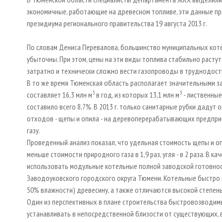
экономичные, работающие на древесном топливе, эти данные п
президиума регионального правительства 19 августа 2013 г.
По словам Дениса Перевалова, большинство муниципальных коте
убыточны. При этом, цены на эти виды топлива стабильно растут
затратно и технически сложно вести газопроводы в труднодос
В то же время Тюменская область располагает значительными з
3
3
составляет 16,3 млн м
в год, из которых 13,1 млн м
- лиственные
составило всего 8,7%. В 2013 г. только санитарные рубки дадут 
отходов - щепы и опила - на деревоперерабатывающих предприя
газу.
Проведенный анализ показал, что удельная стоимость щепы и о
меньше стоимости природного газа в 1,9 раз, угля - в 2 раза. В
использовать модульные котельные полной заводской готовнос
Заводоуковского городского округа Тюмени. Котельные быстро 
50% влажности) древесину, а также отличаются высокой степе
Один из перспективных в плане строительства быстровозводимы
устанавливать в непосредственной близости от существующих, 