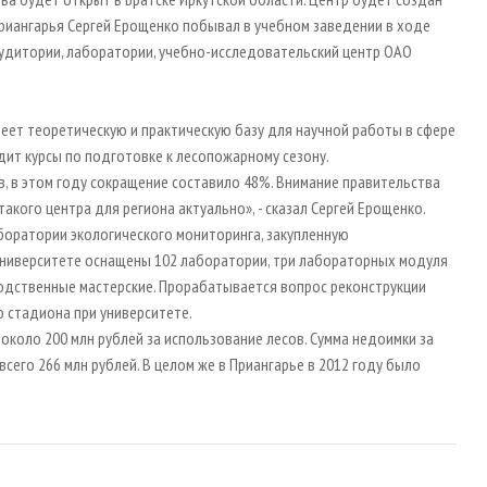
Приангарья Сергей Ерощенко побывал в учебном заведении в ходе
аудитории, лаборатории, учебно-исследовательский центр ОАО
меет теоретическую и практическую базу для научной работы в сфере
одит курсы по подготовке к лесопожарному сезону.
в, в этом году сокращение составило 48%. Внимание правительства
акого центра для региона актуально», - сказал Сергей Ерощенко.
боратории экологического мониторинга, закупленную
университете оснащены 102 лаборатории, три лабораторных модуля
дственные мастерские. Прорабатывается вопрос реконструкции
о стадиона при университете.
коло 200 млн рублей за использование лесов. Сумма недоимки за
сего 266 млн рублей. В целом же в Приангарье в 2012 году было