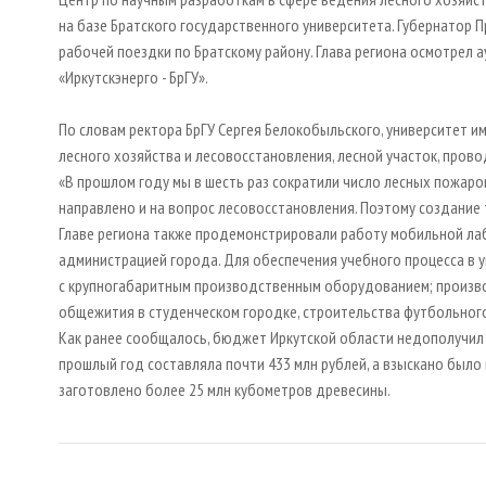
на базе Братского государственного университета. Губернатор 
рабочей поездки по Братскому району. Глава региона осмотрел 
«Иркутскэнерго - БрГУ».
По словам ректора БрГУ Сергея Белокобыльского, университет и
лесного хозяйства и лесовосстановления, лесной участок, пров
«В прошлом году мы в шесть раз сократили число лесных пожаро
направлено и на вопрос лесовосстановления. Поэтому создание т
Главе региона также продемонстрировали работу мобильной ла
администрацией города. Для обеспечения учебного процесса в 
с крупногабаритным производственным оборудованием; произво
общежития в студенческом городке, строительства футбольног
Как ранее сообщалось, бюджет Иркутской области недополучил о
прошлый год составляла почти 433 млн рублей, а взыскано было в
заготовлено более 25 млн кубометров древесины.