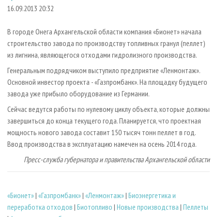
СУШКА ДРЕВЕСИНЫ
ПЕРСОНЫ
КОНТАКТЫ
РЕКЛАМА
16.09.2013 20:32
ПРОИЗВОДСТВО ДРЕВЕСНЫХ ПЛИТ
МОБИЛЬНЫЕ ВЫСТАВКИ
РЕКЛАМА НА САЙТЕ
В городе Онега Архангельской области компания «Бионет» начала
ДЕРЕВЯННОЕ ДОМОСТРОЕНИЕ
ОФИЦИАЛЬНЫЕ ДЕЛЕГАЦИИ
строительство завода по производству топливных гранул (пеллет)
ПРОИЗВОДСТВО МЕБЕЛИ
из лигнина, являющегося отходами гидролизного производства.
ПРИОРИТЕТНЫЕ ИНВЕСТПРОЕКТЫ
БИОЭНЕРГЕТИКА
Генеральным подрядчиком выступило предприятие «Ленмонтаж».
RUSSIAN FORESTRY REVIEW
Основной инвестор проекта - «Газпромбанк». На площадку будущего
ЦБП
ГАЗЕТА ЛЕСПРОМФОРУМ
завода уже прибыло оборудование из Германии.
ИНСТРУМЕНТ И МАТЕРИАЛЫ
БИБЛИОТЕКА СПЕЦИАЛИСТА
Сейчас ведутся работы по нулевому циклу объекта, которые должны
завершиться до конца текущего года. Планируется, что проектная
мощность нового завода составит 150 тысяч тонн пеллет в год.
Ввод производства в эксплуатацию намечен на осень 2014 года.
Пресс-служба губернатора и правительства Архангельской области
«Бионет»
|
«Газпромбанк»
|
«Ленмонтаж»
|
Биoэнергетика и
переработка отходов
|
Биотопливо
|
Новые производства
|
Пеллеты