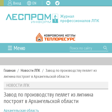
Вход
EN
☰ Меню
ГЛАВНАЯ
РУБРИКИ И ТЕМЫ
Главная
Новости ЛПК
Завод по производству пеллет из
РУБРИКИ ЖУРНАЛА
НОВОСТИ
лигнина построят в Архангельской области
ЛЕСНОЕ ХОЗЯЙСТВО
КАЛЕНДАРЬ СОБЫТИЙ
ПРОЕКТЫ ЛПИ
НОВОСТИ ЛПК
ЛЕСОЗАГОТОВКА
НОВОСТИ ЛПК
АНАЛИТИКА
АРХИВ
Завод по производству пеллет из лигнина
ЛЕСОПИЛЕНИЕ
НОВОСТИ ЖУРНАЛА
ПРЕДПРИЯТИЯ ЛПК
АРХИВ ЖУРНАЛОВ
построят в Архангельской области
О ЖУРНАЛЕ
ДЕРЕВООБРАБОТКА
НОВОСТИ КОМПАНИЙ
ЛЕСНЫЕ РЕГИОНЫ РОССИИ
СТАТЬИ
ПОДПИСКА
РЕКЛАМОДАТЕЛЯМ
Архангельская область