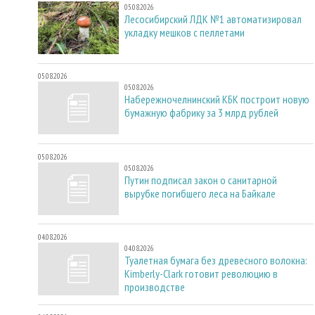
05.08.2026
Лесосибирский ЛДК №1 автоматизировал
укладку мешков с пеллетами
05.08.2026
05.08.2026
Набережночелнинский КБК построит новую
бумажную фабрику за 3 млрд рублей
05.08.2026
05.08.2026
Путин подписал закон о санитарной
вырубке погибшего леса на Байкале
04.08.2026
04.08.2026
Туалетная бумага без древесного волокна:
Kimberly-Clark готовит революцию в
производстве