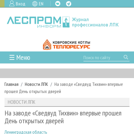
Вход
EN
☰ Меню
ГЛАВНАЯ
РУБРИКИ И ТЕМЫ
Главная
Новости ЛПК
На заводе «Сведвуд Тихвин» впервые
РУБРИКИ ЖУРНАЛА
НОВОСТИ
прошел День открытых дверей
ЛЕСНОЕ ХОЗЯЙСТВО
КАЛЕНДАРЬ СОБЫТИЙ
ПРОЕКТЫ ЛПИ
НОВОСТИ ЛПК
ЛЕСОЗАГОТОВКА
НОВОСТИ ЛПК
АНАЛИТИКА
АРХИВ
На заводе «Сведвуд Тихвин» впервые прошел
ЛЕСОПИЛЕНИЕ
НОВОСТИ ЖУРНАЛА
ПРЕДПРИЯТИЯ ЛПК
АРХИВ ЖУРНАЛОВ
День открытых дверей
О ЖУРНАЛЕ
ДЕРЕВООБРАБОТКА
НОВОСТИ КОМПАНИЙ
ЛЕСНЫЕ РЕГИОНЫ РОССИИ
СТАТЬИ
ПОДПИСКА
РЕКЛАМОДАТЕЛЯМ
Ленинградская область