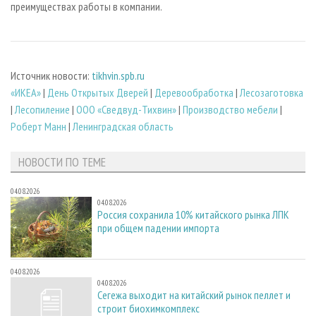
преимуществах работы в компании.
Источник новости:
tikhvin.spb.ru
«ИКЕА»
|
День Открытых Дверей
|
Деревообработка
|
Лесозаготовка
|
Лесопиление
|
ООО «Сведвуд-Тихвин»
|
Производство мебели
|
Роберт Манн
|
Ленинградская область
НОВОСТИ ПО ТЕМЕ
04.08.2026
04.08.2026
Россия сохранила 10% китайского рынка ЛПК
при общем падении импорта
04.08.2026
04.08.2026
Сегежа выходит на китайский рынок пеллет и
строит биохимкомплекс