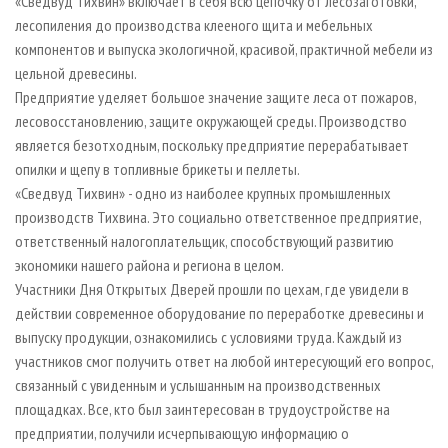
«Сведвуд Тихвин» включает в себя всю цепочку от лесозаготовки,
лесопиления до производства клееного щита и мебельных
компонентов и выпуска экологичной, красивой, практичной мебели из
цельной древесины.
Предприятие уделяет большое значение защите леса от пожаров,
лесовосстановлению, защите окружающей среды. Производство
является безотходным, поскольку предприятие перерабатывает
опилки и щепу в топливные брикеты и пеллеты.
«Сведвуд Тихвин» - одно из наиболее крупных промышленных
производств Тихвина. Это социально ответственное предприятие,
ответственный налогоплательщик, способствующий развитию
экономики нашего района и региона в целом.
Участники Дня Открытых Дверей прошли по цехам, где увидели в
действии современное оборудование по переработке древесины и
выпуску продукции, ознакомились с условиями труда. Каждый из
участников смог получить ответ на любой интересующий его вопрос,
связанный с увиденным и услышанным на производственных
площадках. Все, кто был заинтересован в трудоустройстве на
предприятии, получили исчерпывающую информацию о