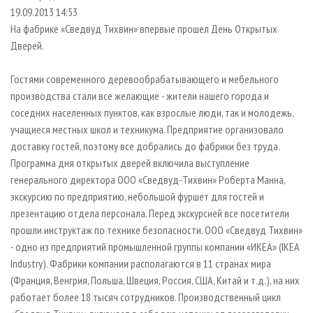
СУШКА ДРЕВЕСИНЫ
ПЕРСОНЫ
КОНТАКТЫ
РЕКЛАМА
19.09.2013 14:53
На фабрике «Сведвуд Тихвин» впервые прошел День Открытых
ПРОИЗВОДСТВО ДРЕВЕСНЫХ ПЛИТ
МОБИЛЬНЫЕ ВЫСТАВКИ
РЕКЛАМА НА САЙТЕ
Дверей.
ДЕРЕВЯННОЕ ДОМОСТРОЕНИЕ
ОФИЦИАЛЬНЫЕ ДЕЛЕГАЦИИ
ПРОИЗВОДСТВО МЕБЕЛИ
Гостями современного деревообрабатывающего и мебельного
ПРИОРИТЕТНЫЕ ИНВЕСТПРОЕКТЫ
производства стали все желающие - жители нашего города и
БИОЭНЕРГЕТИКА
RUSSIAN FORESTRY REVIEW
соседних населенных пунктов, как взрослые люди, так и молодежь,
ЦБП
ГАЗЕТА ЛЕСПРОМФОРУМ
учащиеся местных школ и техникума. Предприятие организовало
доставку гостей, поэтому все добрались до фабрики без труда.
ИНСТРУМЕНТ И МАТЕРИАЛЫ
БИБЛИОТЕКА СПЕЦИАЛИСТА
Программа дня открытых дверей включила выступление
генерального директора ООО «Сведвуд-Тихвин» Роберта Манна,
экскурсию по предприятию, небольшой фуршет для гостей и
презентацию отдела персонала. Перед экскурсией все посетители
прошли инструктаж по технике безопасности. ООО «Сведвуд Тихвин»
- одно из предприятий промышленной группы компании «ИКЕА» (IKEA
Industry). Фабрики компании располагаются в 11 странах мира
(Франция, Венгрия, Польша, Швеция, Россия, США, Китай и т.д.), на них
работает более 18 тысяч сотрудников. Производственный цикл