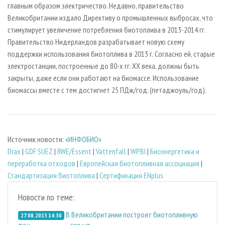
главным образом электричество. Недавно, правительство
Великобритании издало Директиву о промышленных выбросах, что
стимулирует увеличение потребления биотоплива в 2013-2014 гг.
Правительство Нидерландов разрабатывает новую схему
поддержки использования биотоплива в 2013 г. Согласно ей, старые
электростанции, построенные до 80-х гг. ХХ века, должны быть
закрыты, даже если они работают на биомассе. Использование
биомассы вместе с тем достигнет 25 ПДж/год. (петаджоуль/год).
Источник новости:
«ИНФОБИО»
Drax
|
GDF SUEZ
|
RWE/Essent
|
Vattenfall
|
WPBI
|
Биoэнергетика и
переработка отходов
|
Европейская биотопливная ассоциация
|
Стандартизация биотоплива
|
Сертификация ENplus
Новости по теме:
В Великобритании построят биотопливную
27.08.2015 14:30