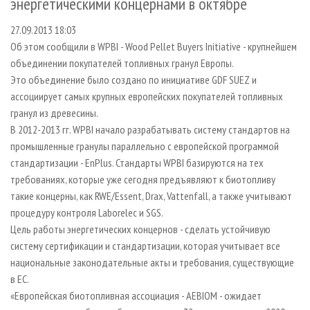
энергетическими концернами в октябре
СУШКА ДРЕВЕСИНЫ
ПЕРСОНЫ
КОНТАКТЫ
РЕКЛАМА
27.09.2013 18:03
ПРОИЗВОДСТВО ДРЕВЕСНЫХ ПЛИТ
МОБИЛЬНЫЕ ВЫСТАВКИ
РЕКЛАМА НА САЙТЕ
Об этом сообщили в WPBI - Wood Pellet Buyers Initiative - крупнейшем
ДЕРЕВЯННОЕ ДОМОСТРОЕНИЕ
ОФИЦИАЛЬНЫЕ ДЕЛЕГАЦИИ
объединении покупателей топливных гранул Европы.
ПРОИЗВОДСТВО МЕБЕЛИ
ПРИОРИТЕТНЫЕ ИНВЕСТПРОЕКТЫ
Это объединение было создано по инициативе GDF SUEZ и
ассоциирует самых крупных европейских покупателей топливных
БИОЭНЕРГЕТИКА
RUSSIAN FORESTRY REVIEW
гранул из древесины.
ЦБП
ГАЗЕТА ЛЕСПРОМФОРУМ
В 2012-2013 гг. WPBI начало разрабатывать систему стандартов на
промышленные гранулы параллельно с европейской программой
ИНСТРУМЕНТ И МАТЕРИАЛЫ
БИБЛИОТЕКА СПЕЦИАЛИСТА
стандартизации - EnPlus. Стандарты WPBI базируются на тех
требованиях, которые уже сегодня предъявляют к биотопливу
такие концерны, как RWE/Essent, Drax, Vattenfall, а также учитывают
процедуру контроля Laborelec и SGS.
Цель работы энергетических концернов - сделать устойчивую
систему сертификации и стандартизации, которая учитывает все
национальные законодательные акты и требования, существующие
в ЕС.
«Европейская биотопливная ассоциация - AEBIOM - ожидает