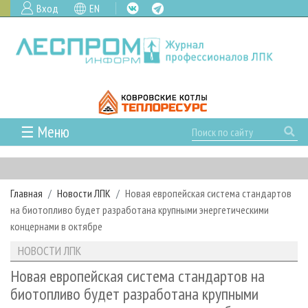
Вход
EN
☰ Меню
ГЛАВНАЯ
РУБРИКИ И ТЕМЫ
Главная
Новости ЛПК
Новая европейская система стандартов
РУБРИКИ ЖУРНАЛА
НОВОСТИ
на биотопливо будет разработана крупными энергетическими
ЛЕСНОЕ ХОЗЯЙСТВО
КАЛЕНДАРЬ СОБЫТИЙ
концернами в октябре
ПРОЕКТЫ ЛПИ
ЛЕСОЗАГОТОВКА
НОВОСТИ ЛПК
АНАЛИТИКА
НОВОСТИ ЛПК
АРХИВ
ЛЕСОПИЛЕНИЕ
НОВОСТИ ЖУРНАЛА
ПРЕДПРИЯТИЯ ЛПК
АРХИВ ЖУРНАЛОВ
Новая европейская система стандартов на
О ЖУРНАЛЕ
биотопливо будет разработана крупными
ДЕРЕВООБРАБОТКА
НОВОСТИ КОМПАНИЙ
ЛЕСНЫЕ РЕГИОНЫ РОССИИ
СТАТЬИ
ПОДПИСКА
РЕКЛАМОДАТЕЛЯМ