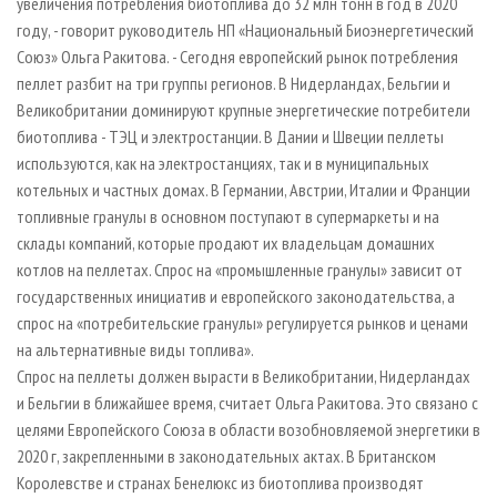
увеличения потребления биотоплива до 32 млн тонн в год в 2020
году, - говорит руководитель НП «Национальный Биоэнергетический
Союз» Ольга Ракитова. - Сегодня европейский рынок потребления
пеллет разбит на три группы регионов. В Нидерландах, Бельгии и
Великобритании доминируют крупные энергетические потребители
биотоплива - ТЭЦ и электростанции. В Дании и Швеции пеллеты
используются, как на электростанциях, так и в муниципальных
котельных и частных домах. В Германии, Австрии, Италии и Франции
топливные гранулы в основном поступают в супермаркеты и на
склады компаний, которые продают их владельцам домашних
котлов на пеллетах. Спрос на «промышленные гранулы» зависит от
государственных инициатив и европейского законодательства, а
спрос на «потребительские гранулы» регулируется рынков и ценами
на альтернативные виды топлива».
Спрос на пеллеты должен вырасти в Великобритании, Нидерландах
и Бельгии в ближайшее время, считает Ольга Ракитова. Это связано с
целями Европейского Союза в области возобновляемой энергетики в
2020 г, закрепленными в законодательных актах. В Британском
Королевстве и странах Бенелюкс из биотоплива производят