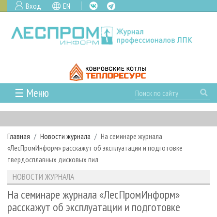
Вход
EN
☰ Меню
ГЛАВНАЯ
РУБРИКИ И ТЕМЫ
Главная
Новости журнала
На семинаре журнала
РУБРИКИ ЖУРНАЛА
НОВОСТИ
«ЛесПромИнформ» расскажут об эксплуатации и подготовке
ЛЕСНОЕ ХОЗЯЙСТВО
КАЛЕНДАРЬ СОБЫТИЙ
твердосплавных дисковых пил
ПРОЕКТЫ ЛПИ
ЛЕСОЗАГОТОВКА
НОВОСТИ ЛПК
АНАЛИТИКА
НОВОСТИ ЖУРНАЛА
АРХИВ
ЛЕСОПИЛЕНИЕ
НОВОСТИ ЖУРНАЛА
ПРЕДПРИЯТИЯ ЛПК
АРХИВ ЖУРНАЛОВ
На семинаре журнала «ЛесПромИнформ»
О ЖУРНАЛЕ
расскажут об эксплуатации и подготовке
ДЕРЕВООБРАБОТКА
НОВОСТИ КОМПАНИЙ
ЛЕСНЫЕ РЕГИОНЫ РОССИИ
СТАТЬИ
ПОДПИСКА
РЕКЛАМОДАТЕЛЯМ