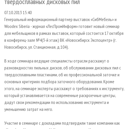
твердосплавных дисковых пил
СУШКА ДРЕВЕСИНЫ
ПЕРСОНЫ
КОНТАКТЫ
РЕКЛАМА
07.10.2013 15:40
ПРОИЗВОДСТВО ДРЕВЕСНЫХ ПЛИТ
МОБИЛЬНЫЕ ВЫСТАВКИ
РЕКЛАМА НА САЙТЕ
Генеральный информационный партнер выставок «СибМебель» и
ДЕРЕВЯННОЕ ДОМОСТРОЕНИЕ
ОФИЦИАЛЬНЫЕ ДЕЛЕГАЦИИ
Woodex Siberia - журнал «ЛесПромИнформ» готовит новый семинар
ПРОИЗВОДСТВО МЕБЕЛИ
ПРИОРИТЕТНЫЕ ИНВЕСТПРОЕКТЫ
для мебельщиков в рамках выставок, который состоится 17 октября
в конференц-зале №4(3-й этаж) ВК «Новосибирск Экспоцентр» (г.
БИОЭНЕРГЕТИКА
RUSSIAN FORESTRY REVIEW
Новосибирск, ул. Станционная, д.104).
ЦБП
ГАЗЕТА ЛЕСПРОМФОРУМ
В ходе семинара ведущие специалисты отрасли расскажут о
ИНСТРУМЕНТ И МАТЕРИАЛЫ
БИБЛИОТЕКА СПЕЦИАЛИСТА
разновидностях пильных дисков, об обслуживании дисковых пил с
твердосплавными пластинами, об их профессиональной заточке и
основных критериях подбора заточного оборудования. Кроме
этого, на семинаре эксперты расскажут о требованиях к инструменту,
который устанавливается на современные раскроечные центры,
дадут свои рекомендации по использованию инструмента и
уменьшению затрат на него.
Участие в семинаре с докладами подтвердили такие компании как