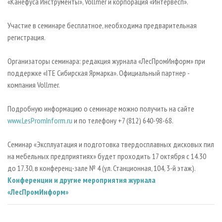
«Канефуса Инструменты», Vollmer и корпорация «Интервесп».
Участие в семинаре бесплатное, необходима предварительная
регистрация.
Организаторы семинара: редакция журнала «ЛесПромИнформ» при
поддержке «ITE Сибирская Ярмарка». Официальный партнер -
компания Vollmer.
Подробную информацию о семинаре можно получить на сайте
www.LesPromInform.ru
и по телефону +7 (812) 640-98-68.
Семинар «Эксплуатация и подготовка твердосплавных дисковых пил
на мебельных предприятиях» будет проходить 17 октября с 14.30
до 17.30, в конференц-зале № 4 (ул. Станционная, 104, 3-й этаж).
Конференции и другие мероприятия журнала
«ЛесПромИнформ»