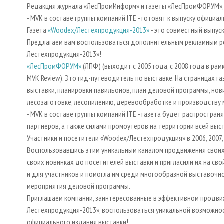
Редакция журнала «ЛесПромИнформ» и газеты «ЛесПромФОРУМ», 
- MVK в составе группы компаний ITE - готовят к выпуску офици
Газета
«Woodex/Лестехпродукция-2013»
- это совместный выпус
Предлагаем вам воспользоваться дополнительным рекламным рес
Лестехпродукция-2013»!
«ЛесПромФОРУМ»
(ЛПФ) (выходит с 2005 года, с 2008 года в ра
MVK Review). Это гид-путеводитель по выставке. На страницах г
выставки, планировки павильонов, план деловой программы, нови
лесозаготовке, лесопилению, деревообработке и производству
- MVK в составе группы компаний ITE - газета будет распростран
партнеров, а также силами промоутеров на территории всей выс
Участники и посетители «Woodex/Лестехпродукция» в 2006, 2007,
Воспользовавшись этим уникальным каналом продвижения своих 
своих новинках до посетителей выставки и пригласили их на сво
и для участников и помогла им среди многообразной выставочн
мероприятия деловой программы.
Приглашаем компании, заинтересованные в эффективном продвиж
Лестехпродукция-2013», воспользоваться уникальной возможнос
официального издания выставки!