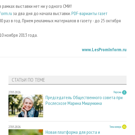
в рамках выставки нет ни у одного СМИ!
form.ru
за два дня до начала выставки.
PDF-варианты газет
0 раз в год. Прием рекламных материалов в газету - до 25 октября
10 ноября 2013 года.
www.LesPromInform.ru
СТАТЬИ ПО ТЕМЕ
27.05.2026
Персона
Председатель Общественного совета при
Рослесхозе Марина Мишункина
27.05.2026
Тема номера
Новая платформа для роста и