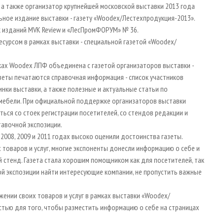
а также организатор крупнейшей московской выставки 2013 года
альное издание выставки - газету «Woodex/Лестехпродукция-2013».
к изданий MVK Review и «ЛесПромФОРУМ» № 36.
урсом в рамках выставки - специальной газетой «Woodex/
мках Woodex ЛПФ объединена с газетой организаторов выставки -
азеты печатаются справочная информация - список участников
нки выставки, а также полезные и актуальные статьи по
 мебели. При официальной поддержке организаторов выставки
яться со стоек регистрации посетителей, со стендов редакции и
тавочной экспозиции.
 2008, 2009 и 2011 годах высоко оценили достоинства газеты.
товаров и услуг, многие экспоненты донесли информацию о себе и
й стенд. Газета стала хорошим помощником как для посетителей, так
ой экспозиции найти интересующие компании, не пропустить важные
ении своих товаров и услуг в рамках выставки «Woodex/
тью для того, чтобы разместить информацию о себе на страницах