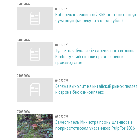
05.08.2026
05.08.2026
Набережночелнинский КБК построит новую
бумажную фабрику за 3 млрд рублей
04.08.2026
04.08.2026
Туалетная бумага без древесного волокна:
Kimberly-Clark готовит революцию в
производстве
04.08.2026
04.08.2026
Сегежа выходит на китайский рынок пеллет
и строит биохимкомплекс
03.08.2026
03.08.2026
Заместитель Министра промышленности
поприветствовал участников PulpFor 2026