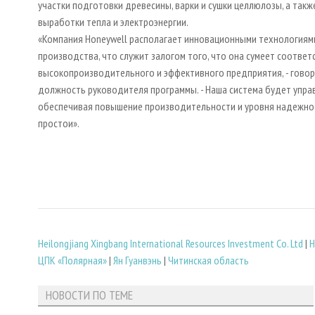
участки подготовки древесины, варки и сушки целлюлозы, а так
выработки тепла и электроэнергии.
«Компания Honeywell располагает инновационными технологиям
производства, что служит залогом того, что она сумеет соотв
высокопроизводительного и эффективного предприятия, - говори
должность руководителя программы. - Наша система будет упра
обеспечивая повышение производительности и уровня надежнос
простои».
Heilongjiang Xingbang International Resources Investment Co. Ltd
|
H
ЦПК «Полярная»
|
Ян Гуанвэнь
|
Читинская область
НОВОСТИ ПО ТЕМЕ