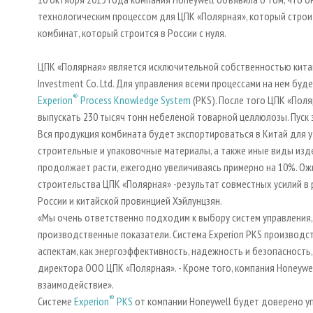
технологическим процессом для ЦПК «Полярная», который строит
комбинат, который строится в России с нуля.
ЦПК «Полярная» является исключительной собственностью китайск
Investment Co. Ltd. Для управления всеми процессами на нем бу
®
Experion
Process Knowledge System
(PKS). После того ЦПК «Пол
выпускать 230 тысяч тонн небеленой товарной целлюлозы. Пуск 
Вся продукция комбината будет экспортироваться в Китай для у
строительные и упаковочные материалы, а также иные виды изд
продолжает расти, ежегодно увеличиваясь примерно на 10%. Ожид
строительства ЦПК «Полярная» -результат совместных усилий в
России и китайской провинцией Хэйлунцзян.
«Мы очень ответственно подходим к выбору систем управления,
производственные показатели. Система Experion PKS производс
аспектам, как энергоэффективность, надежность и безопасность, 
директора ООО ЦПК «Полярная». - Кроме того, компания Honeywel
взаимодействие».
®
Системе
Experion
PKS
от компании Honeywell будет доверено у