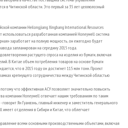
ся в Читинской области. Это первый за 35 лет целлюлозный
ой компании Heilongjiang Xingbang International Resources
дет использоваться разработанная компанией Honeywell система
ярная» заработает на полную мощность, он ежегодно будет
завода запланирован на середину 2015 года.
довлетворения растущего спроса на изделия из бумаги, включая
елий. В Китае объем потребления товаров на основе бумаги
ается, что в 2015 году он достигнет 115 млн тонн. Проект
 рамках крепнущего сотрудничества между Читинской областью
 потому что эффективная АСУ позволяет значительно повысить
тва компании Honeywell отвечает нашим требованиям по таким
- говорит Ян Гуанвэнь, главный инженер и заместитель генерального
l имеет отделения в Сибири и Китае, что облегчает
правление всеми основными производственными объектами, включая