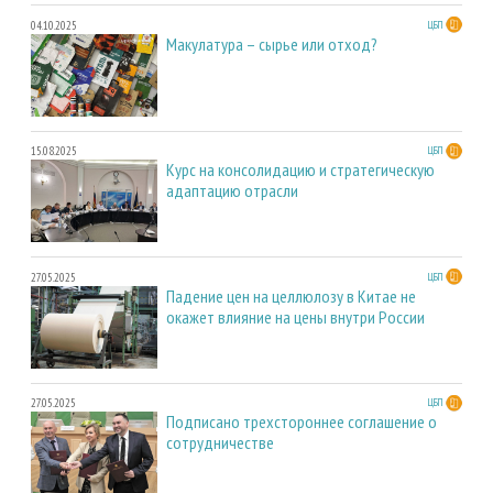
04.10.2025
ЦБП
Макулатура – сырье или отход?
15.08.2025
ЦБП
Курс на консолидацию и стратегическую
адаптацию отрасли
27.05.2025
ЦБП
Падение цен на целлюлозу в Китае не
окажет влияние на цены внутри России
27.05.2025
ЦБП
Подписано трехстороннее соглашение о
сотрудничестве