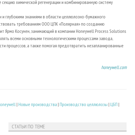
же секцию химической регенерации и комбинированную систему
и и глубокими знаниями в области целлюлозно-бумажного
етствовать требованиям ООО ЦПК «Полярная» по созданию
т Ярмо Косунен, занимающий в компании Honeywell Process Solutions
влять всеми основными технологическими процессами завода,
ти процессов, а также помогая предотвратить незапланированные
honeywell.com
oneywell
|
Новые производства
|
Производство целлюлозы
|
ЦБП
|
СТАТЬИ ПО ТЕМЕ