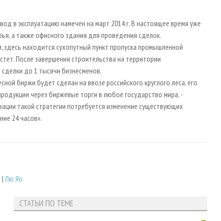
ввод в эксплуатацию намечен на март 2014 г. В настоящее время уже
ырья, а также офисного здания для проведения сделок.
м, здесь находится сухопутный пункт пропуска промышленной
стет. После завершения строительства на территории
ь сделки до 1 тысячи бизнесменов.
ой биржи будет сделан на ввозе российского круглого леса, его
родукции через биржевые торги в любое государство мира, -
изации такой стратегии потребуется изменение существующих
ние 24 часов».
я
|
Лю Яо
СТАТЬИ ПО ТЕМЕ