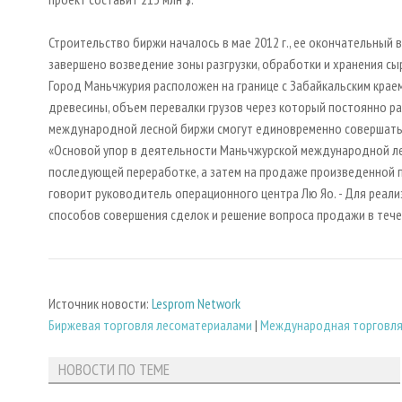
Строительство биржи началось в мае 2012 г., ее окончательный 
завершено возведение зоны разгрузки, обработки и хранения с
Город Маньчжурия расположен на границе с Забайкальским крае
древесины, объем перевалки грузов через который постоянно ра
международной лесной биржи смогут единовременно совершат
«Основой упор в деятельности Маньчжурской международной лесн
последующей переработке, а затем на продаже произведенной п
говорит руководитель операционного центра Лю Яо. - Для реал
способов совершения сделок и решение вопроса продажи в тече
Источник новости:
Lesprom Network
Биржевая торговля лесоматериалами
|
Международная торговл
НОВОСТИ ПО ТЕМЕ