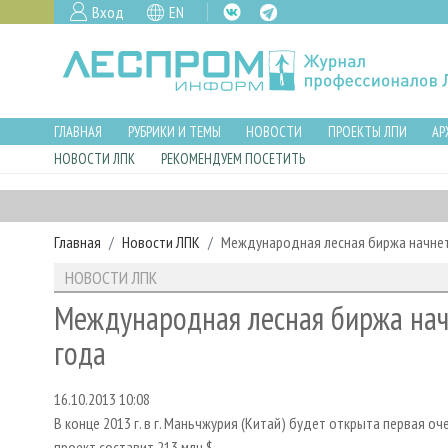
Вход
EN
ГЛАВНАЯ
РУБРИКИ И ТЕМЫ
НОВОСТИ
ПРОЕКТЫ ЛПИ
АР
НОВОСТИ ЛПК
РЕКОМЕНДУЕМ ПОСЕТИТЬ
Главная
Новости ЛПК
Международная лесная биржа начнет 
НОВОСТИ ЛПК
Международная лесная биржа начн
года
16.10.2013 10:08
В конце 2013 г. в г. Маньчжурия (Китай) будет открыта первая
проект составит 213 млн $.