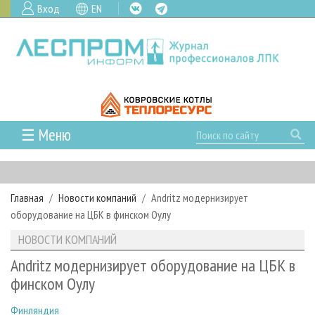
Вход
EN
☰ Меню
ГЛАВНАЯ
РУБРИКИ И ТЕМЫ
Главная
Новости компаний
Andritz модернизирует
РУБРИКИ ЖУРНАЛА
НОВОСТИ
оборудование на ЦБК в финском Оулу
ЛЕСНОЕ ХОЗЯЙСТВО
КАЛЕНДАРЬ СОБЫТИЙ
ПРОЕКТЫ ЛПИ
НОВОСТИ КОМПАНИЙ
ЛЕСОЗАГОТОВКА
НОВОСТИ ЛПК
АНАЛИТИКА
АРХИВ
Andritz модернизирует оборудование на ЦБК в
ЛЕСОПИЛЕНИЕ
НОВОСТИ ЖУРНАЛА
ПРЕДПРИЯТИЯ ЛПК
АРХИВ ЖУРНАЛОВ
финском Оулу
О ЖУРНАЛЕ
ДЕРЕВООБРАБОТКА
НОВОСТИ КОМПАНИЙ
ЛЕСНЫЕ РЕГИОНЫ РОССИИ
СТАТЬИ
ПОДПИСКА
РЕКЛАМОДАТЕЛЯМ
Финляндия