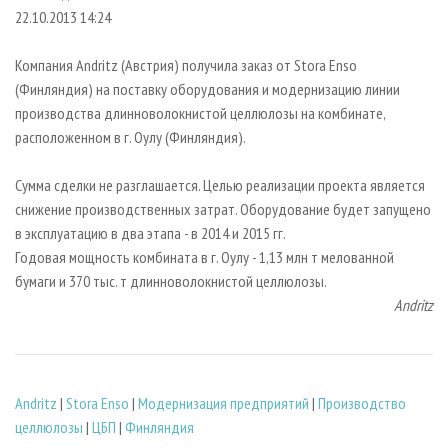
СУШКА ДРЕВЕСИНЫ
ПЕРСОНЫ
КОНТАКТЫ
РЕКЛАМА
22.10.2013 14:24
ПРОИЗВОДСТВО ДРЕВЕСНЫХ ПЛИТ
МОБИЛЬНЫЕ ВЫСТАВКИ
РЕКЛАМА НА САЙТЕ
Компания Andritz (Австрия) получила заказ от Stora Enso
ДЕРЕВЯННОЕ ДОМОСТРОЕНИЕ
ОФИЦИАЛЬНЫЕ ДЕЛЕГАЦИИ
(Финляндия) на поставку оборудования и модернизацию линии
ПРОИЗВОДСТВО МЕБЕЛИ
производства длинноволокнистой целлюлозы на комбинате,
ПРИОРИТЕТНЫЕ ИНВЕСТПРОЕКТЫ
расположенном в г. Оулу (Финляндия).
БИОЭНЕРГЕТИКА
RUSSIAN FORESTRY REVIEW
ЦБП
ГАЗЕТА ЛЕСПРОМФОРУМ
Сумма сделки не разглашается. Целью реализации проекта является
снижение производственных затрат. Оборудование будет запущено
ИНСТРУМЕНТ И МАТЕРИАЛЫ
БИБЛИОТЕКА СПЕЦИАЛИСТА
в эксплуатацию в два этапа - в 2014 и 2015 гг.
Годовая мощность комбината в г. Оулу - 1,13 млн т мелованной
бумаги и 370 тыс. т длинноволокнистой целлюлозы.
Andritz
Andritz
|
Stora Enso
|
Модернизация предприятий
|
Производство
целлюлозы
|
ЦБП
|
Финляндия