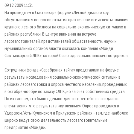
СУШКА ДРЕВЕСИНЫ
ПЕРСОНЫ
КОНТАКТЫ
РЕКЛАМА
09.12.2009 11:31
На прошедшем в Сыктывкаре форуме «Лесной диалог» круг
ПРОИЗВОДСТВО ДРЕВЕСНЫХ ПЛИТ
МОБИЛЬНЫЕ ВЫСТАВКИ
РЕКЛАМА НА САЙТЕ
обсуждавшихся вопросов охватил практически все аспекты влияния
ДЕРЕВЯННОЕ ДОМОСТРОЕНИЕ
ОФИЦИАЛЬНЫЕ ДЕЛЕГАЦИИ
крупного лесного бизнеса на социально-экономическую ситуацию в
ПРОИЗВОДСТВО МЕБЕЛИ
районах республики. В центре внимания на встрече
ПРИОРИТЕТНЫЕ ИНВЕСТПРОЕКТЫ
лесозаготовителей, представителей общественности, науки и
БИОЭНЕРГЕТИКА
RUSSIAN FORESTRY REVIEW
муниципальных органов власти оказалась компания «Монди
ЦБП
ГАЗЕТА ЛЕСПРОМФОРУМ
Сыктывкарский ЛПК», которой было адресовано множество упреков.
ИНСТРУМЕНТ И МАТЕРИАЛЫ
БИБЛИОТЕКА СПЕЦИАЛИСТА
Сотрудники фонда «Серебряная тайга» представили на форуме
результаты исследования социально-экономической ситуации в
районах лесозаготовки и опроса местного населения, проведенных
в октябре-ноябре по заказу СЛПК, но за счет собственных средств.
По их словам, это было сделано для того, «чтобы не создалось
впечатления, что результаты «купленные». Опрос проводился в
Удорском, Усть-Куломском и Прилузском районах - там, где наиболее
широко ведут свою деятельность лесозаготовительные
предприятия «Монди».