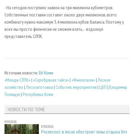
- На сегодня поступило заявок на три миллиона кубометров.
Собственные поставки составят около двух миллионов, всего
комбинату нужно максимум 3,4 миллиона кубов баланса. Поэтому у
всех мы просто физически не сможем взять, - вздохнул
представитель СЛПК.
Источник новости:
БН Коми
«Монди СЛПК»
|
«Серебряная тайга»
|
«Финлеском»
|
Лесное
хозяйство
|
Лесозаготовка
|
События, мероприятия
|
ЦБП
|
Владимир
Полищук
|
Республика Коми
НОВОСТИ ПО ТЕМЕ
07.08.2026
07.08.2026
Рослесхоз: в лесах обустроят зоны отдыха без