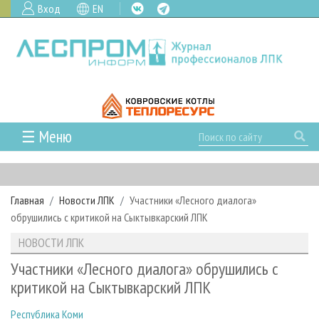
Вход
EN
☰ Меню
ГЛАВНАЯ
РУБРИКИ И ТЕМЫ
Главная
Новости ЛПК
Участники «Лесного диалога»
РУБРИКИ ЖУРНАЛА
НОВОСТИ
обрушились с критикой на Сыктывкарский ЛПК
ЛЕСНОЕ ХОЗЯЙСТВО
КАЛЕНДАРЬ СОБЫТИЙ
ПРОЕКТЫ ЛПИ
НОВОСТИ ЛПК
ЛЕСОЗАГОТОВКА
НОВОСТИ ЛПК
АНАЛИТИКА
АРХИВ
Участники «Лесного диалога» обрушились с
ЛЕСОПИЛЕНИЕ
НОВОСТИ ЖУРНАЛА
ПРЕДПРИЯТИЯ ЛПК
АРХИВ ЖУРНАЛОВ
критикой на Сыктывкарский ЛПК
О ЖУРНАЛЕ
ДЕРЕВООБРАБОТКА
НОВОСТИ КОМПАНИЙ
ЛЕСНЫЕ РЕГИОНЫ РОССИИ
СТАТЬИ
ПОДПИСКА
РЕКЛАМОДАТЕЛЯМ
Республика Коми