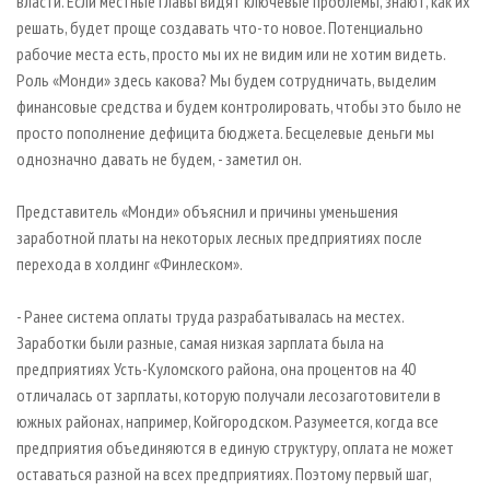
власти. Если местные главы видят ключевые проблемы, знают, как их
решать, будет проще создавать что-то новое. Потенциально
рабочие места есть, просто мы их не видим или не хотим видеть.
Роль «Монди» здесь какова? Мы будем сотрудничать, выделим
финансовые средства и будем контролировать, чтобы это было не
просто пополнение дефицита бюджета. Бесцелевые деньги мы
однозначно давать не будем, - заметил он.
Представитель «Монди» объяснил и причины уменьшения
заработной платы на некоторых лесных предприятиях после
перехода в холдинг «Финлеском».
- Ранее система оплаты труда разрабатывалась на местех.
Заработки были разные, самая низкая зарплата была на
предприятиях Усть-Куломского района, она процентов на 40
отличалась от зарплаты, которую получали лесозаготовители в
южных районах, например, Койгородском. Разумеется, когда все
предприятия объединяются в единую структуру, оплата не может
оставаться разной на всех предприятиях. Поэтому первый шаг,