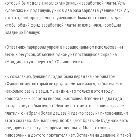
который был сделан, касался унификации заработной платы. Усть-
куломских мы подтянули, у них в два раза зарплата увеличилась. А у
кого-то, наоборот, немного уменьшили. Была поставлена задача,
чтобы общий фонд заработной платы не изменился, - сообщил
Владимир Полищук.
«Ответчик» парировал упреки в нерациональном использовании
лесных ресурсов, объяснив одному из поставщиков сырья на
«Монди», откуда берутся 15% пиловочника.
- К сожалению, функция продаж была передана комбинатом
«Финлескому», который не продажами занимался, а сбытом. Это
несколько разные вещи. Мы видим, что только в этом году
колоссальный спрос на пиловочник пошел. Вспомните, два года
назад - кому он был нужен? Никому, потому что лесопильщики не
платили, они брали более дешевый, где-то «серый» пиловочник, им
этого хватало. Или, например, пообещают брать. Не буду называть
предприятие, наступает время - неоплата. Мы заготовили
пиловочник, а другого покупателя нет. Оставили на делянке. И такой