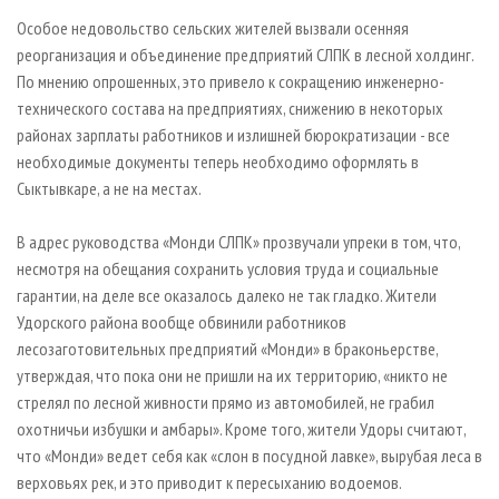
Особое недовольство сельских жителей вызвали осенняя
реорганизация и объединение предприятий СЛПК в лесной холдинг.
По мнению опрошенных, это привело к сокращению инженерно-
технического состава на предприятиях, снижению в некоторых
районах зарплаты работников и излишней бюрократизации - все
необходимые документы теперь необходимо оформлять в
Сыктывкаре, а не на местах.
В адрес руководства «Монди СЛПК» прозвучали упреки в том, что,
несмотря на обещания сохранить условия труда и социальные
гарантии, на деле все оказалось далеко не так гладко. Жители
Удорского района вообще обвинили работников
лесозаготовительных предприятий «Монди» в браконьерстве,
утверждая, что пока они не пришли на их территорию, «никто не
стрелял по лесной живности прямо из автомобилей, не грабил
охотничьи избушки и амбары». Кроме того, жители Удоры считают,
что «Монди» ведет себя как «слон в посудной лавке», вырубая леса в
верховьях рек, и это приводит к пересыханию водоемов.