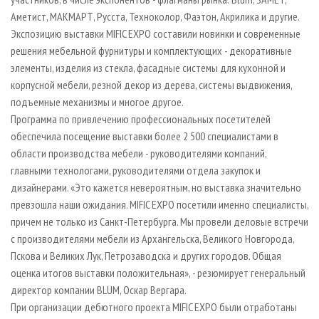
Аметист, МАКМАРТ, Русста, Техноколор, Фаэтон, Акрилика и другие.
Экспозицию выставки MIFIC EXPO составили новинки и современные
решения мебельной фурнитуры и комплектующих - декоративные
элементы, изделия из стекла, фасадные системы для кухонной и
корпусной мебели, резной декор из дерева, системы выдвижения,
подъемные механизмы и многое другое.
Программа по привлечению профессиональных посетителей
обеспечила посещение выставки более 2 500 специалистами в
области производства мебели - руководителями компаний,
главными технологами, руководителями отдела закупок и
дизайнерами. «Это кажется невероятным, но выставка значительно
превзошла наши ожидания. MIFIC EXPO посетили именно специалисты,
причем не только из Санкт-Петербурга. Мы провели деловые встречи
с производителями мебели из Архангельска, Великого Новгорода,
Пскова и Великих Лук, Петрозаводска и других городов. Общая
оценка итогов выставки положительная», - резюмирует генеральный
директор компании BLUM, Оскар Вергара.
При организации дебютного проекта MIFIC EXPO были отработаны