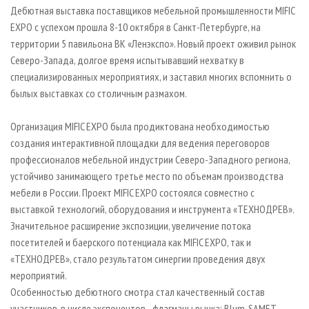
СУШКА ДРЕВЕСИНЫ
ПЕРСОНЫ
Дебютная выставка поставщиков мебельной промышленности MIFIC
КОНТАКТЫ
РЕКЛАМА
EXPO с успехом прошла 8-10 октября в Санкт-Петербурге, на
ПРОИЗВОДСТВО ДРЕВЕСНЫХ ПЛИТ
МОБИЛЬНЫЕ ВЫСТАВКИ
РЕКЛАМА НА САЙТЕ
территории 5 павильона ВК «Ленэкспо». Новый проект оживил рынок
ДЕРЕВЯННОЕ ДОМОСТРОЕНИЕ
ОФИЦИАЛЬНЫЕ ДЕЛЕГАЦИИ
Северо-Запада, долгое время испытывавший нехватку в
специализированных мероприятиях, и заставил многих вспомнить о
ПРОИЗВОДСТВО МЕБЕЛИ
ПРИОРИТЕТНЫЕ ИНВЕСТПРОЕКТЫ
былых выставках со столичным размахом.
БИОЭНЕРГЕТИКА
RUSSIAN FORESTRY REVIEW
ЦБП
ГАЗЕТА ЛЕСПРОМФОРУМ
Организация
MIFIC EXPO была продиктована необходимостью
создания интерактивной площадки для ведения переговоров
ИНСТРУМЕНТ И МАТЕРИАЛЫ
БИБЛИОТЕКА СПЕЦИАЛИСТА
профессионалов мебельной индустрии Северо-Западного региона,
устойчиво занимающего третье место по объемам производства
мебели в России. Проект MIFIC EXPO состоялся совместно с
выставкой технологий, оборудования и инструмента «ТЕХНОДРЕВ».
Значительное расширение экспозиции, увеличение потока
посетителей и баерского потенциала как MIFIC EXPO, так и
«ТЕХНОДРЕВ», стало результатом синергии проведения двух
мероприятий.
Особенностью дебютного смотра стал качественный состав
участников, в числе экспонентов - флагманы рынка: Blum, SAMET,