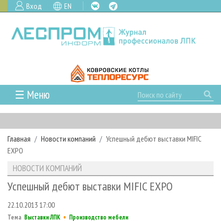
Вход
EN
☰ Меню
ГЛАВНАЯ
РУБРИКИ И ТЕМЫ
Главная
Новости компаний
Успешный дебют выставки MIFIC
РУБРИКИ ЖУРНАЛА
НОВОСТИ
EXPO
ЛЕСНОЕ ХОЗЯЙСТВО
КАЛЕНДАРЬ СОБЫТИЙ
ПРОЕКТЫ ЛПИ
НОВОСТИ КОМПАНИЙ
ЛЕСОЗАГОТОВКА
НОВОСТИ ЛПК
АНАЛИТИКА
АРХИВ
Успешный дебют выставки MIFIC EXPO
ЛЕСОПИЛЕНИЕ
НОВОСТИ ЖУРНАЛА
ПРЕДПРИЯТИЯ ЛПК
АРХИВ ЖУРНАЛОВ
О ЖУРНАЛЕ
22.10.2013 17:00
ДЕРЕВООБРАБОТКА
НОВОСТИ КОМПАНИЙ
ЛЕСНЫЕ РЕГИОНЫ РОССИИ
СТАТЬИ
ПОДПИСКА
РЕКЛАМОДАТЕЛЯМ
•
Тема
Выставки ЛПК
Производство мебели