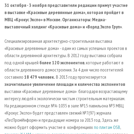
СУШКА ДРЕВЕСИНЫ
ПЕРСОНЫ
КОНТАКТЫ
РЕКЛАМА
31 октября - 3 ноября представители редакции примут участие
в выставке «Красивые деревянные дома», которая пройдет в
ПРОИЗВОДСТВО ДРЕВЕСНЫХ ПЛИТ
МОБИЛЬНЫЕ ВЫСТАВКИ
РЕКЛАМА НА САЙТЕ
МВЦ «Крокус Экспо» в Москве. Организаторы:
Медиа-
ДЕРЕВЯННОЕ ДОМОСТРОЕНИЕ
ОФИЦИАЛЬНЫЕ ДЕЛЕГАЦИИ
выставочный холдинг «Красивые дома» и «Ворлд Экспо Груп»
.
ПРОИЗВОДСТВО МЕБЕЛИ
ПРИОРИТЕТНЫЕ ИНВЕСТПРОЕКТЫ
Специализированная архитектурно-строительная выставка
БИОЭНЕРГЕТИКА
RUSSIAN FORESTRY REVIEW
«Красивые деревянные дома» - один из самых успешных проектов в
ЦБП
ГАЗЕТА ЛЕСПРОМФОРУМ
области деревянной архитектуры. В 2012 году выставка собрала
под одной крышей
более 120 экспонентов
, которые работают в
ИНСТРУМЕНТ И МАТЕРИАЛЫ
БИБЛИОТЕКА СПЕЦИАЛИСТА
области деревянного домостроения. За 4 дня число посетителей
составило
18 479 человек
.
В 2013 году прогнозируется
значительное увеличение площади и количества экспонентов
выставки «Красивые деревянные дома» благодаря возрастающему
интересу людей к экологически чистым строительным материалам.
На редакционном стенде №А-1035 в зале №15 павильона №3 МВЦ
«Крокус Экспо» будет представлен свежий №7(97) журнала
«ЛесПромИнформ» и предыдущие номера за 2013 год. Здесь же
можно будет оформить участие в конференциях
по плитам OSB
,