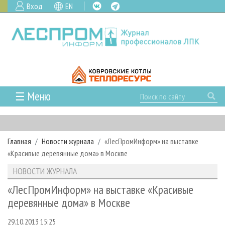
Вход
EN
☰ Меню
ГЛАВНАЯ
РУБРИКИ И ТЕМЫ
Главная
Новости журнала
«ЛесПромИнформ» на выставке
РУБРИКИ ЖУРНАЛА
НОВОСТИ
«Красивые деревянные дома» в Москве
ЛЕСНОЕ ХОЗЯЙСТВО
КАЛЕНДАРЬ СОБЫТИЙ
ПРОЕКТЫ ЛПИ
НОВОСТИ ЖУРНАЛА
ЛЕСОЗАГОТОВКА
НОВОСТИ ЛПК
АНАЛИТИКА
АРХИВ
«ЛесПромИнформ» на выставке «Красивые
ЛЕСОПИЛЕНИЕ
НОВОСТИ ЖУРНАЛА
ПРЕДПРИЯТИЯ ЛПК
АРХИВ ЖУРНАЛОВ
деревянные дома» в Москве
О ЖУРНАЛЕ
ДЕРЕВООБРАБОТКА
НОВОСТИ КОМПАНИЙ
ЛЕСНЫЕ РЕГИОНЫ РОССИИ
СТАТЬИ
ПОДПИСКА
РЕКЛАМОДАТЕЛЯМ
29.10.2013 15:25