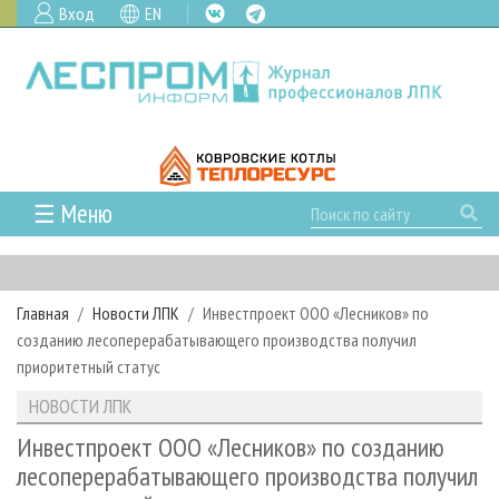
Вход
EN
☰ Меню
ГЛАВНАЯ
РУБРИКИ И ТЕМЫ
Главная
Новости ЛПК
Инвестпроект ООО «Лесников» по
РУБРИКИ ЖУРНАЛА
НОВОСТИ
созданию лесоперерабатывающего производства получил
ЛЕСНОЕ ХОЗЯЙСТВО
КАЛЕНДАРЬ СОБЫТИЙ
приоритетный статус
ПРОЕКТЫ ЛПИ
ЛЕСОЗАГОТОВКА
НОВОСТИ ЛПК
АНАЛИТИКА
НОВОСТИ ЛПК
АРХИВ
ЛЕСОПИЛЕНИЕ
НОВОСТИ ЖУРНАЛА
ПРЕДПРИЯТИЯ ЛПК
АРХИВ ЖУРНАЛОВ
Инвестпроект ООО «Лесников» по созданию
О ЖУРНАЛЕ
лесоперерабатывающего производства получил
ДЕРЕВООБРАБОТКА
НОВОСТИ КОМПАНИЙ
ЛЕСНЫЕ РЕГИОНЫ РОССИИ
СТАТЬИ
ПОДПИСКА
РЕКЛАМОДАТЕЛЯМ