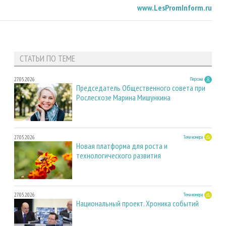
www
.
LesPromInform
.
ru
СТАТЬИ ПО ТЕМЕ
27.05.2026
Персона
Председатель Общественного совета при
Рослесхозе Марина Мишункина
27.05.2026
Тема номера
Новая платформа для роста и
технологического развития
27.05.2026
Тема номера
Национальный проект. Хроника событий