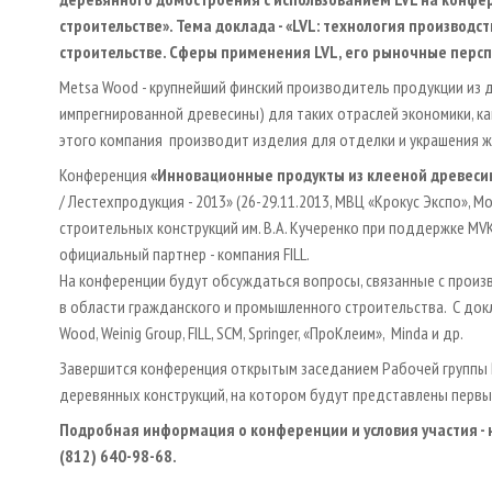
строительстве». Тема доклада - «
LVL
: технология производс
строительстве. Сферы применения
LVL
, его рыночные персп
Metsa Wood - крупнейший финский производитель продукции из 
импрегнированной древесины) для таких отраслей экономики, к
этого компания производит изделия для отделки и украшения 
Конференция
«Инновационные продукты из клееной древеси
/ Лестехпродукция - 2013» (26-29.11.2013, МВЦ «Крокус Экспо», 
строительных конструкций им. В.А. Кучеренко при поддержке MVK
официальный партнер - компания FILL.
На конференции будут обсуждаться вопросы, связанные с произ
в области гражданского и промышленного строительства. С докл
Wood, Weinig Group, FILL, SCM, Springer, «ПроКлеим», Minda и др.
Завершится конференция открытым заседанием Рабочей группы Р
деревянных конструкций, на котором будут представлены первы
Подробная информация о конференции и условия участия - 
(812) 640-98-68.