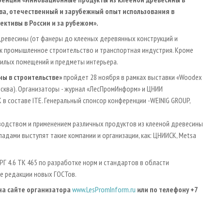
тва, отечественный и зарубежный опыт использования в
ективы в России и за рубежом».
древесины (от фанеры до клееных деревянных конструкций и
ак промышленное строительство и транспортная индустрия. Кроме
жилых помещений и предметы интерьера.
ны в строительстве»
пройдет 28 ноября в рамках выставки «Woodex
Москва). Организаторы - журнал «ЛесПромИнформ» и ЦНИИ
 в составе ITE. Генеральный спонсор конференции -WEINIG GROUP,
водством и применением различных продуктов из клееной древесины
адами выступят такие компании и организации, как: ЦНИИСК, Metsa
Г 4.6 ТК 465 по разработке норм и стандартов в области
е редакции новых ГОСТов.
на сайте организатора
www.LesPromInform.ru
или по телефону +7