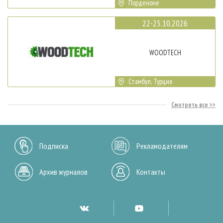
Порденоне
22-25.10.2026
WOODTECH
Стамбул, Турция
Смотреть все
Подписка
Рекламодателям
Архив журналов
Контакты