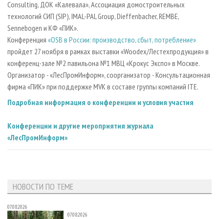
Consulting, ДОК «Калевала», Ассоциация домостроительных
технологий СИП (SIP), IMAL-PAL Group, Dieffenbacher, REMBE,
Sennebogen и КФ «ПИК».
Конференция
«OSB в России: производство, сбыт, потребление»
пройдет 27 ноября в рамках выставки «Woodex/Лестехпродукция» в
конференц-зале №2 павильона №1 МВЦ «Крокус Экспо» в Москве.
Организатор - «ЛесПромИнформ», соорганизатор - Консультационная
фирма «ПИК» при поддержке MVK в составе группы компаний ITE.
Подробная информация о конференции и условия участия
Конференции и другие мероприятия журнала
«ЛесПромИнформ»
НОВОСТИ ПО ТЕМЕ
07.08.2026
07.08.2026