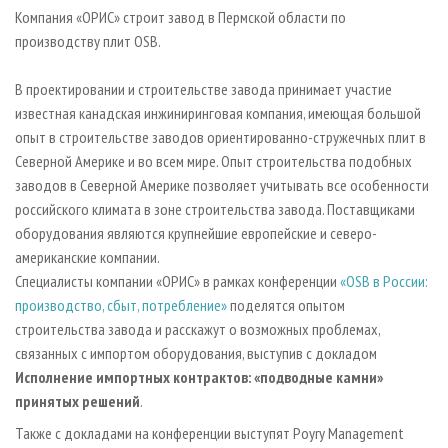
СУШКА ДРЕВЕСИНЫ
ПЕРСОНЫ
КОНТАКТЫ
РЕКЛАМА
Компания «ОРИС» строит завод в Пермской области по
производству плит OSB.
ПРОИЗВОДСТВО ДРЕВЕСНЫХ ПЛИТ
МОБИЛЬНЫЕ ВЫСТАВКИ
РЕКЛАМА НА САЙТЕ
ДЕРЕВЯННОЕ ДОМОСТРОЕНИЕ
ОФИЦИАЛЬНЫЕ ДЕЛЕГАЦИИ
В проектировании и строительстве завода принимает участие
ПРОИЗВОДСТВО МЕБЕЛИ
известная канадская инжиниринговая компания, имеющая большой
ПРИОРИТЕТНЫЕ ИНВЕСТПРОЕКТЫ
опыт в строительстве заводов ориентированно-стружечных плит в
БИОЭНЕРГЕТИКА
RUSSIAN FORESTRY REVIEW
Северной Америке и во всем мире. Опыт строительства подобных
ЦБП
ГАЗЕТА ЛЕСПРОМФОРУМ
заводов в Северной Америке позволяет учитывать все особенности
российского климата в зоне строительства завода. Поставщиками
ИНСТРУМЕНТ И МАТЕРИАЛЫ
БИБЛИОТЕКА СПЕЦИАЛИСТА
оборудования являются крупнейшие европейские и северо-
американские компании.
Специалисты компании «ОРИС» в рамках конференции
«OSB в России:
производство, сбыт, потребление»
поделятся опытом
строительства завода и расскажут о возможных проблемах,
связанных с импортом оборудования, выступив с докладом
Исполнение импортных контрактов: «подводные камни»
принятых решений
.
Также с докладами на конференции выступят Poyry Management