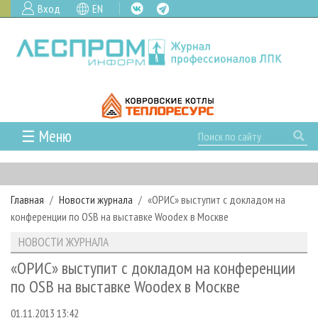
Вход
EN
☰ Меню
ГЛАВНАЯ
РУБРИКИ И ТЕМЫ
Главная
Новости журнала
«ОРИС» выступит с докладом на
РУБРИКИ ЖУРНАЛА
НОВОСТИ
конференции по OSB на выставке Woodex в Москве
ЛЕСНОЕ ХОЗЯЙСТВО
КАЛЕНДАРЬ СОБЫТИЙ
ПРОЕКТЫ ЛПИ
НОВОСТИ ЖУРНАЛА
ЛЕСОЗАГОТОВКА
НОВОСТИ ЛПК
АНАЛИТИКА
АРХИВ
«ОРИС» выступит с докладом на конференции
ЛЕСОПИЛЕНИЕ
НОВОСТИ ЖУРНАЛА
ПРЕДПРИЯТИЯ ЛПК
АРХИВ ЖУРНАЛОВ
по OSB на выставке Woodex в Москве
О ЖУРНАЛЕ
ДЕРЕВООБРАБОТКА
НОВОСТИ КОМПАНИЙ
ЛЕСНЫЕ РЕГИОНЫ РОССИИ
СТАТЬИ
ПОДПИСКА
РЕКЛАМОДАТЕЛЯМ
01.11.2013 13:42