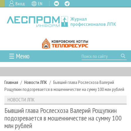
Вход
EN
☰ Меню
ГЛАВНАЯ
РУБРИКИ И ТЕМЫ
Главная
Новости ЛПК
Бывший глава Рослесхоза Валерий
РУБРИКИ ЖУРНАЛА
НОВОСТИ
Рощупкин подозревается в мошенничестве на сумму 100 млн рублей
ЛЕСНОЕ ХОЗЯЙСТВО
КАЛЕНДАРЬ СОБЫТИЙ
ПРОЕКТЫ ЛПИ
НОВОСТИ ЛПК
ЛЕСОЗАГОТОВКА
НОВОСТИ ЛПК
АНАЛИТИКА
АРХИВ
Бывший глава Рослесхоза Валерий Рощупкин
ЛЕСОПИЛЕНИЕ
НОВОСТИ ЖУРНАЛА
ПРЕДПРИЯТИЯ ЛПК
АРХИВ ЖУРНАЛОВ
подозревается в мошенничестве на сумму 100
О ЖУРНАЛЕ
млн рублей
ДЕРЕВООБРАБОТКА
НОВОСТИ КОМПАНИЙ
ЛЕСНЫЕ РЕГИОНЫ РОССИИ
СТАТЬИ
ПОДПИСКА
РЕКЛАМОДАТЕЛЯМ