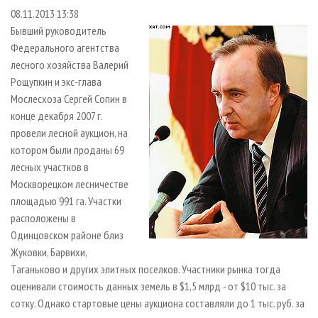
СУШКА ДРЕВЕСИНЫ
ПЕРСОНЫ
КОНТАКТЫ
РЕКЛАМА
08.11.2013 13:38
Бывший руководитель
ПРОИЗВОДСТВО ДРЕВЕСНЫХ ПЛИТ
МОБИЛЬНЫЕ ВЫСТАВКИ
РЕКЛАМА НА САЙТЕ
Федерального агентства
ДЕРЕВЯННОЕ ДОМОСТРОЕНИЕ
ОФИЦИАЛЬНЫЕ ДЕЛЕГАЦИИ
лесного хозяйства Валерий
ПРОИЗВОДСТВО МЕБЕЛИ
ПРИОРИТЕТНЫЕ ИНВЕСТПРОЕКТЫ
Рощупкин и экс-глава
Мослесхоза Сергей Сопин в
БИОЭНЕРГЕТИКА
RUSSIAN FORESTRY REVIEW
конце декабря 2007 г.
ЦБП
ГАЗЕТА ЛЕСПРОМФОРУМ
провели лесной аукцион, на
котором были проданы 69
ИНСТРУМЕНТ И МАТЕРИАЛЫ
БИБЛИОТЕКА СПЕЦИАЛИСТА
лесных участков в
Москворецком лесничестве
площадью 991 га. Участки
расположены в
Одинцовском районе близ
Жуковки, Барвихи,
Таганьково и других элитных поселков. Участники рынка тогда
оценивали стоимость данных земель в $1,5 млрд - от $10 тыс. за
сотку. Однако стартовые цены аукциона составляли до 1 тыс. руб. за