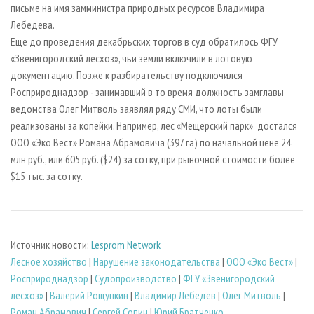
письме на имя замминистра природных ресурсов Владимира
Лебедева.
Еще до проведения декабрьских торгов в суд обратилось ФГУ
«Звенигородский лесхоз», чьи земли включили в лотовую
документацию. Позже к разбирательству подключился
Росприроднадзор - занимавший в то время должность замглавы
ведомства Олег Митволь заявлял ряду СМИ, что лоты были
реализованы за копейки. Например, лес «Мещерский парк» достался
ООО «Эко Вест» Романа Абрамовича (397 га) по начальной цене 24
млн руб., или 605 руб. ($24) за сотку, при рыночной стоимости более
$15 тыс. за сотку.
Источник новости:
Lesprom Network
Лесное хозяйство
|
Нарушение законодательства
|
ООО «Эко Вест»
|
Росприроднадзор
|
Судопроизводство
|
ФГУ «Звенигородский
лесхоз»
|
Валерий Рощупкин
|
Владимир Лебедев
|
Олег Митволь
|
Роман Абрамович
|
Сергей Сопин
|
Юрий Братченко