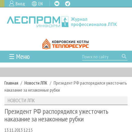
Вход
EN
☰ Меню
ГЛАВНАЯ
РУБРИКИ И ТЕМЫ
Главная
Новости ЛПК
Президент РФ распорядился ужесточить
РУБРИКИ ЖУРНАЛА
НОВОСТИ
наказание за незаконные рубки
ЛЕСНОЕ ХОЗЯЙСТВО
КАЛЕНДАРЬ СОБЫТИЙ
ПРОЕКТЫ ЛПИ
НОВОСТИ ЛПК
ЛЕСОЗАГОТОВКА
НОВОСТИ ЛПК
АНАЛИТИКА
АРХИВ
Президент РФ распорядился ужесточить
ЛЕСОПИЛЕНИЕ
НОВОСТИ ЖУРНАЛА
ПРЕДПРИЯТИЯ ЛПК
АРХИВ ЖУРНАЛОВ
наказание за незаконные рубки
О ЖУРНАЛЕ
ДЕРЕВООБРАБОТКА
НОВОСТИ КОМПАНИЙ
ЛЕСНЫЕ РЕГИОНЫ РОССИИ
СТАТЬИ
ПОДПИСКА
РЕКЛАМОДАТЕЛЯМ
13.11.2013 12:15