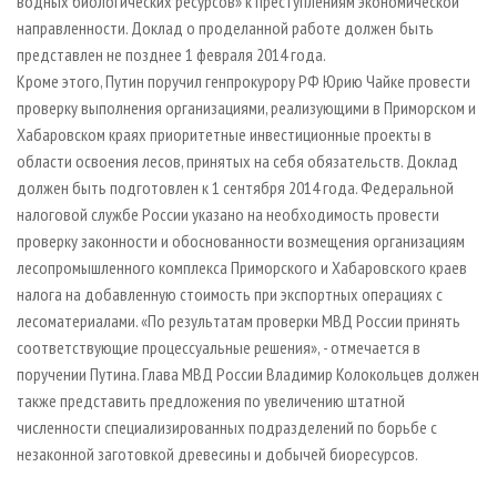
водных биологических ресурсов» к преступлениям экономической
направленности. Доклад о проделанной работе должен быть
представлен не позднее 1 февраля 2014 года.
Кроме этого, Путин поручил генпрокурору РФ Юрию Чайке провести
проверку выполнения организациями, реализующими в Приморском и
Хабаровском краях приоритетные инвестиционные проекты в
области освоения лесов, принятых на себя обязательств. Доклад
должен быть подготовлен к 1 сентября 2014 года. Федеральной
налоговой службе России указано на необходимость провести
проверку законности и обоснованности возмещения организациям
лесопромышленного комплекса Приморского и Хабаровского краев
налога на добавленную стоимость при экспортных операциях с
лесоматериалами. «По результатам проверки МВД России принять
соответствующие процессуальные решения», - отмечается в
поручении Путина. Глава МВД России Владимир Колокольцев должен
также представить предложения по увеличению штатной
численности специализированных подразделений по борьбе с
незаконной заготовкой древесины и добычей биоресурсов.