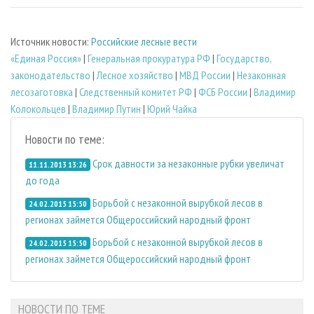
Источник новости:
Российские лесные вести
«Единая Россия»
|
Генеральная прокуратура РФ
|
Государство,
законодательство
|
Лесное хозяйство
|
МВД России
|
Незаконная
лесозаготовка
|
Следственный комитет РФ
|
ФСБ России
|
Владимир
Колокольцев
|
Владимир Путин
|
Юрий Чайка
Новости по теме:
Срок давности за незаконные рубки увеличат
11.11.2013 13:26
до года
Борьбой с незаконной вырубкой лесов в
24.02.2015 15:50
регионах займется Общероссийский народный фронт
Борьбой с незаконной вырубкой лесов в
24.02.2015 15:50
регионах займется Общероссийский народный фронт
НОВОСТИ ПО ТЕМЕ