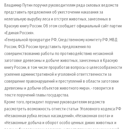
СУШКА ДРЕВЕСИНЫ
ПЕРСОНЫ
КОНТАКТЫ
РЕКЛАМА
Владимир Путин поручил руководителям ряда силовых ведомств
представить предложения об ужесточении наказания за
ПРОИЗВОДСТВО ДРЕВЕСНЫХ ПЛИТ
МОБИЛЬНЫЕ ВЫСТАВКИ
РЕКЛАМА НА САЙТЕ
нелегальную вырубку леса и отстрел животных, занесенных в
ДЕРЕВЯННОЕ ДОМОСТРОЕНИЕ
ОФИЦИАЛЬНЫЕ ДЕЛЕГАЦИИ
Красную книгу России. Об этом сообщает официальный сайт партии
ПРОИЗВОДСТВО МЕБЕЛИ
«Единая Россия».
ПРИОРИТЕТНЫЕ ИНВЕСТПРОЕКТЫ
«Генеральной прокуратуре РФ, Следственному комитету РФ, МВД
БИОЭНЕРГЕТИКА
RUSSIAN FORESTRY REVIEW
России, ФСБ России представить предложения по
ЦБП
ГАЗЕТА ЛЕСПРОМФОРУМ
совершенствованию работы по противодействию незаконной
заготовке древесины и добыче животных, занесенных в Красную
ИНСТРУМЕНТ И МАТЕРИАЛЫ
БИБЛИОТЕКА СПЕЦИАЛИСТА
книгу России, в том числе проработав вопросы о целесообразности
усиления административной и уголовной ответственности за
совершение правонарушений и преступлений в области заготовки
древесины и добычи объектов животного мира», - говорится в
тексте поручений главы государства.
Кроме того, президент поручил руководителям ведомств
рассмотреть возможность отнести статьи Уголовного кодекса РФ
«Незаконная рубка лесных насаждений», «Незаконная охота» и
«Незаконные добыча и оборот особо ценных диких животных и