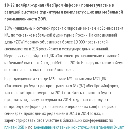
СУШКА ДРЕВЕСИНЫ
ПЕРСОНЫ
КОНТАКТЫ
РЕКЛАМА
18-22 ноября журнал «ЛесПромИнформ» примет участие в
ведущей выставке фурнитуры и комплектующих для мебельной
ПРОИЗВОДСТВО ДРЕВЕСНЫХ ПЛИТ
МОБИЛЬНЫЕ ВЫСТАВКИ
РЕКЛАМА НА САЙТЕ
промышленности ZOW.
ДЕРЕВЯННОЕ ДОМОСТРОЕНИЕ
ОФИЦИАЛЬНЫЕ ДЕЛЕГАЦИИ
ZOW - уникальный сетевой проект с мировым именем и b2b-выставка
ПРОИЗВОДСТВО МЕБЕЛИ
ПРИОРИТЕТНЫЕ ИНВЕСТПРОЕКТЫ
№1 по тематике мебельной фурнитуры в России. На сегодняшний
БИОЭНЕРГЕТИКА
день «ZOW Москва» объединяет более 19 000 посетителей-
RUSSIAN FORESTRY REVIEW
специалистов и 215 российских и международных компаний.
ЦБП
ГАЗЕТА ЛЕСПРОМФОРУМ
Мероприятие пройдет в ЦВК «Экспоцентр» параллельно с главной
ИНСТРУМЕНТ И МАТЕРИАЛЫ
БИБЛИОТЕКА СПЕЦИАЛИСТА
мебельной выставкой года «Мебель-2013». На пару выставки займут
полностью весь выставочный комплекс.
На редакционном стенде №5 в зале №1 павильона №7 ЦВК
«Экспоцентр» будет распространяться №7(97) «ЛесПромИнформ», а
так же подборка номеров за 2013 год. Здесь же можно будет
оформить подписку на журнал на 2014 год, а так же получить
подробную информацию о специализированных конференциях и
семинарах, проводимых редакцией в 2013 и 2014 годах, и
зарегистрировать свое участие в ближайших конференциях по
плитам OSB
и по
деревянным клееным конструкциям и панелям X-Lam