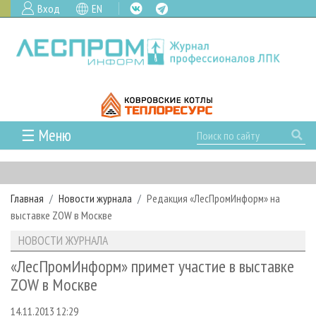
Вход
EN
☰ Меню
ГЛАВНАЯ
РУБРИКИ И ТЕМЫ
Главная
Новости журнала
Редакция «ЛесПромИнформ» на
РУБРИКИ ЖУРНАЛА
НОВОСТИ
выставке ZOW в Москве
ЛЕСНОЕ ХОЗЯЙСТВО
КАЛЕНДАРЬ СОБЫТИЙ
ПРОЕКТЫ ЛПИ
НОВОСТИ ЖУРНАЛА
ЛЕСОЗАГОТОВКА
НОВОСТИ ЛПК
АНАЛИТИКА
АРХИВ
«ЛесПромИнформ» примет участие в выставке
ЛЕСОПИЛЕНИЕ
НОВОСТИ ЖУРНАЛА
ПРЕДПРИЯТИЯ ЛПК
АРХИВ ЖУРНАЛОВ
ZOW в Москве
О ЖУРНАЛЕ
ДЕРЕВООБРАБОТКА
НОВОСТИ КОМПАНИЙ
ЛЕСНЫЕ РЕГИОНЫ РОССИИ
СТАТЬИ
ПОДПИСКА
РЕКЛАМОДАТЕЛЯМ
14.11.2013 12:29