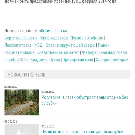
должен быть представлен президенту к 1 февраля 2014 года.
Источник новости:
«Коммерсантъ»
Вертикаль власти
|
Генпрокуратура
|
Лесное хозяйство
|
Лесозаготовка
|
МВД
|
Охрана окружающей среды
|
Рынок
лесоматериалов
|
Следственный комитет
|
Федеральная налоговая
служба
|
ФСБ
|
Владимир Путин
|
Приморский край
|
Хабаровский край
НОВОСТИ ПО ТЕМЕ
07.08.2026
07.08.2026
Рослесхоз: в лесах обустроят зоны отдыха без
вырубки
05.08.2026
05.08.2026
Путин подписал закон о санитарной вырубке