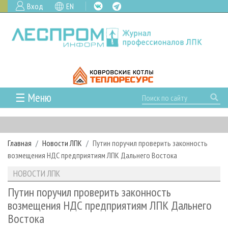
Вход
EN
☰ Меню
ГЛАВНАЯ
РУБРИКИ И ТЕМЫ
Главная
Новости ЛПК
Путин поручил проверить законность
РУБРИКИ ЖУРНАЛА
НОВОСТИ
возмещения НДС предприятиям ЛПК Дальнего Востока
ЛЕСНОЕ ХОЗЯЙСТВО
КАЛЕНДАРЬ СОБЫТИЙ
ПРОЕКТЫ ЛПИ
НОВОСТИ ЛПК
ЛЕСОЗАГОТОВКА
НОВОСТИ ЛПК
АНАЛИТИКА
АРХИВ
Путин поручил проверить законность
ЛЕСОПИЛЕНИЕ
НОВОСТИ ЖУРНАЛА
ПРЕДПРИЯТИЯ ЛПК
АРХИВ ЖУРНАЛОВ
возмещения НДС предприятиям ЛПК Дальнего
О ЖУРНАЛЕ
Востока
ДЕРЕВООБРАБОТКА
НОВОСТИ КОМПАНИЙ
ЛЕСНЫЕ РЕГИОНЫ РОССИИ
СТАТЬИ
ПОДПИСКА
РЕКЛАМОДАТЕЛЯМ