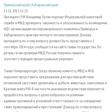
СУШКА ДРЕВЕСИНЫ
ПЕРСОНЫ
КОНТАКТЫ
РЕКЛАМА
Приморский край
|
Хабаровский край
15.11.2013 11:23
ПРОИЗВОДСТВО ДРЕВЕСНЫХ ПЛИТ
МОБИЛЬНЫЕ ВЫСТАВКИ
РЕКЛАМА НА САЙТЕ
Президент РФ Владимир Путин поручил Федеральной налоговой
ДЕРЕВЯННОЕ ДОМОСТРОЕНИЕ
ОФИЦИАЛЬНЫЕ ДЕЛЕГАЦИИ
службе и МВД проверить законность и обоснованность возмещения
ПРОИЗВОДСТВО МЕБЕЛИ
ПРИОРИТЕТНЫЕ ИНВЕСТПРОЕКТЫ
НДС организациям лесопромышленного комплекса Приморья и
Хабаровского края при экспорте лесоматериалов. Доклад
БИОЭНЕРГЕТИКА
RUSSIAN FORESTRY REVIEW
президенту по этому вопросу должен быть представлен к 1
ЦБП
ГАЗЕТА ЛЕСПРОМФОРУМ
сентября 2014 года, сообщается на сайте главы государства. По
результатам проверки МВД России поручено принять
ИНСТРУМЕНТ И МАТЕРИАЛЫ
БИБЛИОТЕКА СПЕЦИАЛИСТА
«соответствующие процессуальные решения».
Также Генпрокуратуре, Следственному комитету, МВД и ФСБ
поручено представить предложения для противодействия
незаконной заготовке древесины и добыче животных, занесенных в
Красную книгу РФ. В частности, указанным ведомствам поручается
проработать вопросы о целесообразности усиления
административной и уголовной ответственности за совершение
таких правонарушений и преступлений. Доклад по этому вопросу