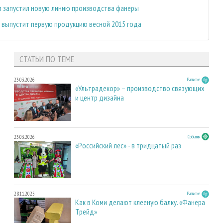
ол запустил новую линию производства фанеры
 выпустит первую продукцию весной 2015 года
СТАТЬИ ПО ТЕМЕ
23.03.2026
Развитие
«Ультрадекор» – производство связующих
и центр дизайна
23.03.2026
События
«Российский лес» - в тридцатый раз
28.11.2025
Развитие
Как в Коми делают клееную балку. «Фанера
Трейд»