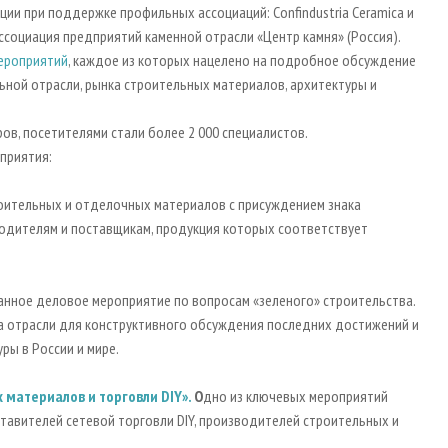
ции при поддержке профильных ассоциаций: Confindustria Ceramica и
е Ассоциация предприятий каменной отрасли «Центр камня» (Россия).
мероприятий
, каждое из которых нацелено на подробное обсуждение
ьной отрасли, рынка строительных материалов, архитектуры и
ров, посетителями стали более 2 000 специалистов.
приятия:
оительных и отделочных материалов с присуждением знака
водителям и поставщикам, продукция которых соответствует
анное деловое мероприятие по вопросам «зеленого» строительства.
а отрасли для конструктивного обсуждения последних достижений и
ры в России и мире.
 материалов и торговли
DIY
».
О
дно из ключевых мероприятий
тавителей сетевой торговли DIY, производителей строительных и