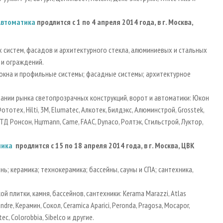
 Автоматика
продлится с 1 по 4 апреля 2014 года, в г. Москва,
 систем, фасадов и архитектурного стекла, алюминиевых и стальных
в и ограждений.
: окна и профильные системы; фасадные системы; архитектурное
.
пании рынка светопрозрачных конструкций, ворот и автоматики: Юкон
ототех, Hilti, 3M, Elumatec, Алкотек, Билдэкс, Алюминстрой, Grosstek,
Д Ронсон, Hцrmann, Came, FAAC, Dynaco, Ролтэк, Стильстрой, Луктор,
ника
продлится с 15 по 18 апреля 2014 года, в г. Москва, ЦВК
ь; керамика; технокерамика; бассейны, сауны и СПА; сантехника,
 плитки, камня, бассейнов, сантехники: Kerama Marazzi, Atlas
dre, Керамин, Сокол, Ceramica Aparici, Peronda, Pragosa, Mocapor,
nitec, Colorobbia, Sibelco и другие.