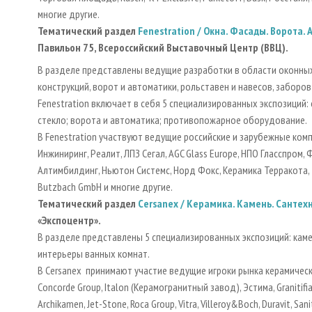
многие другие.
Тематический раздел
Fenestration
/ Окна. Фасады. Ворота.
Павильон 75, Всероссийский Выставочный Центр (ВВЦ).
В разделе представлены ведущие разработки в области оконных
конструкций, ворот и автоматики, рольставен и навесов, заборо
Fenestration включает в себя 5 специализированных экспозиций
стекло; ворота и автоматика; противопожарное оборудование
В Fenestration участвуют ведущие российские и зарубежные ком
Инжиниринг, Реалит, ЛПЗ Сегал, AGC Glass Europe, НПО Гласспром, Ф
Алтимбилдинг, Ньютон Системс, Норд Фокс, Керамика Терракота, Т
Butzbach GmbH и многие другие.
Тематический раздел
Cersanex
/ Керамика. Камень. Сантех
«Экспоцентр».
В разделе представлены 5 специализированных экспозиций: камен
интерьеры ванных комнат.
В Cersanex принимают участие ведущие игроки рынка керамической
Concorde Group, Italon (Керамогранитный завод), Эстима, Granitifian
Archikamen, Jet-Stone, Roca Group, Vitra, Villeroy&Boch, Duravit, Sa