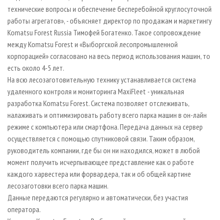
технические вопросы и обеспечение бесперебойной круглосуточной
работы агрегатов», - объясняет директор по продажам и маркетингу
Komatsu Forest Russia Тимофей Богатенко. Такое сопровождение
между Komatsu Forest и «Выборгской лесопромышленной
корпорацией» согласовано на весь период использования машин, то
есть около 4-5 лет.
На всю лесозаготовительную технику устанавливается система
удаленного контроля и мониторинга MaxiFleet - уникальная
разработка Komatsu Forest. Система позволяет отслеживать,
налаживать и оптимизировать работу всего парка машин в он-лайн
режиме с компьютера или смартфона. Передача данных на сервер
осуществляется с помощью спутниковой связи. Таким образом,
руководитель компании, где бы он ни находился, может в любой
момент получить исчерпывающее представление как о работе
каждого харвестера или форвардера, так и об общей картине
лесозаготовки всего парка машин.
Данные передаются регулярно и автоматически, без участия
оператора.