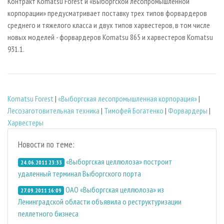
Контракт Komatsu Forest и «Выборгской лесопромышленной
корпорации» предусматривает поставку трех типов форвардеров
среднего и тяжелого класса и двух типов харвестеров, в том числе
новых моделей - форвардеров Komatsu 865 и харвестеров Komatsu
931.1.
Komatsu Forest
|
«Выборгская лесопромышленная корпорация»
|
Лесозаготовительная техника
|
Тимофей Богатенко
|
Форвардеры
|
Харвестеры
Новости по теме:
«Выборгская целлюлоза» построит
24.06.2011 23:33
удаленный терминал Выборгского порта
ОАО «Выборгская целлюлоза» из
27.09.2011 16:09
Ленинградской области объявила о реструктуризации
пеллетного бизнеса