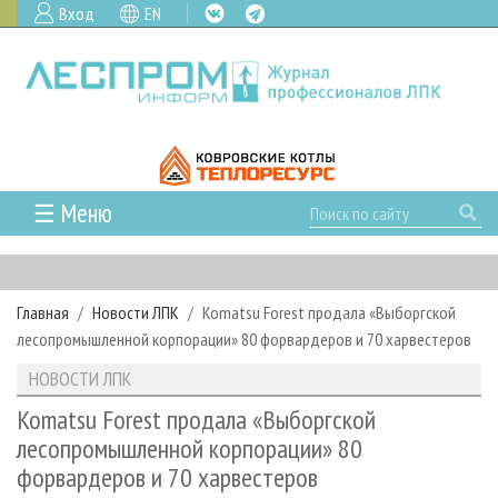
Вход
EN
☰ Меню
ГЛАВНАЯ
РУБРИКИ И ТЕМЫ
Главная
Новости ЛПК
Komatsu Forest продала «Выборгской
РУБРИКИ ЖУРНАЛА
НОВОСТИ
лесопромышленной корпорации» 80 форвардеров и 70 харвестеров
ЛЕСНОЕ ХОЗЯЙСТВО
КАЛЕНДАРЬ СОБЫТИЙ
ПРОЕКТЫ ЛПИ
НОВОСТИ ЛПК
ЛЕСОЗАГОТОВКА
НОВОСТИ ЛПК
АНАЛИТИКА
АРХИВ
Komatsu Forest продала «Выборгской
ЛЕСОПИЛЕНИЕ
НОВОСТИ ЖУРНАЛА
ПРЕДПРИЯТИЯ ЛПК
АРХИВ ЖУРНАЛОВ
лесопромышленной корпорации» 80
О ЖУРНАЛЕ
форвардеров и 70 харвестеров
ДЕРЕВООБРАБОТКА
НОВОСТИ КОМПАНИЙ
ЛЕСНЫЕ РЕГИОНЫ РОССИИ
СТАТЬИ
ПОДПИСКА
РЕКЛАМОДАТЕЛЯМ