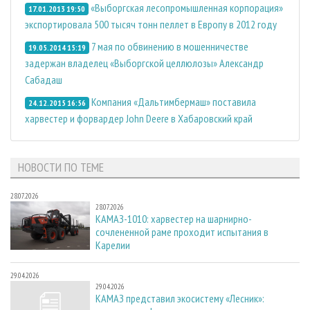
«Выборгская лесопромышленная корпорация»
17.01.2013 19:50
экспортировала 500 тысяч тонн пеллет в Европу в 2012 году
7 мая по обвинению в мошенничестве
19.05.2014 15:19
задержан владелец «Выборгской целлюлозы» Александр
Сабадаш
Компания «Дальтимбермаш» поставила
24.12.2015 16:56
харвестер и форвардер John Deere в Хабаровский край
НОВОСТИ ПО ТЕМЕ
28.07.2026
28.07.2026
КАМАЗ-1010: харвестер на шарнирно-
сочлененной раме проходит испытания в
Карелии
29.04.2026
29.04.2026
КАМАЗ представил экосистему «Лесник»: