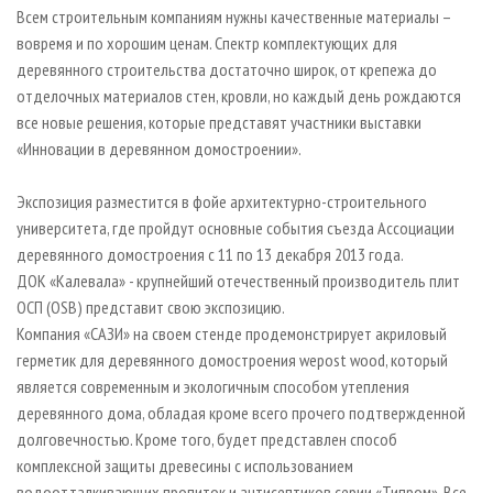
СУШКА ДРЕВЕСИНЫ
ПЕРСОНЫ
Всем строительным компаниям нужны качественные материалы –
КОНТАКТЫ
РЕКЛАМА
вовремя и по хорошим ценам. Спектр комплектующих для
ПРОИЗВОДСТВО ДРЕВЕСНЫХ ПЛИТ
МОБИЛЬНЫЕ ВЫСТАВКИ
РЕКЛАМА НА САЙТЕ
деревянного строительства достаточно широк, от крепежа до
ДЕРЕВЯННОЕ ДОМОСТРОЕНИЕ
ОФИЦИАЛЬНЫЕ ДЕЛЕГАЦИИ
отделочных материалов стен, кровли, но каждый день рождаются
все новые решения, которые представят участники выставки
ПРОИЗВОДСТВО МЕБЕЛИ
ПРИОРИТЕТНЫЕ ИНВЕСТПРОЕКТЫ
«Инновации в деревянном домостроении».
БИОЭНЕРГЕТИКА
RUSSIAN FORESTRY REVIEW
ЦБП
ГАЗЕТА ЛЕСПРОМФОРУМ
Экспозиция разместится в фойе архитектурно-строительного
университета, где пройдут основные события съезда Ассоциации
ИНСТРУМЕНТ И МАТЕРИАЛЫ
БИБЛИОТЕКА СПЕЦИАЛИСТА
деревянного домостроения с 11 по 13 декабря 2013 года.
ДОК «Калевала» - крупнейший отечественный производитель плит
ОСП (OSB) представит свою экспозицию.
Компания «САЗИ» на своем стенде продемонстрирует акриловый
герметик для деревянного домостроения wepost wood, который
является современным и экологичным способом утепления
деревянного дома, обладая кроме всего прочего подтвержденной
долговечностью. Кроме того, будет представлен способ
комплексной защиты древесины с использованием
водоотталкивающих пропиток и антисептиков серии «Типром». Все