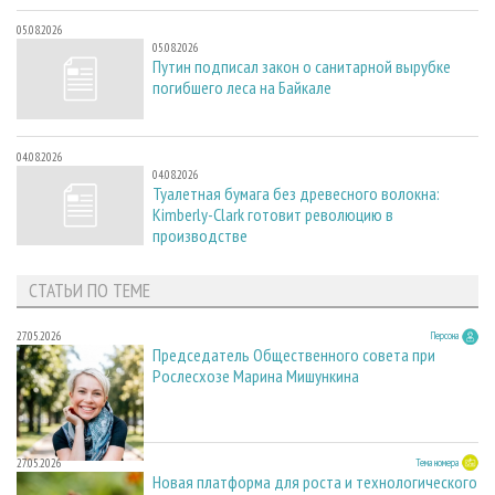
05.08.2026
05.08.2026
Путин подписал закон о санитарной вырубке
погибшего леса на Байкале
04.08.2026
04.08.2026
Туалетная бумага без древесного волокна:
Kimberly-Clark готовит революцию в
производстве
СТАТЬИ ПО ТЕМЕ
27.05.2026
Персона
Председатель Общественного совета при
Рослесхозе Марина Мишункина
27.05.2026
Тема номера
Новая платформа для роста и технологического