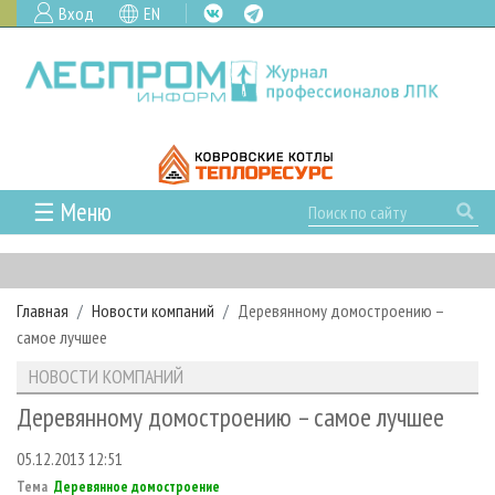
Вход
EN
☰ Меню
ГЛАВНАЯ
РУБРИКИ И ТЕМЫ
Главная
Новости компаний
Деревянному домостроению –
РУБРИКИ ЖУРНАЛА
НОВОСТИ
самое лучшее
ЛЕСНОЕ ХОЗЯЙСТВО
КАЛЕНДАРЬ СОБЫТИЙ
ПРОЕКТЫ ЛПИ
НОВОСТИ КОМПАНИЙ
ЛЕСОЗАГОТОВКА
НОВОСТИ ЛПК
АНАЛИТИКА
АРХИВ
Деревянному домостроению – самое лучшее
ЛЕСОПИЛЕНИЕ
НОВОСТИ ЖУРНАЛА
ПРЕДПРИЯТИЯ ЛПК
АРХИВ ЖУРНАЛОВ
О ЖУРНАЛЕ
05.12.2013 12:51
ДЕРЕВООБРАБОТКА
НОВОСТИ КОМПАНИЙ
ЛЕСНЫЕ РЕГИОНЫ РОССИИ
СТАТЬИ
ПОДПИСКА
РЕКЛАМОДАТЕЛЯМ
Тема
Деревянное домостроение