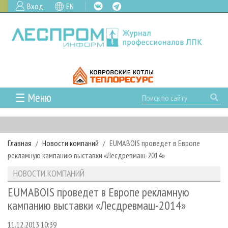
Вход
EN
☰ Меню
ГЛАВНАЯ
РУБРИКИ И ТЕМЫ
Главная
Новости компаний
EUMABOIS проведет в Европе
РУБРИКИ ЖУРНАЛА
НОВОСТИ
рекламную кампанию выставки «Лесдревмаш-2014»
ЛЕСНОЕ ХОЗЯЙСТВО
КАЛЕНДАРЬ СОБЫТИЙ
ПРОЕКТЫ ЛПИ
НОВОСТИ КОМПАНИЙ
ЛЕСОЗАГОТОВКА
НОВОСТИ ЛПК
АНАЛИТИКА
АРХИВ
EUMABOIS проведет в Европе рекламную
ЛЕСОПИЛЕНИЕ
НОВОСТИ ЖУРНАЛА
ПРЕДПРИЯТИЯ ЛПК
АРХИВ ЖУРНАЛОВ
кампанию выставки «Лесдревмаш-2014»
О ЖУРНАЛЕ
ДЕРЕВООБРАБОТКА
НОВОСТИ КОМПАНИЙ
ЛЕСНЫЕ РЕГИОНЫ РОССИИ
СТАТЬИ
ПОДПИСКА
РЕКЛАМОДАТЕЛЯМ
11.12.2013 10:39