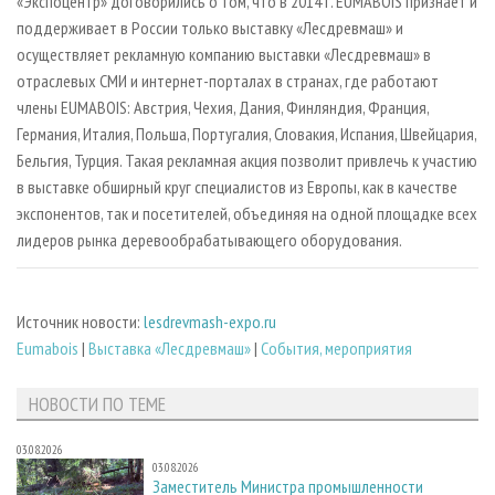
«Экспоцентр» договорились о том, что в 2014 г. EUMABOIS признает и
поддерживает в России только выставку «Лесдревмаш» и
осуществляет рекламную компанию выставки «Лесдревмаш» в
отраслевых СМИ и интернет-порталах в странах, где работают
члены EUMABOIS: Австрия, Чехия, Дания, Финляндия, Франция,
Германия, Италия, Польша, Португалия, Словакия, Испания, Швейцария,
Бельгия, Турция. Такая рекламная акция позволит привлечь к участию
в выставке обширный круг специалистов из Европы, как в качестве
экспонентов, так и посетителей, объединяя на одной площадке всех
лидеров рынка деревообрабатывающего оборудования.
Источник новости:
lesdrevmash-expo.ru
Eumabois
|
Выставка «Лесдревмаш»
|
События, мероприятия
НОВОСТИ ПО ТЕМЕ
03.08.2026
03.08.2026
Заместитель Министра промышленности