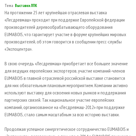
СУШКА ДРЕВЕСИНЫ
ПЕРСОНЫ
КОНТАКТЫ
РЕКЛАМА
Тема
Выставки ЛПК
На протяжении 25 лет крупнейшая отраслевая выставка
ПРОИЗВОДСТВО ДРЕВЕСНЫХ ПЛИТ
МОБИЛЬНЫЕ ВЫСТАВКИ
РЕКЛАМА НА САЙТЕ
«Лесдревмаш» проходит при поддержке Европейской федерации
ДЕРЕВЯННОЕ ДОМОСТРОЕНИЕ
ОФИЦИАЛЬНЫЕ ДЕЛЕГАЦИИ
производителей деревообрабатывающего оборудования
ПРОИЗВОДСТВО МЕБЕЛИ
EUMABOIS, что гарантирует участие в форуме крупнейших мировых
ПРИОРИТЕТНЫЕ ИНВЕСТПРОЕКТЫ
производителей, об этом говорится в сообщении пресс-службы
БИОЭНЕРГЕТИКА
RUSSIAN FORESTRY REVIEW
«Экспоцентра».
ЦБП
ГАЗЕТА ЛЕСПРОМФОРУМ
В свою очередь «Лесдревмаш» приобретает все большее значение
ИНСТРУМЕНТ И МАТЕРИАЛЫ
БИБЛИОТЕКА СПЕЦИАЛИСТА
для ведущих европейских экспортеров, участие компаний-членов
EUMABOIS в главной отраслевой российской выставке становится
для них обязательным плановым мероприятием. Компании активно
используют выставку для освоения новых рынков и поддержания
партнерских связей. Так национальное участие европейских
компаний, организованное на «Лесдревмаш-2012» при поддержке
EUMABOIS, стало самым масштабным за всю историю выставки.
Продолжая успешное синергетическое сотрудничество EUMABOIS и