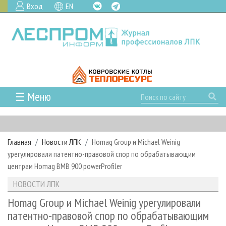
Вход
EN
☰ Меню
ГЛАВНАЯ
РУБРИКИ И ТЕМЫ
Главная
Новости ЛПК
Homag Group и Michael Weinig
РУБРИКИ ЖУРНАЛА
НОВОСТИ
урегулировали патентно-правовой спор по обрабатывающим
ЛЕСНОЕ ХОЗЯЙСТВО
КАЛЕНДАРЬ СОБЫТИЙ
центрам Homag BMB 900 powerProfiler
ПРОЕКТЫ ЛПИ
ЛЕСОЗАГОТОВКА
НОВОСТИ ЛПК
АНАЛИТИКА
НОВОСТИ ЛПК
АРХИВ
ЛЕСОПИЛЕНИЕ
НОВОСТИ ЖУРНАЛА
ПРЕДПРИЯТИЯ ЛПК
АРХИВ ЖУРНАЛОВ
Homag Group и Michael Weinig урегулировали
О ЖУРНАЛЕ
патентно-правовой спор по обрабатывающим
ДЕРЕВООБРАБОТКА
НОВОСТИ КОМПАНИЙ
ЛЕСНЫЕ РЕГИОНЫ РОССИИ
СТАТЬИ
ПОДПИСКА
РЕКЛАМОДАТЕЛЯМ