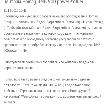
центрам Homag BMB 900 powerProfiler
СУШКА ДРЕВЕСИНЫ
ПЕРСОНЫ
КОНТАКТЫ
РЕКЛАМА
11.12.2013 10:48
ПРОИЗВОДСТВО ДРЕВЕСНЫХ ПЛИТ
МОБИЛЬНЫЕ ВЫСТАВКИ
РЕКЛАМА НА САЙТЕ
Производители деревообрабатывающего оборудования Homag
ДЕРЕВЯННОЕ ДОМОСТРОЕНИЕ
ОФИЦИАЛЬНЫЕ ДЕЛЕГАЦИИ
Group (г. Шопфлох, зем. Баден-Вюртемберг, Германия) и Michael Weinig
ПРОИЗВОДСТВО МЕБЕЛИ
ПРИОРИТЕТНЫЕ ИНВЕСТПРОЕКТЫ
(г. Таубербишофсхайм, зем. Баден-Вюртемберг, Германия) выступили
с совместным заявлением, в котором сообщают, что компании
БИОЭНЕРГЕТИКА
RUSSIAN FORESTRY REVIEW
полностью и по обоюдному согласию урегулировали патентно-
ЦБП
ГАЗЕТА ЛЕСПРОМФОРУМ
правовые споры по обрабатывающим центрам Homag модели BMB
900 powerProfiler.
ИНСТРУМЕНТ И МАТЕРИАЛЫ
БИБЛИОТЕКА СПЕЦИАЛИСТА
В поступившем сообщении говорится, что компании подписали
мировое соглашение.
Homag признает решение судебных инстанций и не будет их
обжаловать. Патент Weinig (DE 101 37 839) продолжает свое
действие в Германии и полностью признается Homag, ущерб,
нанесенный Weinig, будет возмещен посредством компенсационной
выплаты.