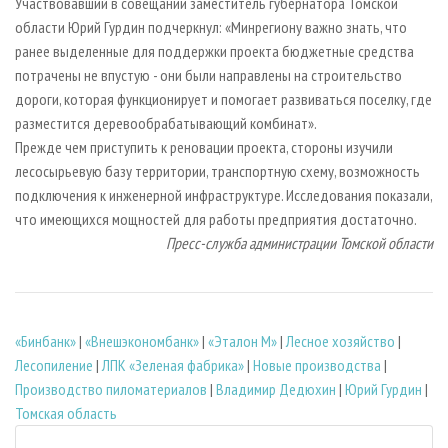
Участвовавший в совещании заместитель губернатора Томской
области Юрий Гурдин подчеркнул: «Минрегиону важно знать, что
ранее выделенные для поддержки проекта бюджетные средства
потрачены не впустую - они были направлены на строительство
дороги, которая функционирует и помогает развиваться поселку, где
разместится деревообрабатывающий комбинат».
Прежде чем приступить к реновации проекта, стороны изучили
лесосырьевую базу территории, транспортную схему, возможность
подключения к инженерной инфраструктуре. Исследования показали,
что имеющихся мощностей для работы предприятия достаточно.
Пресс-служба администрации Томской области
«Бинбанк»
|
«Внешэкономбанк»
|
«Эталон М»
|
Лесное хозяйство
|
Лесопиление
|
ЛПК «Зеленая фабрика»
|
Новые производства
|
Производство пиломатериалов
|
Владимир Дедюхин
|
Юрий Гурдин
|
Томская область