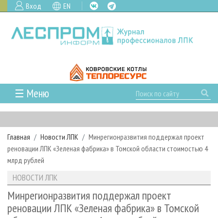
Вход
EN
☰ Меню
ГЛАВНАЯ
РУБРИКИ И ТЕМЫ
Главная
Новости ЛПК
Минрегионразвития поддержал проект
РУБРИКИ ЖУРНАЛА
НОВОСТИ
реновации ЛПК «Зеленая фабрика» в Томской области стоимостью 4
ЛЕСНОЕ ХОЗЯЙСТВО
КАЛЕНДАРЬ СОБЫТИЙ
млрд рублей
ПРОЕКТЫ ЛПИ
ЛЕСОЗАГОТОВКА
НОВОСТИ ЛПК
АНАЛИТИКА
НОВОСТИ ЛПК
АРХИВ
ЛЕСОПИЛЕНИЕ
НОВОСТИ ЖУРНАЛА
ПРЕДПРИЯТИЯ ЛПК
АРХИВ ЖУРНАЛОВ
Минрегионразвития поддержал проект
О ЖУРНАЛЕ
реновации ЛПК «Зеленая фабрика» в Томской
ДЕРЕВООБРАБОТКА
НОВОСТИ КОМПАНИЙ
ЛЕСНЫЕ РЕГИОНЫ РОССИИ
СТАТЬИ
ПОДПИСКА
РЕКЛАМОДАТЕЛЯМ