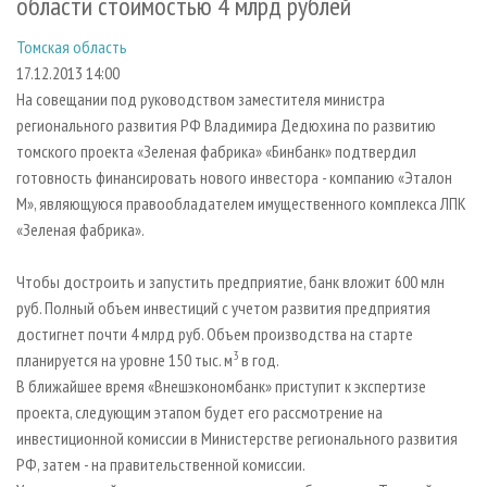
области стоимостью 4 млрд рублей
СУШКА ДРЕВЕСИНЫ
ПЕРСОНЫ
КОНТАКТЫ
РЕКЛАМА
Томская область
ПРОИЗВОДСТВО ДРЕВЕСНЫХ ПЛИТ
МОБИЛЬНЫЕ ВЫСТАВКИ
РЕКЛАМА НА САЙТЕ
17.12.2013 14:00
ДЕРЕВЯННОЕ ДОМОСТРОЕНИЕ
ОФИЦИАЛЬНЫЕ ДЕЛЕГАЦИИ
На совещании под руководством заместителя министра
ПРОИЗВОДСТВО МЕБЕЛИ
ПРИОРИТЕТНЫЕ ИНВЕСТПРОЕКТЫ
регионального развития РФ Владимира Дедюхина по развитию
томского проекта «Зеленая фабрика» «Бинбанк» подтвердил
БИОЭНЕРГЕТИКА
RUSSIAN FORESTRY REVIEW
готовность финансировать нового инвестора - компанию «Эталон
ЦБП
ГАЗЕТА ЛЕСПРОМФОРУМ
М», являющуюся правообладателем имущественного комплекса ЛПК
«Зеленая фабрика».
ИНСТРУМЕНТ И МАТЕРИАЛЫ
БИБЛИОТЕКА СПЕЦИАЛИСТА
Чтобы достроить и запустить предприятие, банк вложит 600 млн
руб. Полный объем инвестиций с учетом развития предприятия
достигнет почти 4 млрд руб. Объем производства на старте
3
планируется на уровне 150 тыс. м
в год.
В ближайшее время «Внешэкономбанк» приступит к экспертизе
проекта, следующим этапом будет его рассмотрение на
инвестиционной комиссии в Министерстве регионального развития
РФ, затем - на правительственной комиссии.