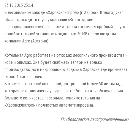
СУШКА ДРЕВЕСИНЫ
ПЕРСОНЫ
КОНТАКТЫ
РЕКЛАМА
23.12.2013 23:14
В лесопильном заводе «Харовсклеспром» (г. Харовск, Вологодская
ПРОИЗВОДСТВО ДРЕВЕСНЫХ ПЛИТ
МОБИЛЬНЫЕ ВЫСТАВКИ
РЕКЛАМА НА САЙТЕ
область, входит в группу компаний «Вологодские
ДЕРЕВЯННОЕ ДОМОСТРОЕНИЕ
ОФИЦИАЛЬНЫЕ ДЕЛЕГАЦИИ
лесопромышленники») в начале декабря состоялся пробный запуск
ПРОИЗВОДСТВО МЕБЕЛИ
новой котельной установки мощностью 20 МВт производства
ПРИОРИТЕТНЫЕ ИНВЕСТПРОЕКТЫ
компании Agro (Австрия).
БИОЭНЕРГЕТИКА
RUSSIAN FORESTRY REVIEW
ЦБП
ГАЗЕТА ЛЕСПРОМФОРУМ
Котельная Agro работает на отходах лесопильного производства -
коре и опилках. Она будет снабжать теплом не только
ИНСТРУМЕНТ И МАТЕРИАЛЫ
БИБЛИОТЕКА СПЕЦИАЛИСТА
производство, но и микрорайон «Лесдок» в Харовске, где проживает
около 3 тыс. человек.
В отличие от старой котельной, построенной более 50 лет назад,
которая технологически устарела и требовала для обслуживания
большого количества персонала, новая котельная на
«Харовсклеспром» полностью автоматизирована.
ГК «Вологодские лесопромышленники»