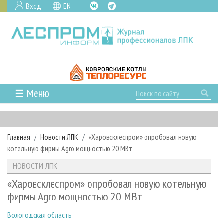
Вход
EN
☰ Меню
ГЛАВНАЯ
РУБРИКИ И ТЕМЫ
Главная
Новости ЛПК
«Харовсклеспром» опробовал новую
РУБРИКИ ЖУРНАЛА
НОВОСТИ
котельную фирмы Agro мощностью 20 МВт
ЛЕСНОЕ ХОЗЯЙСТВО
КАЛЕНДАРЬ СОБЫТИЙ
ПРОЕКТЫ ЛПИ
НОВОСТИ ЛПК
ЛЕСОЗАГОТОВКА
НОВОСТИ ЛПК
АНАЛИТИКА
АРХИВ
«Харовсклеспром» опробовал новую котельную
ЛЕСОПИЛЕНИЕ
НОВОСТИ ЖУРНАЛА
ПРЕДПРИЯТИЯ ЛПК
АРХИВ ЖУРНАЛОВ
фирмы Agro мощностью 20 МВт
О ЖУРНАЛЕ
ДЕРЕВООБРАБОТКА
НОВОСТИ КОМПАНИЙ
ЛЕСНЫЕ РЕГИОНЫ РОССИИ
СТАТЬИ
ПОДПИСКА
РЕКЛАМОДАТЕЛЯМ
Вологодская область