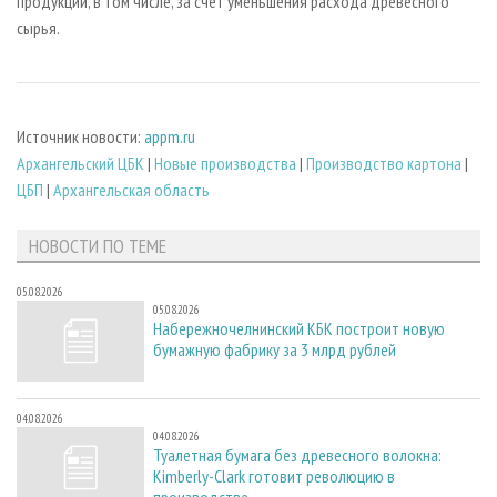
продукции, в том числе, за счет уменьшения расхода древесного
сырья.
Источник новости:
appm.ru
Архангельский ЦБК
|
Новые производства
|
Производство картона
|
ЦБП
|
Архангельская область
НОВОСТИ ПО ТЕМЕ
05.08.2026
05.08.2026
Набережночелнинский КБК построит новую
бумажную фабрику за 3 млрд рублей
04.08.2026
04.08.2026
Туалетная бумага без древесного волокна:
Kimberly-Clark готовит революцию в