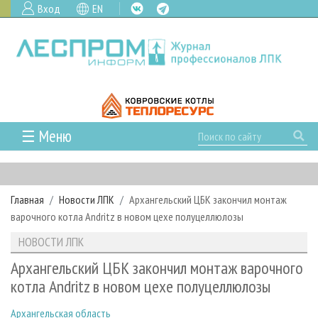
Вход
EN
☰ Меню
ГЛАВНАЯ
РУБРИКИ И ТЕМЫ
Главная
Новости ЛПК
Архангельский ЦБК закончил монтаж
РУБРИКИ ЖУРНАЛА
НОВОСТИ
варочного котла Andritz в новом цехе полуцеллюлозы
ЛЕСНОЕ ХОЗЯЙСТВО
КАЛЕНДАРЬ СОБЫТИЙ
ПРОЕКТЫ ЛПИ
НОВОСТИ ЛПК
ЛЕСОЗАГОТОВКА
НОВОСТИ ЛПК
АНАЛИТИКА
АРХИВ
Архангельский ЦБК закончил монтаж варочного
ЛЕСОПИЛЕНИЕ
НОВОСТИ ЖУРНАЛА
ПРЕДПРИЯТИЯ ЛПК
АРХИВ ЖУРНАЛОВ
котла Andritz в новом цехе полуцеллюлозы
О ЖУРНАЛЕ
ДЕРЕВООБРАБОТКА
НОВОСТИ КОМПАНИЙ
ЛЕСНЫЕ РЕГИОНЫ РОССИИ
СТАТЬИ
ПОДПИСКА
РЕКЛАМОДАТЕЛЯМ
Архангельская область