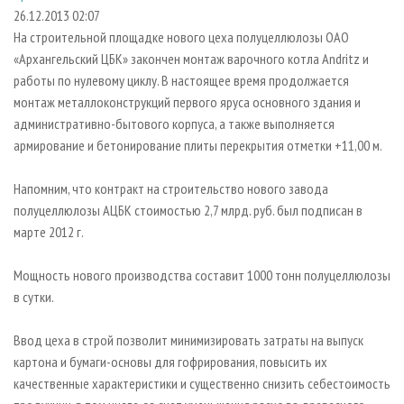
СУШКА ДРЕВЕСИНЫ
ПЕРСОНЫ
КОНТАКТЫ
РЕКЛАМА
26.12.2013 02:07
На строительной площадке нового цеха полуцеллюлозы ОАО
ПРОИЗВОДСТВО ДРЕВЕСНЫХ ПЛИТ
МОБИЛЬНЫЕ ВЫСТАВКИ
РЕКЛАМА НА САЙТЕ
«Архангельский ЦБК» закончен монтаж варочного котла Andritz и
ДЕРЕВЯННОЕ ДОМОСТРОЕНИЕ
ОФИЦИАЛЬНЫЕ ДЕЛЕГАЦИИ
работы по нулевому циклу. В настоящее время продолжается
ПРОИЗВОДСТВО МЕБЕЛИ
монтаж металлоконструкций первого яруса основного здания и
ПРИОРИТЕТНЫЕ ИНВЕСТПРОЕКТЫ
административно-бытового корпуса, а также выполняется
БИОЭНЕРГЕТИКА
RUSSIAN FORESTRY REVIEW
армирование и бетонирование плиты перекрытия отметки +11,00 м.
ЦБП
ГАЗЕТА ЛЕСПРОМФОРУМ
Напомним, что контракт на строительство нового завода
ИНСТРУМЕНТ И МАТЕРИАЛЫ
БИБЛИОТЕКА СПЕЦИАЛИСТА
полуцеллюлозы АЦБК стоимостью 2,7 млрд. руб. был подписан в
марте 2012 г.
Мощность нового производства составит 1000 тонн полуцеллюлозы
в сутки.
Ввод цеха в строй позволит минимизировать затраты на выпуск
картона и бумаги-основы для гофрирования, повысить их
качественные характеристики и существенно снизить себестоимость