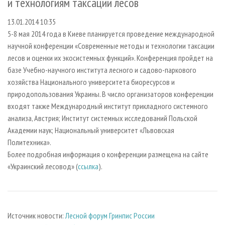
и технологиям таксации лесов
СУШКА ДРЕВЕСИНЫ
ПЕРСОНЫ
КОНТАКТЫ
РЕКЛАМА
13.01.2014 10:35
ПРОИЗВОДСТВО ДРЕВЕСНЫХ ПЛИТ
МОБИЛЬНЫЕ ВЫСТАВКИ
РЕКЛАМА НА САЙТЕ
5-8 мая 2014 года в Киеве планируется проведение международной
ДЕРЕВЯННОЕ ДОМОСТРОЕНИЕ
ОФИЦИАЛЬНЫЕ ДЕЛЕГАЦИИ
научной конференции «Современные методы и технологии таксации
ПРОИЗВОДСТВО МЕБЕЛИ
ПРИОРИТЕТНЫЕ ИНВЕСТПРОЕКТЫ
лесов и оценки их экосистемных функций». Конференция пройдет на
базе Учебно-научного института лесного и садово-паркового
БИОЭНЕРГЕТИКА
RUSSIAN FORESTRY REVIEW
хозяйства Национального университета биоресурсов и
ЦБП
ГАЗЕТА ЛЕСПРОМФОРУМ
природопользования Украины. В число организаторов конференции
входят также Международный институт прикладного системного
ИНСТРУМЕНТ И МАТЕРИАЛЫ
БИБЛИОТЕКА СПЕЦИАЛИСТА
анализа, Австрия; Институт системных исследований Польской
Академии наук; Национальный университет «Львовская
Политехника».
Более подробная информация о конференции размещена на сайте
«Украинский лесовод» (
ссылка
).
Источник новости:
Лесной форум Гринпис России