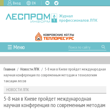
Вход
EN
☰ Меню
ГЛАВНАЯ
РУБРИКИ И ТЕМЫ
Главная
Новости ЛПК
5-8 мая в Киеве пройдет международная
РУБРИКИ ЖУРНАЛА
НОВОСТИ
научная конференция по современным методам и технологиям
ЛЕСНОЕ ХОЗЯЙСТВО
КАЛЕНДАРЬ СОБЫТИЙ
таксации лесов
ПРОЕКТЫ ЛПИ
ЛЕСОЗАГОТОВКА
НОВОСТИ ЛПК
АНАЛИТИКА
НОВОСТИ ЛПК
АРХИВ
ЛЕСОПИЛЕНИЕ
НОВОСТИ ЖУРНАЛА
ПРЕДПРИЯТИЯ ЛПК
АРХИВ ЖУРНАЛОВ
5-8 мая в Киеве пройдет международная
О ЖУРНАЛЕ
научная конференция по современным методам
ДЕРЕВООБРАБОТКА
НОВОСТИ КОМПАНИЙ
ЛЕСНЫЕ РЕГИОНЫ РОССИИ
СТАТЬИ
ПОДПИСКА
РЕКЛАМОДАТЕЛЯМ