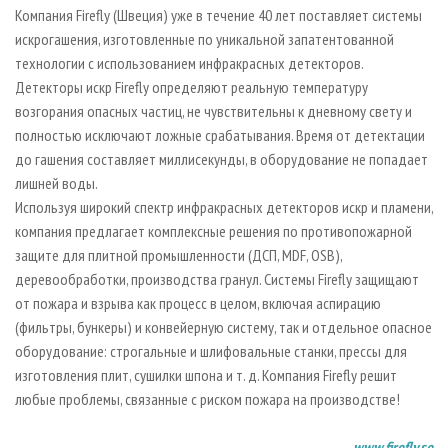
СУШКА ДРЕВЕСИНЫ
ПЕРСОНЫ
Компания Firefly (Швеция) уже в течение 40 лет поставляет системы
КОНТАКТЫ
РЕКЛАМА
искрогашения, изготовленные по уникальной запатентованной
ПРОИЗВОДСТВО ДРЕВЕСНЫХ ПЛИТ
МОБИЛЬНЫЕ ВЫСТАВКИ
РЕКЛАМА НА САЙТЕ
технологии с использованием инфракрасных детекторов.
ДЕРЕВЯННОЕ ДОМОСТРОЕНИЕ
ОФИЦИАЛЬНЫЕ ДЕЛЕГАЦИИ
Детекторы искр Firefly определяют реальную температуру
возгорания опасных частиц, не чувствительны к дневному свету и
ПРОИЗВОДСТВО МЕБЕЛИ
ПРИОРИТЕТНЫЕ ИНВЕСТПРОЕКТЫ
полностью исключают ложные срабатывания. Время от детектации
БИОЭНЕРГЕТИКА
RUSSIAN FORESTRY REVIEW
до гашения составляет миллисекунды, в оборудование не попадает
ЦБП
ГАЗЕТА ЛЕСПРОМФОРУМ
лишней воды.
Используя широкий спектр инфракрасных детекторов искр и пламени,
ИНСТРУМЕНТ И МАТЕРИАЛЫ
БИБЛИОТЕКА СПЕЦИАЛИСТА
компания предлагает комплексные решения по противопожарной
защите для плитной промышленности (ДСП, MDF, OSB),
деревообработки, производства гранул. Системы Firefly защищают
от пожара и взрыва как процесс в целом, включая аспирацию
(фильтры, бункеры) и конвейерную систему, так и отдельное опасное
оборудование: строгальные и шлифовальные станки, прессы для
изготовления плит, сушилки шпона и т. д. Компания Firefly решит
любые проблемы, связанные с риском пожара на производстве!
www.firefly.se