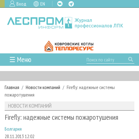
Вход
EN
☰ Меню
ГЛАВНАЯ
РУБРИКИ И ТЕМЫ
Главная
Новости компаний
Firefly: надежные системы
РУБРИКИ ЖУРНАЛА
НОВОСТИ
пожаротушения
ЛЕСНОЕ ХОЗЯЙСТВО
КАЛЕНДАРЬ СОБЫТИЙ
ПРОЕКТЫ ЛПИ
НОВОСТИ КОМПАНИЙ
ЛЕСОЗАГОТОВКА
НОВОСТИ ЛПК
АНАЛИТИКА
АРХИВ
Firefly: надежные системы пожаротушения
ЛЕСОПИЛЕНИЕ
НОВОСТИ ЖУРНАЛА
ПРЕДПРИЯТИЯ ЛПК
АРХИВ ЖУРНАЛОВ
О ЖУРНАЛЕ
Болгария
ДЕРЕВООБРАБОТКА
НОВОСТИ КОМПАНИЙ
ЛЕСНЫЕ РЕГИОНЫ РОССИИ
СТАТЬИ
ПОДПИСКА
РЕКЛАМОДАТЕЛЯМ
28.11.2013 12:02