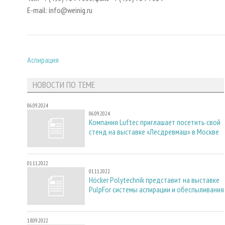
E-mail: info@weinig.ru
Аспирация
НОВОСТИ ПО ТЕМЕ
06.09.2024
06.09.2024
Компания Luftec приглашает посетить свой
стенд на выставке «Лесдревмаш» в Москве
01.11.2022
01.11.2022
Höcker Polytechnik представит на выставке
PulpFor системы аспирации и обеспыливания
18.09.2022