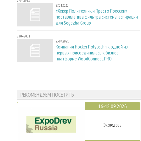
27.04.2022
27.04.2022
«Хекер Политехник и Престо Прессен»
поставила два фильтра системы аспирации
для Segezha Group
23.04.2021
23.04.2021
Компания Höcker Polytechnik одной из
первых присоединилась к бизнес-
платформе WoodConnect.PRO
РЕКОМЕНДУЕМ ПОСЕТИТЬ
16-18.09.2026
Эксподрев