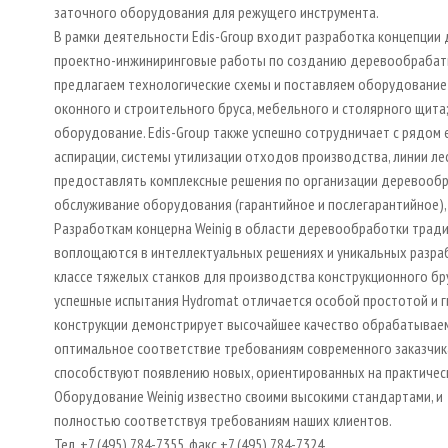
заточного оборудования для режущего инструмента.
В рамки деятельности Edis-Group входит разработка концепци
проектно-инжиниринговые работы по созданию деревообрабатыв
предлагаем технологические схемы и поставляем оборудование 
оконного и строительного бруса, мебельного и столярного щита;
оборудование. Edis-Group также успешно сотрудничает с рядом
аспирации, системы утилизации отходов производства, линии ле
предоставлять комплексные решения по организации деревообр
обслуживание оборудования (гарантийное и послегарантийное),
Разработкам концерна Weinig в области деревообработки тради
воплощаются в интеллектуальных решениях и уникальных разработ
классе тяжелых станков для производства конструкционного бру
успешные испытания Hydromat отличается особой простотой и 
конструкции демонстрирует высочайшее качество обрабатываем
оптимальное соответствие требованиям современного заказчика
способствуют появлению новых, ориентированных на практичес
Оборудование Weinig известно своими высокими стандартами, и 
полностью соответствуя требованиям наших клиентов.
Тел. +7 (495) 784-7355, факс +7 (495) 784-7324