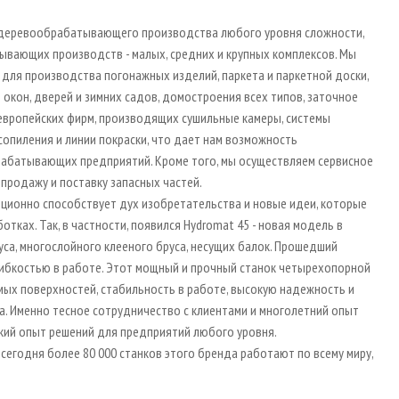
и деревообрабатывающего производства любого уровня сложности,
ающих производств - малых, средних и крупных комплексов. Мы
для производства погонажных изделий, паркета и паркетной доски,
 окон, дверей и зимних садов, домостроения всех типов, заточное
 европейских фирм, производящих сушильные камеры, системы
сопиления и линии покраски, что дает нам возможность
абатывающих предприятий. Кроме того, мы осуществляем сервисное
 продажу и поставку запасных частей.
ционно способствует дух изобретательства и новые идеи, которые
ках. Так, в частности, появился Hydromat 45 - новая модель в
са, многослойного клееного бруса, несущих балок. Прошедший
гибкостью в работе. Этот мощный и прочный станок четырехопорной
ых поверхностей, стабильность в работе, высокую надежность и
. Именно тесное сотрудничество с клиентами и многолетний опыт
кий опыт решений для предприятий любого уровня.
сегодня более 80 000 станков этого бренда работают по всему миру,