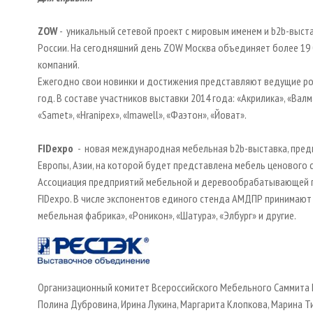
ZOW
- уникальный сетевой проект с мировым именем и b2b-выст
России. На сегодняшний день ZOW Москва объединяет более 19 
компаний.
Ежегодно свои новинки и достижения представляют ведущие р
год. В составе участников выставки 2014 года: «Акрилика», «Валмак
«Samet», «Hranipex», «Imawell», «Фаэтон», «Йоват».
FIDexpo
- новая международная мебельная b2b-выставка, предн
Европы, Азии, на которой будет представлена мебель ценового с
Ассоциация предприятий мебельной и деревообрабатывающей п
FIDexpo. В числе экспонентов единого стенда АМДПР принимают 
мебельная фабрика», «Роникон», «Шатура», «Элбург» и другие.
Организационный комитет Всероссийского Мебельного Саммита 
Полина Дубровина, Ирина Лукина, Маргарита Клопкова, Марина 