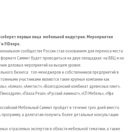
т соберет первые лица мебельной индустрии. Мероприятие
 и
FIDexpo.
сиональном сообществе России стал основанием для переноса места
 формате Саммит будет проводиться на двух площадках: на ВВЦ и на
ния деловых мероприятий на высшем уровне.
льного бизнеса: топ-менеджеров и собственников предприятий в
тоянными участниками являются такие крупные компании как
иль», «Алмаз», «Аметист», «Волгодонский комбинат древесных плит»,
Пинскдрев», «Плаза Реал», «Русский ламинат», «СП Мебель», «Уфа
оссийский Мебельный Саммит пройдет в течение трех дней вместо
ь программу, а делегатам получить более детальные консультации
анных отраслевых экспертов в области мебельной тематики, а также