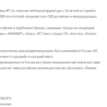
авка №1 по тематике мебельной фурнитуры с 10-летней историей в
000 посетителей-специалистов и 300 российских и международных
оссийские и зарубежные бренды, задающие тренды на следующий
с», «MAKMART», «Grass», «ПГ Союз», «Сидак-СП», «Слотекс», «Duslar»,
азначенная для расширения рынков сбыта компаний из России, СНГ,
егмента «средний» и «средний плюс».
ромышленности России выступила генеральным партнером выставки
участие такие российские производители как «Дятьково», «Первая
FIDEXPO:
Тихонова