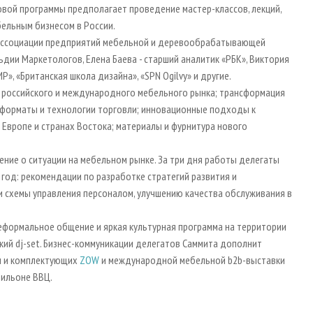
вой программы предполагает проведение мастер-классов, лекций,
бельным бизнесом в России.
 Ассоциации предприятий мебельной и деревообрабатывающей
ьдии Маркетологов, Елена Баева - старший аналитик «РБК», Виктория
», «Британская школа дизайна», «SPN Ogilvy» и другие.
я российского и международного мебельного рынка; трансформация
форматы и технологии торговли; инновационные подходы к
 Европе и странах Востока; материалы и фурнитура нового
ние о ситуации на мебельном рынке. За три дня работы делегаты
год: рекомендации по разработке стратегий развития и
и схемы управления персоналом, улучшению качества обслуживания в
еформальное общение и яркая культурная программа на территории
кий dj-set. Бизнес-коммуникации делегатов Саммита дополнит
ы и комплектующих
ZOW
и международной мебельной b2b-выставки
павильоне ВВЦ.