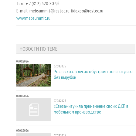
Тел.: + 7 (812) 320-80-96
E-mail: mebsummit@restec.ru, fidexpo@restec.ru
www.mebsummit.ru
НОВОСТИ ПО ТЕМЕ
07.08.2026
07.08.2026
Рослесхоз: в лесах обустроят зоны отдыха
без вырубки
07.08.2026
07.08.2026
«Свеза» изучила применение своих ДСП в
мебельном производстве
07.08.2026
07.08.2026