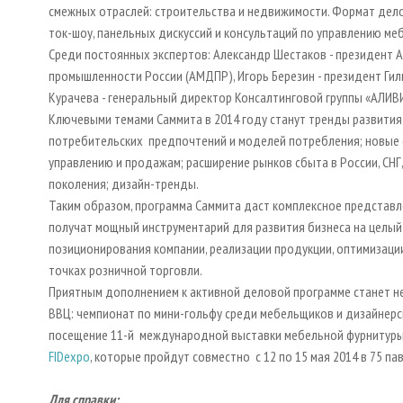
смежных отраслей: строительства и недвижимости. Формат дело
ток-шоу, панельных дискуссий и консультаций по управлению ме
Среди постоянных экспертов: Александр Шестаков - президент
промышленности России (АМДПР), Игорь Березин - президент Гил
Курачева - генеральный директор Консалтинговой группы «АЛИВИР
Ключевыми темами Саммита в 2014 году станут тренды развити
потребительских предпочтений и моделей потребления; новые 
управлению и продажам; расширение рынков сбыта в России, СНГ,
поколения; дизайн-тренды.
Таким образом, программа Саммита даст комплексное представле
получат мощный инструментарий для развития бизнеса на целый 
позиционирования компании, реализации продукции, оптимизаци
точках розничной торговли.
Приятным дополнением к активной деловой программе станет н
ВВЦ: чемпионат по мини-гольфу среди мебельщиков и дизайнерс
посещение 11-й международной выставки мебельной фурнитур
FIDexpo
, которые пройдут совместно с 12 по 15 мая 2014 в 75 
Для справки
: