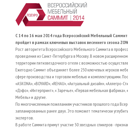
С 14 по 16 мая 2014 года Всероссийский Мебельный Самми
пройдет в рамках ключевых выставок весеннего сезона
ZOW
Рост авторитета Всероссийского Мебельного Саммита в профес
проведения из Санкт-Петербурга в Москву. В новом расширенном
территории пятизвездочного отеля с возможностью осуществле
Ежегодно Саммит объединяет более 250 ключевых игроков мебе
сфере производства и торговли мебелью и комплектующими. Пос
«ASKONA», «BOYARD», «REHAU», «Актуальный дизайн», «Аллегро-Ст
«Дэфо», «Интерпринт», « Заречье», «Первая мебельная фабрика», «
Мебель» и другие.
По многочисленным пожеланиям участников прошлого года Всер
запланированных ранее двух. Это поможет тематически углубит
экспертов.
В работе Саммита примут участие 50 звездных спикеров - призн