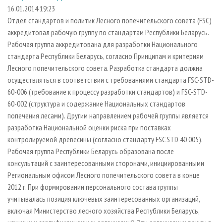
СУШКА ДРЕВЕСИНЫ
ПЕРСОНЫ
КОНТАКТЫ
РЕКЛАМА
16.01.2014 19:23
Отдел стандартов и политик Лесного попечительского совета (FSC)
ПРОИЗВОДСТВО ДРЕВЕСНЫХ ПЛИТ
МОБИЛЬНЫЕ ВЫСТАВКИ
РЕКЛАМА НА САЙТЕ
аккредитовал рабочую группу по стандартам Республики Беларусь.
ДЕРЕВЯННОЕ ДОМОСТРОЕНИЕ
ОФИЦИАЛЬНЫЕ ДЕЛЕГАЦИИ
Рабочая группа аккредитована для разработки Национального
ПРОИЗВОДСТВО МЕБЕЛИ
стандарта Республики Беларусь, согласно Принципам и критериям
ПРИОРИТЕТНЫЕ ИНВЕСТПРОЕКТЫ
Лесного попечительского совета. Разработка стандарта должна
БИОЭНЕРГЕТИКА
RUSSIAN FORESTRY REVIEW
осуществляться в соответствии с требованиями стандарта FSC-STD-
ЦБП
ГАЗЕТА ЛЕСПРОМФОРУМ
60-006 (требование к процессу разработки стандартов) и FSC-STD-
60-002 (структура и содержание Национальных стандартов
ИНСТРУМЕНТ И МАТЕРИАЛЫ
БИБЛИОТЕКА СПЕЦИАЛИСТА
попечения лесами). Другим направлением рабочей группы является
разработка Национальной оценки риска при поставках
контролируемой древесины (согласно стандарту FSC STD 40 005).
Рабочая группа Республики Беларусь образована после
консультаций с заинтересованными сторонами, инициированными
Региональным офисом Лесного попечительского совета в конце
2012 г. При формировании персонального состава группы
учитывалась позиция ключевых заинтересованных организаций,
включая Министерство лесного хозяйства Республики Беларусь,