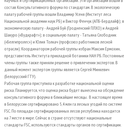
научных и сертификационных организаций. Эти организации вошли в
состав Консультативного форума по стандартам. В экологическую
палату рабочей группы вошли Владимир Усеня (Институт леса
Национальной академии наук РБ) и Виктор Фенчук (АПБ-Бердлайф); в
экономическую палату - Андрей Буй (Гродненский ПЛХО) и Андрей
Шакуро («Вудкрафт»); в социальную палату - Татьяна Слободник
(«Белгипролес») и Юлия Толкач (профсоюз работников лесной
отрасли). Координатором рабочей группы избран Максим Ермохин,
представитель Института прикладной ботаники НАН РБ. Постоянные
члены группы также приняли решение о привлечении экспертов. В
данный момент экспертом группы является Сергей Минкевич
(Белорусский ГТУ).
Рабочая группа приступила к разработке национальной оценки
риска. Планируется, что оценка риска будет вынесена на обсуждение
консультативного форума в ближайшие месяцы. В настоящее время
в Белоруссии сертифицировано 5,4 млн га лесных угодий по системе
FSC. По площади сертифицированных лесов республика находится
на 7 месте в мире. Сейчас в стране отсутствуют национальные
стандарты FSC, используются стандарты органов по сертификации.