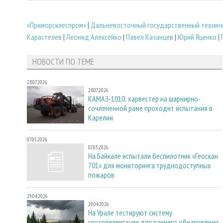
«Приморсклеспром»
|
Дальневосточный государственный техниче
Карастелев
|
Леонид Алексейко
|
Павел Казанцев
|
Юрий Яценко
|
НОВОСТИ ПО ТЕМЕ
28.07.2026
28.07.2026
КАМАЗ-1010: харвестер на шарнирно-
сочлененной раме проходит испытания в
Карелии
07.05.2026
07.05.2026
На Байкале испытали беспилотник «Геоскан
701» для мониторинга труднодоступных
пожаров
29.04.2026
29.04.2026
На Урале тестируют систему
грозопеленгации для раннего обнаружения