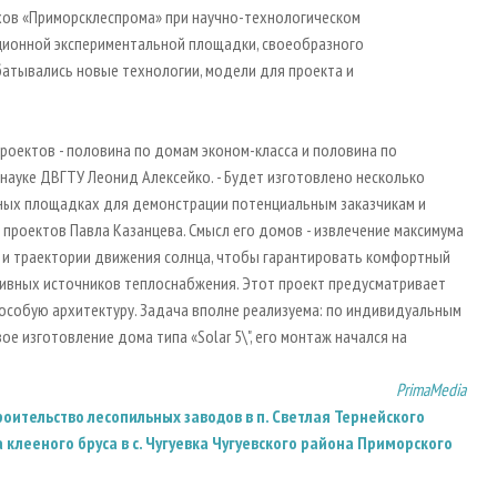
ехов «Приморсклеспрома» при научно-технологическом
ционной экспериментальной площадки, своеобразного
батывались новые технологии, модели для проекта и
роектов - половина по домам эконом-класса и половина по
науке ДВГТУ Леонид Алексейко. - Будет изготовлено несколько
ьных площадках для демонстрации потенциальным заказчикам и
проектов Павла Казанцева. Смысл его домов - извлечение максимума
и и траектории движения солнца, чтобы гарантировать комфортный
тивных источников теплоснабжения. Этот проект предусматривает
особую архитектуру. Задача вполне реализуема: по индивидуальным
ое изготовление дома типа «Solar 5\", его монтаж начался на
PrimaMedia
ительство лесопильных заводов в п. Светлая Тернейского
а клееного бруса в с. Чугуевка Чугуевского района Приморского