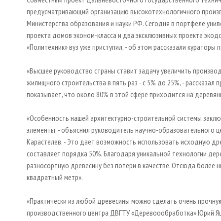
предусматривающий организацию высокотехнологичного произв
Министерства образования и науки РФ. Сегодня в портфеле уни
проекта домов эконом-класса и два эксклюзивных проекта экодом
«Политехник» вуз уже приступил, - об этом рассказали кураторы
«Высшее руководство страны ставит задачу увеличить произво
жилищного строительства в пять раз - с 5% до 25%, - рассказал 
показывает, что около 80% в этой сфере приходится на деревян
«Особенность нашей архитектурно-строительной системы заключа
элементы, - объяснил руководитель научно-образовательного 
Карастелев. - Это дает возможность использовать исходную дре
составляет порядка 50%. Благодаря уникальной технологии де
разносортную древесину без потери в качестве. Отсюда более н
квадратный метр».
«Практически из любой древесины можно сделать очень прочную
производственного центра ДВГТУ «Деревоообработка» Юрий Яц