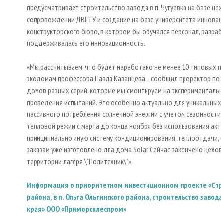
предусматривает строительство завода в п. Чугуевка на базе ц
сопровождении ДВГТУ и создание на базе университета иннова
конструкторского бюро, в котором бы обучался персонал, разра
поддерживалась его инновационность.
«Мы рассчитываем, что будет наработано не менее 10 типовых п
экодомам профессора Павла Казанцева, - сообщил проректор по 
домов разных серий, которые мы смонтируем на экспериментал
проведения испытаний. Это особенно актуально для уникальных 
пассивного потребления солнечной энергии с учетом сезонност
тепловой режим с марта до конца ноября без использования ак
принципиально иную систему кондиционирования, теплоотдачи, 
заказам уже изготовлено два дома Solar. Сейчас закончено цехов
территории лагеря \"Политехник\"».
Информация о приоритетном инвестиционном проекте «Cтро
района, в п. Ольга Ольгинского района, строительство завод
края» ООО «Приморсклеспром»