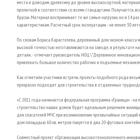
места и доводим древесину до уровня высокосортной, материа
пропиткой в соответствии со всеми стандартами. Получается, вс
бруски. Материал воспринимает те же самые нагрузки, но в 14 ра
характеристикам. Расчетный срок эксплуатации - не менее 30 лет»
По словам Бориса Карастелева, деревянный дом эконом-класса м
высокой точностью изготавливаются на заводе, в результате н
детали, - отмечает руководитель НОЦ \"Деревянное инновацион
привлекать большое количество рабочих и подъемные механизм
Как отметили участники встречи, проекты подобного рода весьм
прекрасно подходят для строительства в отдаленных труднодо
«С 2011 года начинается федеральная программа «Граница» - на 
строительство наших домов будет идеальным решением жилищно
для спасателей МЧС при возникновении чрезвычайных ситуаций 
дом площадью 60 кв. метров пакуется в два 20-футовых контейн
Совместный проект «Организация высокотехнологичного иннова