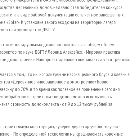
одства деревянных домов, недавно стал победителем конкурса
верситета в виде рабочей документации есть четыре завершенных
а «Solar». К установке такого экодома на территории лагеря
 проекта и руководство ДВГТУ.
дство индивидуальных домов эконом-класса в общем объеме
проректор по науке ДВГТУ Леонид Алексейко. - Мировая практика
ное домостроение. Наш проект идеально вписывается в эти тренды».
ется в том, что мы используем не массив цельного бруса, а клееные
центра «Деревянное инновационное домостроение» Борис
весину до 70%, в то время как полезное ее применение сегодня
ревообработки в строительстве домов можно использовать
изкая стоимость домокомлекта - от 9 до 12 тысяч рублей за
 строительную конструкцию, - уверен директор учебно-научно-
енко. - По определенной технологии мы сращиваем стыковочные