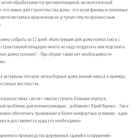
л затем обрабатывается противопожарной, антисептической
е, что нужно для строительства дома - это куски фанеры и склеенные
з легче металла и практически не уступает ему по прочностным
.
ожно собрать за 12 дней: «Конструкции для дома полностью и с
а строительной площадке ничего не надо подрезать или подгонять
ное домостроение\". - При сборке также нет необходимости
ы».
а актуальны сегодня: легкосборные дома эконом-класса, к примеру,
ступных местностях.
погранзаставах, где нет смысла строить большие корпуса,
й проблемы для военнослужащих, - добавляет Юрий Яценко. - Так и
можно обеспечить проживание в более комфортных условиях - один
ера и доставляется, куда это необходимо».
ционного производства деревянных зданий и сооружений»