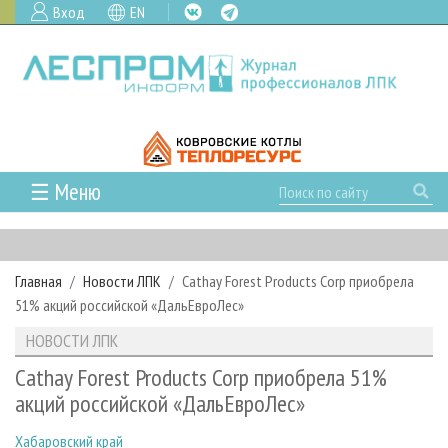
Вход
EN
☰ Меню
ГЛАВНАЯ
РУБРИКИ И ТЕМЫ
Главная
Новости ЛПК
Cathay Forest Products Corp приобрела
РУБРИКИ ЖУРНАЛА
НОВОСТИ
51% акций российской «ДальЕвроЛес»
ЛЕСНОЕ ХОЗЯЙСТВО
КАЛЕНДАРЬ СОБЫТИЙ
ПРОЕКТЫ ЛПИ
НОВОСТИ ЛПК
ЛЕСОЗАГОТОВКА
НОВОСТИ ЛПК
АНАЛИТИКА
АРХИВ
Cathay Forest Products Corp приобрела 51%
ЛЕСОПИЛЕНИЕ
НОВОСТИ ЖУРНАЛА
ПРЕДПРИЯТИЯ ЛПК
АРХИВ ЖУРНАЛОВ
акций российской «ДальЕвроЛес»
О ЖУРНАЛЕ
ДЕРЕВООБРАБОТКА
НОВОСТИ КОМПАНИЙ
ЛЕСНЫЕ РЕГИОНЫ РОССИИ
СТАТЬИ
ПОДПИСКА
РЕКЛАМОДАТЕЛЯМ
Хабаровский край