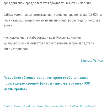
предприятием, предполагается продавать в Китай и Японию.
Cathay Forest - лесопромышленная компания, управляющая 18 000 га
леса и высокопродуктивных плантаций быстрорастущего тополя в
Китае.
Расположенная в Хабаровском крае России компания
«ДальЕвроЛес» занимается лесозаготовками и производством
пиломатериалов.
Lesprom Network
Подробнее об инвестиционном проекте «Организация
производство клееной фанеры и пиломатериалов» ООО
«ДальЕвроЛес»
Cathay Forest Products Corp
|
Finmasheri Co. Ltd
|
«ДальЕвроЛес»
|