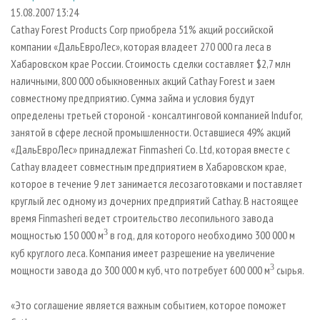
СУШКА ДРЕВЕСИНЫ
ПЕРСОНЫ
КОНТАКТЫ
РЕКЛАМА
15.08.2007 13:24
Cathay Forest Products Corp приобрела 51% акций российской
ПРОИЗВОДСТВО ДРЕВЕСНЫХ ПЛИТ
МОБИЛЬНЫЕ ВЫСТАВКИ
РЕКЛАМА НА САЙТЕ
компании «ДальЕвроЛес», которая владеет 270 000 га леса в
ДЕРЕВЯННОЕ ДОМОСТРОЕНИЕ
ОФИЦИАЛЬНЫЕ ДЕЛЕГАЦИИ
Хабаровском крае России. Стоимость сделки составляет $2,7 млн
ПРОИЗВОДСТВО МЕБЕЛИ
наличными, 800 000 обыкновенных акций Cathay Forest и заем
ПРИОРИТЕТНЫЕ ИНВЕСТПРОЕКТЫ
совместному предприятию. Сумма займа и условия будут
БИОЭНЕРГЕТИКА
RUSSIAN FORESTRY REVIEW
определены третьей стороной - консалтинговой компанией Indufor,
ЦБП
ГАЗЕТА ЛЕСПРОМФОРУМ
занятой в сфере лесной промышленности. Оставшиеся 49% акций
«ДальЕвроЛес» принадлежат Finmasheri Co. Ltd, которая вместе с
ИНСТРУМЕНТ И МАТЕРИАЛЫ
БИБЛИОТЕКА СПЕЦИАЛИСТА
Cathay владеет совместным предприятием в Хабаровском крае,
которое в течение 9 лет занимается лесозаготовками и поставляет
круглый лес одному из дочерних предприятий Cathay. В настоящее
время Finmasheri ведет строительство лесопильного завода
3
мощностью 150 000 м
в год, для которого необходимо 300 000 м
куб круглого леса. Компания имеет разрешение на увеличение
3
мощности завода до 300 000 м куб, что потребует 600 000 м
сырья.
«Это соглашение является важным событием, которое поможет