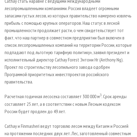
Cathay стать наравне с ведущими международными
лесопромышленными компаниями. Россия владеет огромными
запасами густых лесов, из которых правительство намерено извлечь
прибыль с помощью крупных операторов. Наш статус в лесной
промышленности продолжает расти, о чем свидетельствует тот
факт, что наш партнер в совместном предприятии был включен в
список лесопромышленных компаний на территории России, которые
подпадают под льготную тарифную политику», заявил президент и
исполнительный директор Cathay Forest Энтони Нг (Anthony Ng).
Проект по строительству лесопильного завода одобрен
Программой приоритетных инвестпроектов российского
правительства.
3
Расчетная годичная лесосека составляет 300 000 м
. Срок аренды
составляет 25 лет, а в соответствии с новым Лесным кодексом
России будет продлен до 49 лет.
Cathay и Finmasheri ведут торговлю лесом между Китаем и Россией
на протяжении последних двух лет. Лес, заготовленный совместным