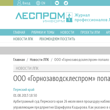
Вход
EN
ГЛАВНАЯ
РУБРИКИ И ТЕМЫ
НОВОСТИ
ПРОЕКТЫ ЛПИ
АР
НОВОСТИ ЛПК
РЕКОМЕНДУЕМ ПОСЕТИТЬ
Главная
Новости ЛПК
ООО «Горнозаводсклеспром» попало
НОВОСТИ ЛПК
ООО «Горнозаводсклеспром» поп
Пермский край
01.08.2013 18:50
Арбитражный суд Пермского края 26 июля ввел процедуру набл
управляющим предприятия Шарифулла Кадырова. Как указано в о