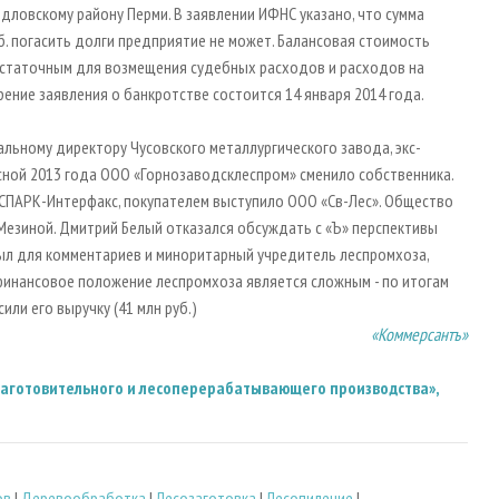
дловскому району Перми. В заявлении ИФНС указано, что сумма
. погасить долги предприятие не может. Балансовая стоимость
 достаточным для возмещения судебных расходов и расходов на
ние заявления о банкротстве состоится 14 января 2014 года.
ьному директору Чусовского металлургического завода, экс-
сной 2013 года ООО «Горнозаводсклеспром» сменило собственника.
 СПАРК-Интерфакс, покупателем выступило ООО «Св-Лес». Общество
езиной. Дмитрий Белый отказался обсуждать с «Ъ» перспективы
ыл для комментариев и миноритарный учредитель леспромхоза,
финансовое положение леспромхоза является сложным - по итогам
или его выручку (41 млн руб.)
«Коммерсантъ»
аготовительного и лесоперерабатывающего производства»,
ов
|
Деревообработка
|
Лесозаготовка
|
Лесопиление
|