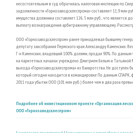
несостоятельным в суд обратилась налоговая инспекция по Свер
задолженности «Горнозаводсклеспрома» составляет 11,9 млн руб
имущества должника составляет 126, 5 млн руб., что является
выплату вознаграждения арбитражному управляющему. Рассмотре
ООО «Горнозаводсклеспром» ранее принадлежал бывшему генерал
депутату заксобрания Пермского края Александру Каменских. Ве
Г-н Каменских, владевший 100% долями, продал 90%. По данным
на паритетных началах учреждено Дмитрием Белым и Татьяной М
выхода «Горнозаводсклеспрома» из банкротства. Не доступен б
который сегодня находится в командировке По данным СПАРК, 
2011 года убытки ООО (101 млн руб.) более чем в два раза превыс
Подробнее об инвестиционном проекте «Организация лесоз
ООО «Горнозаводсклеспром»
Банкротство предприятий
|
Биoэнергетика и переработка отход