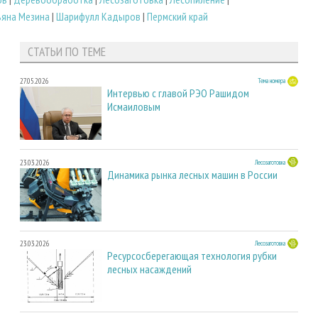
ьяна Мезина
|
Шарифулл Кадыров
|
Пермский край
СТАТЬИ ПО ТЕМЕ
27.05.2026
Тема номера
Интервью с главой РЭО Рашидом
Исмаиловым
23.03.2026
Лесозаготовка
Динамика рынка лесных машин в России
23.03.2026
Лесозаготовка
Ресурсосберегающая технология рубки
лесных насаждений