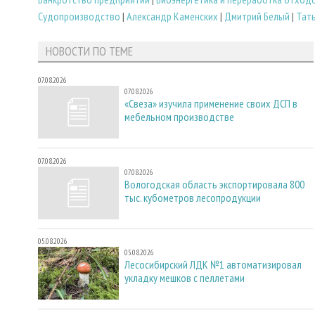
Судопроизводство
|
Александр Каменских
|
Дмитрий Белый
|
Тат
НОВОСТИ ПО ТЕМЕ
07.08.2026
07.08.2026
«Свеза» изучила применение своих ДСП в
мебельном производстве
07.08.2026
07.08.2026
Вологодская область экспортировала 800
тыс. кубометров лесопродукции
05.08.2026
05.08.2026
Лесосибирский ЛДК №1 автоматизировал
укладку мешков с пеллетами