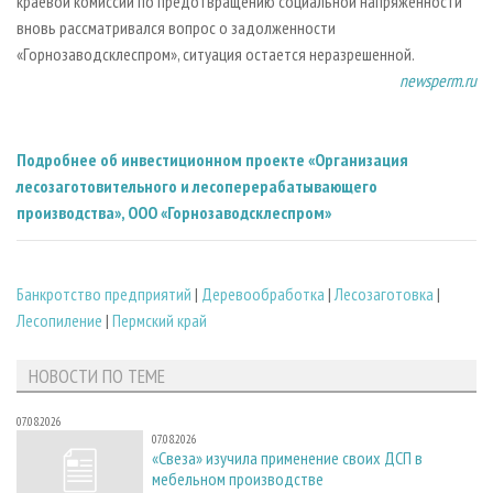
краевой комиссии по предотвращению социальной напряженности
вновь рассматривался вопрос о задолженности
«Горнозаводсклеспром», ситуация остается неразрешенной.
newsperm.ru
Подробнее об инвестиционном проекте «Организация
лесозаготовительного и лесоперерабатывающего
производства», ООО «Горнозаводсклеспром»
Банкротство предприятий
|
Деревообработка
|
Лесозаготовка
|
Лесопиление
|
Пермский край
НОВОСТИ ПО ТЕМЕ
07.08.2026
07.08.2026
«Свеза» изучила применение своих ДСП в
мебельном производстве