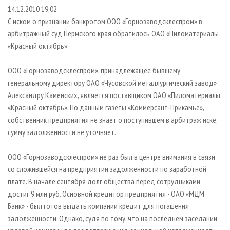
СУШКА ДРЕВЕСИНЫ
ПЕРСОНЫ
КОНТАКТЫ
РЕКЛАМА
14.12.2010 19:02
С иском о признании банкротом ООО «Горнозаводсклеспром» в
ПРОИЗВОДСТВО ДРЕВЕСНЫХ ПЛИТ
МОБИЛЬНЫЕ ВЫСТАВКИ
РЕКЛАМА НА САЙТЕ
арбитражный суд Пермского края обратилось ОАО «Пиломатериалы
ДЕРЕВЯННОЕ ДОМОСТРОЕНИЕ
ОФИЦИАЛЬНЫЕ ДЕЛЕГАЦИИ
«Красный октябрь».
ПРОИЗВОДСТВО МЕБЕЛИ
ПРИОРИТЕТНЫЕ ИНВЕСТПРОЕКТЫ
ООО «Горнозаводсклеспром», принадлежащее бывшему
БИОЭНЕРГЕТИКА
RUSSIAN FORESTRY REVIEW
генеральному директору ОАО «Чусовской металлургический завод»
ЦБП
ГАЗЕТА ЛЕСПРОМФОРУМ
Александру Каменских, является поставщиком ОАО «Пиломатериалы
«Красный октябрь». По данным газеты «Коммерсант-Прикамье»,
ИНСТРУМЕНТ И МАТЕРИАЛЫ
БИБЛИОТЕКА СПЕЦИАЛИСТА
собственник предприятия не знает о поступившем в арбитраж иске,
сумму задолженности не уточняет.
ООО «Горнозаводсклеспром» не раз был в центре внимания в связи
со сложившейся на предприятии задолженности по заработной
плате. В начале сентября долг общества перед сотрудниками
достиг 9 млн руб. Основной кредитор предприятия - ОАО «МДМ
Банк» - был готов выдать компании кредит для погашения
задолженности. Однако, судя по тому, что на последнем заседании