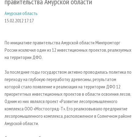
правительства Амурской области
СУШКА ДРЕВЕСИНЫ
ПЕРСОНЫ
КОНТАКТЫ
РЕКЛАМА
Амурская область
ПРОИЗВОДСТВО ДРЕВЕСНЫХ ПЛИТ
МОБИЛЬНЫЕ ВЫСТАВКИ
РЕКЛАМА НА САЙТЕ
15.02.2012 17:17
ДЕРЕВЯННОЕ ДОМОСТРОЕНИЕ
ОФИЦИАЛЬНЫЕ ДЕЛЕГАЦИИ
ПРОИЗВОДСТВО МЕБЕЛИ
ПРИОРИТЕТНЫЕ ИНВЕСТПРОЕКТЫ
По инициативе правительства Амурской области Минпромторг
БИОЭНЕРГЕТИКА
RUSSIAN FORESTRY REVIEW
России исключил один из 12 инвестиционных проектов, реализуемых
ЦБП
ГАЗЕТА ЛЕСПРОМФОРУМ
на территории ДФО.
ИНСТРУМЕНТ И МАТЕРИАЛЫ
БИБЛИОТЕКА СПЕЦИАЛИСТА
За последние годы государством активно проводилась политика по
переходу на глубокую переработку древесины, результатом
которой стало появление и реализация на территории ДФО 12
приоритетных инвестиционных проектов в области освоения лесов.
Одним из них являлся проект «Развитие лесопромышленного
комплекса ООО «Мостоотряд-Т». Его реализовывало предприятие
лесопромышленного комплекса, расположенное в Солнечном районе
Амурской области.