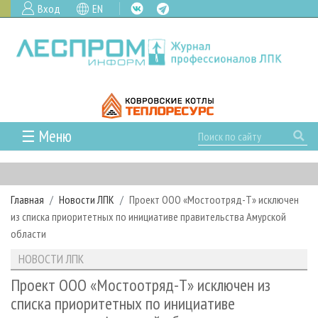
Вход
EN
☰ Меню
ГЛАВНАЯ
РУБРИКИ И ТЕМЫ
Главная
Новости ЛПК
Проект ООО «Мостоотряд-Т» исключен
РУБРИКИ ЖУРНАЛА
НОВОСТИ
из списка приоритетных по инициативе правительства Амурской
ЛЕСНОЕ ХОЗЯЙСТВО
КАЛЕНДАРЬ СОБЫТИЙ
области
ПРОЕКТЫ ЛПИ
ЛЕСОЗАГОТОВКА
НОВОСТИ ЛПК
АНАЛИТИКА
НОВОСТИ ЛПК
АРХИВ
ЛЕСОПИЛЕНИЕ
НОВОСТИ ЖУРНАЛА
ПРЕДПРИЯТИЯ ЛПК
АРХИВ ЖУРНАЛОВ
Проект ООО «Мостоотряд-Т» исключен из
О ЖУРНАЛЕ
списка приоритетных по инициативе
ДЕРЕВООБРАБОТКА
НОВОСТИ КОМПАНИЙ
ЛЕСНЫЕ РЕГИОНЫ РОССИИ
СТАТЬИ
ПОДПИСКА
РЕКЛАМОДАТЕЛЯМ