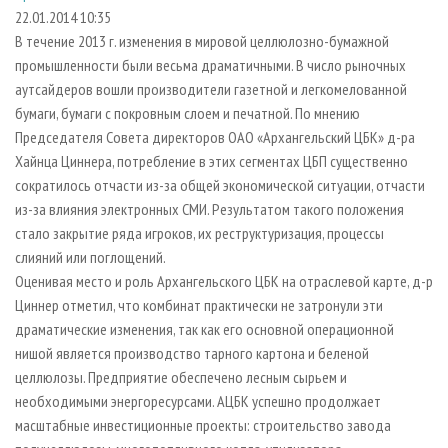
СУШКА ДРЕВЕСИНЫ
ПЕРСОНЫ
КОНТАКТЫ
РЕКЛАМА
22.01.2014 10:35
В течение 2013 г. изменения в мировой целлюлозно-бумажной
ПРОИЗВОДСТВО ДРЕВЕСНЫХ ПЛИТ
МОБИЛЬНЫЕ ВЫСТАВКИ
РЕКЛАМА НА САЙТЕ
промышленности были весьма драматичными. В число рыночных
ДЕРЕВЯННОЕ ДОМОСТРОЕНИЕ
ОФИЦИАЛЬНЫЕ ДЕЛЕГАЦИИ
аутсайдеров вошли производители газетной и легкомелованной
ПРОИЗВОДСТВО МЕБЕЛИ
бумаги, бумаги с покровным слоем и печатной. По мнению
ПРИОРИТЕТНЫЕ ИНВЕСТПРОЕКТЫ
Председателя Совета директоров ОАО «Архангельский ЦБК» д-ра
БИОЭНЕРГЕТИКА
RUSSIAN FORESTRY REVIEW
Хайнца Циннера, потребление в этих сегментах ЦБП существенно
ЦБП
ГАЗЕТА ЛЕСПРОМФОРУМ
сократилось отчасти из-за общей экономической ситуации, отчасти
из-за влияния электронных СМИ. Результатом такого положения
ИНСТРУМЕНТ И МАТЕРИАЛЫ
БИБЛИОТЕКА СПЕЦИАЛИСТА
стало закрытие ряда игроков, их реструктуризация, процессы
слияний или поглощений.
Оценивая место и роль Архангельского ЦБК на отраслевой карте, д-р
Циннер отметил, что комбинат практически не затронули эти
драматические изменения, так как его основной операционной
нишой является производство тарного картона и беленой
целлюлозы. Предприятие обеспечено лесным сырьем и
необходимыми энергоресурсами. АЦБК успешно продолжает
масштабные инвестиционные проекты: строительство завода