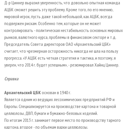
Д-р Циннер выразил уверенность, что довольно опытная команда
АЦБК сможет решить эту проблему. Кроме того, по его мнению,
мировой игрок, пусть даже такой небольшой, как АЦБК, всегда
подвержен рискам. Особенно тем, которые он не может
контролировать - политическая нестабильность основных мировых
рынков, валютного курса, проблемы в финансовом секторе и т.д.
Председатель Совета директоров ОАО «Архангельский ЦБК»
считает, что чрезмерная осторожность никогда не шла на пользу
прогресса. «У АЦБК есть четкая стратегия и тактика, и поэтому, я
уверен, что 2014 г. будет успешным», - резюмировал Хайнц Циннер.
Справка
Архангельский ЦБК
основан в 1940 г.
Является одним из ведущих лесохимических предприятий РФ и
Европы. Специализируется на производстве картона и товарной
целлюлозы, ДВП, бумаги и бумажно-беловых изделий.
По итогам 2013 г. занимает первое место по производству тарного
картона, второе - по объемам варки целлюлозы.