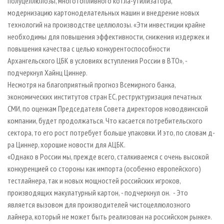
полуцеллюлозы, многотопливного котла-утилизатора,
модернизацию картоноделательных машин и внедрение новых
технологий на производстве целлюлозы. «Эти инвестиции крайне
необходимы для повышения эффективности, снижения издержек и
повышения качества с целью конкурентоспособности
Архангельского ЦБК в условиях вступления России в ВТО», -
подчеркнул Хайнц Циннер.
Несмотря на благоприятный прогноз Всемирного банка,
экономических институтов стран ЕС, реструктуризация печатных
СМИ, по оценкам Председателя Совета директоров новодвинской
компании, будет продолжаться. Что касается потребительского
сектора, то его рост потребует больше упаковки. И это, по словам д-
ра Циннер, хорошие новости для АЦБК.
«Однако в России мы, прежде всего, сталкиваемся с очень высокой
конкуренцией со стороны как импорта (особенно европейского)
тестлайнера, так и новых мощностей российских игроков,
производящих макулатурный картон, - подчеркнул он. - Это
является вызовом для производителей чистоцеллюлозного
лайнера, который не может быть реализован на российском рынке».