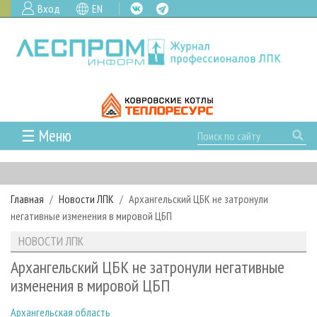
Вход
EN
☰ Меню
ГЛАВНАЯ
РУБРИКИ И ТЕМЫ
Главная
Новости ЛПК
Архангельский ЦБК не затронули
РУБРИКИ ЖУРНАЛА
НОВОСТИ
негативные изменения в мировой ЦБП
ЛЕСНОЕ ХОЗЯЙСТВО
КАЛЕНДАРЬ СОБЫТИЙ
ПРОЕКТЫ ЛПИ
НОВОСТИ ЛПК
ЛЕСОЗАГОТОВКА
НОВОСТИ ЛПК
АНАЛИТИКА
АРХИВ
Архангельский ЦБК не затронули негативные
ЛЕСОПИЛЕНИЕ
НОВОСТИ ЖУРНАЛА
ПРЕДПРИЯТИЯ ЛПК
АРХИВ ЖУРНАЛОВ
изменения в мировой ЦБП
О ЖУРНАЛЕ
ДЕРЕВООБРАБОТКА
НОВОСТИ КОМПАНИЙ
ЛЕСНЫЕ РЕГИОНЫ РОССИИ
СТАТЬИ
ПОДПИСКА
РЕКЛАМОДАТЕЛЯМ
Архангельская область