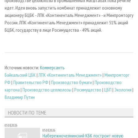
производстве целлюлозы в промышленных масштабах пока речи не
идет. Идея вновь запустить комбинат принадлежит основному
акционеру БЦБК - ЛПК «Континенталь Менеджмент» - и Минпромторгу
России. ЛПК «Континенталь Менеджмент» принадлежит 51% акций
БЦБК, государству в лице Росимущества - 49% акций.
Источник новости:
Коммерсантъ
Байкальский ЦБК
|
ЛПК «Континенталь Менеджмент»
|
Минпромторг
РФ
|
Правительство РФ
|
Производство бумаги
|
Производство
картона
|
Производство целлюлозы
|
Росимущество
|
ЦБП
|
Экология
|
Владимир Путин
НОВОСТИ ПО ТЕМЕ
05.08.2026
05.08.2026
Набережночелнинский КБК построит новую