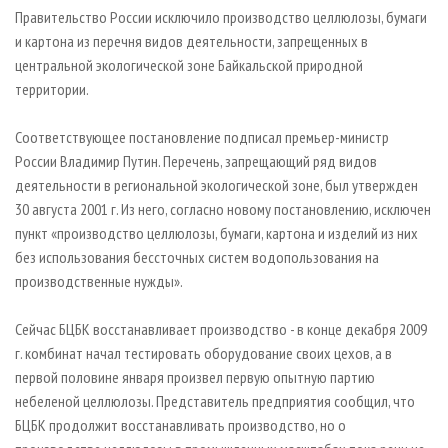
СУШКА ДРЕВЕСИНЫ
ПЕРСОНЫ
КОНТАКТЫ
РЕКЛАМА
Правительство России исключило производство целлюлозы, бумаги
и картона из перечня видов деятельности, запрещенных в
ПРОИЗВОДСТВО ДРЕВЕСНЫХ ПЛИТ
МОБИЛЬНЫЕ ВЫСТАВКИ
РЕКЛАМА НА САЙТЕ
центральной экологической зоне Байкальской природной
ДЕРЕВЯННОЕ ДОМОСТРОЕНИЕ
ОФИЦИАЛЬНЫЕ ДЕЛЕГАЦИИ
территории.
ПРОИЗВОДСТВО МЕБЕЛИ
ПРИОРИТЕТНЫЕ ИНВЕСТПРОЕКТЫ
Соответствующее постановление подписал премьер-министр
БИОЭНЕРГЕТИКА
RUSSIAN FORESTRY REVIEW
России Владимир Путин. Перечень, запрещающий ряд видов
ЦБП
ГАЗЕТА ЛЕСПРОМФОРУМ
деятельности в региональной экологической зоне, был утвержден
30 августа 2001 г. Из него, согласно новому постановлению, исключен
ИНСТРУМЕНТ И МАТЕРИАЛЫ
БИБЛИОТЕКА СПЕЦИАЛИСТА
пункт «производство целлюлозы, бумаги, картона и изделий из них
без использования бессточных систем водопользования на
производственные нужды».
Сейчас БЦБК восстанавливает производство - в конце декабря 2009
г. комбинат начал тестировать оборудование своих цехов, а в
первой половине января произвел первую опытную партию
небеленой целлюлозы. Представитель предприятия сообщил, что
БЦБК продолжит восстанавливать производство, но о