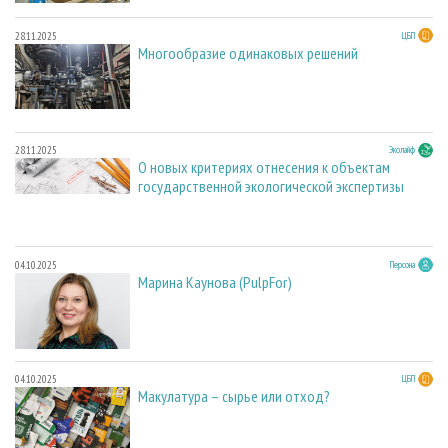
28.11.2025
ЦБП
Многообразие одинаковых решений
28.11.2025
Эколайф
О новых критериях отнесения к объектам
государственной экологической экспертизы
04.10.2025
Персона
Марина Каунова (PulpFor)
04.10.2025
ЦБП
Макулатура – сырье или отход?