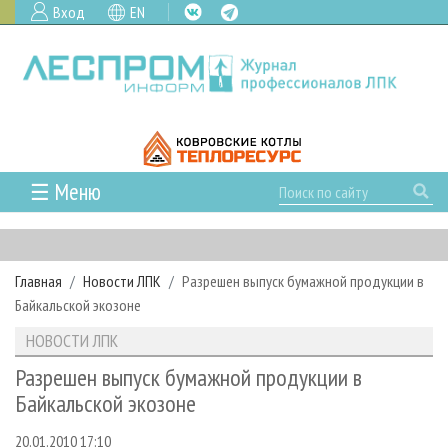
Вход
EN
☰ Меню
ГЛАВНАЯ
РУБРИКИ И ТЕМЫ
Главная
Новости ЛПК
Разрешен выпуск бумажной продукции в
РУБРИКИ ЖУРНАЛА
НОВОСТИ
Байкальской экозоне
ЛЕСНОЕ ХОЗЯЙСТВО
КАЛЕНДАРЬ СОБЫТИЙ
ПРОЕКТЫ ЛПИ
НОВОСТИ ЛПК
ЛЕСОЗАГОТОВКА
НОВОСТИ ЛПК
АНАЛИТИКА
АРХИВ
Разрешен выпуск бумажной продукции в
ЛЕСОПИЛЕНИЕ
НОВОСТИ ЖУРНАЛА
ПРЕДПРИЯТИЯ ЛПК
АРХИВ ЖУРНАЛОВ
Байкальской экозоне
О ЖУРНАЛЕ
ДЕРЕВООБРАБОТКА
НОВОСТИ КОМПАНИЙ
ЛЕСНЫЕ РЕГИОНЫ РОССИИ
СТАТЬИ
ПОДПИСКА
РЕКЛАМОДАТЕЛЯМ
20.01.2010 17:10