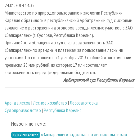
СУШКА ДРЕВЕСИНЫ
ПЕРСОНЫ
КОНТАКТЫ
РЕКЛАМА
24.01.2014 14:35
Министерство по природопользованию и экологии Республики
ПРОИЗВОДСТВО ДРЕВЕСНЫХ ПЛИТ
МОБИЛЬНЫЕ ВЫСТАВКИ
РЕКЛАМА НА САЙТЕ
Карелия обратилось в республиканский Арбитражный суд с исковым
ДЕРЕВЯННОЕ ДОМОСТРОЕНИЕ
ОФИЦИАЛЬНЫЕ ДЕЛЕГАЦИИ
заявление о расторжении договоров аренды лесных участков с ЗАО
ПРОИЗВОДСТВО МЕБЕЛИ
«Запкареллес» (г. Суоярви, Республика Карелия).
ПРИОРИТЕТНЫЕ ИНВЕСТПРОЕКТЫ
Причиной для обращения в суд стала задолженность ЗАО
БИОЭНЕРГЕТИКА
RUSSIAN FORESTRY REVIEW
«Запкареллес» по арендным платежам за пользование лесными
ЦБП
ГАЗЕТА ЛЕСПРОМФОРУМ
участками. По состоянию на 1 декабря 2013 г. общий долг компании
превысил 28 млн рублей, из которых 17 млн составляет
ИНСТРУМЕНТ И МАТЕРИАЛЫ
БИБЛИОТЕКА СПЕЦИАЛИСТА
задолженность перед федеральным бюджетом.
Арбитражный суд
Республики Карелия
Аренда лесов
|
Лесное хозяйство
|
Лесозаготовка
|
Судопроизводство
|
Республика Карелия
Новости по теме:
«Запкареллес» задолжал по лесным платежам
19.03.2014 10:33