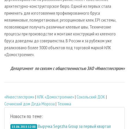
архитектурно-конструкторское бюро. Одной из первых стала
применять для изготовления профилированного бруса
меламиновые, полиуретановые, резорциновые клеи, EPI системы,
позволяющие получать различные клеевые швы. Технические
процессы при производстве и монтаже конструкций из клееного
бруса доведены до совершенства. В России и за рубежом уже
реализовано более 3000 объектов под торговой маркой НЛК
«Домостроение».
Департамент
по связям с общественностью
ЗАО «Инвестлеспром»
«Инвестлеспром»
|
НЛК «Домостроение»
|
Сокольский ДОК
|
Сочинский дом Деда Мороза
|
Техника
Новости по теме:
Выручка Segezha Group за первый квартал
15.06.2015 12:00