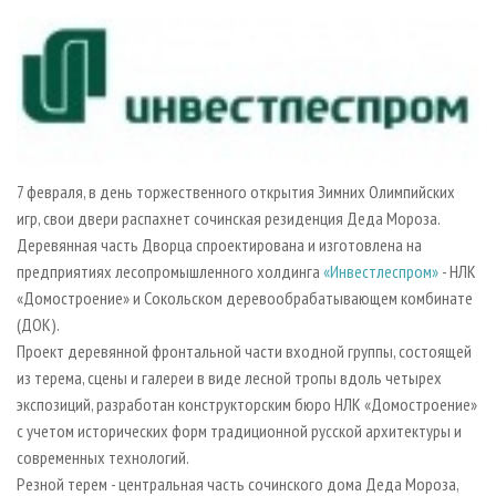
СУШКА ДРЕВЕСИНЫ
ПЕРСОНЫ
КОНТАКТЫ
РЕКЛАМА
ПРОИЗВОДСТВО ДРЕВЕСНЫХ ПЛИТ
МОБИЛЬНЫЕ ВЫСТАВКИ
РЕКЛАМА НА САЙТЕ
ДЕРЕВЯННОЕ ДОМОСТРОЕНИЕ
ОФИЦИАЛЬНЫЕ ДЕЛЕГАЦИИ
ПРОИЗВОДСТВО МЕБЕЛИ
ПРИОРИТЕТНЫЕ ИНВЕСТПРОЕКТЫ
БИОЭНЕРГЕТИКА
RUSSIAN FORESTRY REVIEW
7 февраля, в день торжественного открытия Зимних Олимпийских
ЦБП
ГАЗЕТА ЛЕСПРОМФОРУМ
игр, свои двери распахнет сочинская резиденция Деда Мороза.
ИНСТРУМЕНТ И МАТЕРИАЛЫ
БИБЛИОТЕКА СПЕЦИАЛИСТА
Деревянная часть Дворца спроектирована и изготовлена на
предприятиях лесопромышленного холдинга
«Инвестлеспром»
- НЛК
«Домостроение» и Сокольском деревообрабатывающем комбинате
(ДОК).
Проект деревянной фронтальной части входной группы, состоящей
из терема, сцены и галереи в виде лесной тропы вдоль четырех
экспозиций, разработан конструкторским бюро НЛК «Домостроение»
с учетом исторических форм традиционной русской архитектуры и
современных технологий.
Резной терем - центральная часть сочинского дома Деда Мороза,