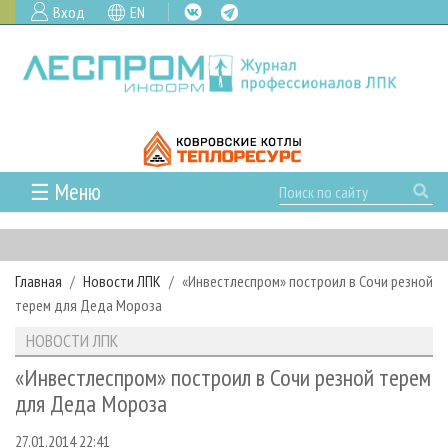
Вход
EN
☰ Меню
ГЛАВНАЯ
РУБРИКИ И ТЕМЫ
Главная
Новости ЛПК
«Инвестлеспром» построил в Сочи резной
РУБРИКИ ЖУРНАЛА
НОВОСТИ
терем для Деда Мороза
ЛЕСНОЕ ХОЗЯЙСТВО
КАЛЕНДАРЬ СОБЫТИЙ
ПРОЕКТЫ ЛПИ
НОВОСТИ ЛПК
ЛЕСОЗАГОТОВКА
НОВОСТИ ЛПК
АНАЛИТИКА
АРХИВ
«Инвестлеспром» построил в Сочи резной терем
ЛЕСОПИЛЕНИЕ
НОВОСТИ ЖУРНАЛА
ПРЕДПРИЯТИЯ ЛПК
АРХИВ ЖУРНАЛОВ
для Деда Мороза
О ЖУРНАЛЕ
ДЕРЕВООБРАБОТКА
НОВОСТИ КОМПАНИЙ
ЛЕСНЫЕ РЕГИОНЫ РОССИИ
СТАТЬИ
ПОДПИСКА
РЕКЛАМОДАТЕЛЯМ
27.01.2014 22:41