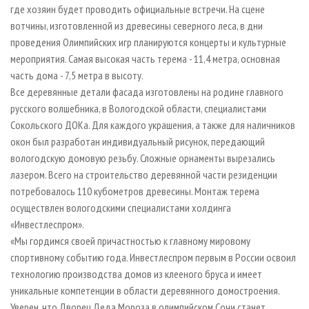
где хозяин будет проводить официальные встречи. На сцене
вотчины, изготовленной из древесины северного леса, в дни
проведения Олимпийских игр планируются концерты и культурные
мероприятия. Самая высокая часть терема - 11,4 метра, основная
часть дома - 7,5 метра в высоту.
Все деревянные детали фасада изготовлены на родине главного
русского волшебника, в Вологодской области, специалистами
Сокольского ДОКа. Для каждого украшения, а также для наличников
окон был разработан индивидуальный рисунок, передающий
вологодскую домовую резьбу. Сложные орнаменты вырезались
лазером. Всего на строительство деревянной части резиденции
потребовалось 110 кубометров древесины. Монтаж терема
осуществлен вологодскими специалистами холдинга
«Инвестлеспром».
«Мы гордимся своей причастностью к главному мировому
спортивному событию года. Инвестлеспром первым в России освоил
технологию производства домов из клееного бруса и имеет
уникальные компетенции в области деревянного домостроения.
Уверен, что Дворец Деда Мороза в олимпийском Сочи станет