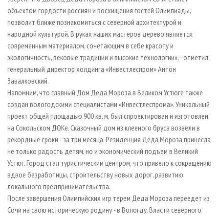
объектом гордости россиян и восхищения гостей Олимпиады,
позволит ближе познакомиться с северной архитектурой и
народной культурой. В руках наших мастеров дерево является
современным материалом, сочетающим в себе красоту и
экологичность, вековые традиции и высокие технологии», - отметил
генеральный директор холдинга «Инвестлеспром» Антон
Завалковский.
Напомним, что главный Дом Деда Мороза в Великом Устюге также
создан вологодскими специалистами «Инвестлеспрома». Уникальный
проект общей площадью 900 кв. м, был спроектирован и изготовлен
на Сокольском ДОКе. Сказочный дом из клееного бруса возвели в
рекордные сроки - за три месяца. Резиденция Деда Мороза принесла
не только радость детям, но и экономический подъем в Великий
Устюг. Город стал туристическим центром, что привело к сокращению
вдвое безработицы, строительству новых дорог, развитию
локального предпринимательства.
После завершения Олимпийских игр терем Деда Мороза переедет из
Сочи на свою историческую родину - в Вологду. Власти северного