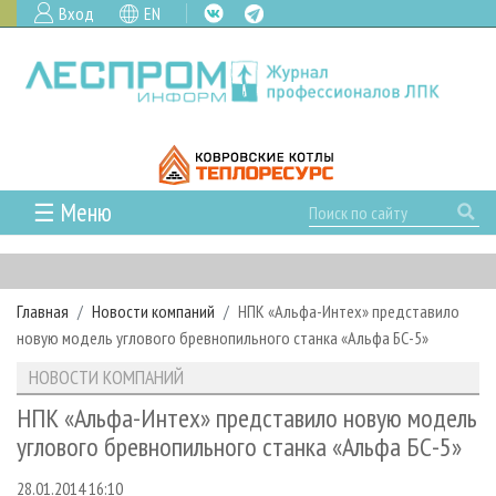
Вход
EN
☰ Меню
ГЛАВНАЯ
РУБРИКИ И ТЕМЫ
Главная
Новости компаний
НПК «Альфа-Интех» представило
РУБРИКИ ЖУРНАЛА
НОВОСТИ
новую модель углового бревнопильного станка «Альфа БС-5»
ЛЕСНОЕ ХОЗЯЙСТВО
КАЛЕНДАРЬ СОБЫТИЙ
ПРОЕКТЫ ЛПИ
НОВОСТИ КОМПАНИЙ
ЛЕСОЗАГОТОВКА
НОВОСТИ ЛПК
АНАЛИТИКА
АРХИВ
НПК «Альфа-Интех» представило новую модель
ЛЕСОПИЛЕНИЕ
НОВОСТИ ЖУРНАЛА
ПРЕДПРИЯТИЯ ЛПК
АРХИВ ЖУРНАЛОВ
углового бревнопильного станка «Альфа БС-5»
О ЖУРНАЛЕ
ДЕРЕВООБРАБОТКА
НОВОСТИ КОМПАНИЙ
ЛЕСНЫЕ РЕГИОНЫ РОССИИ
СТАТЬИ
ПОДПИСКА
РЕКЛАМОДАТЕЛЯМ
28.01.2014 16:10