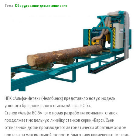
СУШКА ДРЕВЕСИНЫ
ПЕРСОНЫ
КОНТАКТЫ
РЕКЛАМА
Тема
Оборудование для лесопиления
ПРОИЗВОДСТВО ДРЕВЕСНЫХ ПЛИТ
МОБИЛЬНЫЕ ВЫСТАВКИ
РЕКЛАМА НА САЙТЕ
ДЕРЕВЯННОЕ ДОМОСТРОЕНИЕ
ОФИЦИАЛЬНЫЕ ДЕЛЕГАЦИИ
ПРОИЗВОДСТВО МЕБЕЛИ
ПРИОРИТЕТНЫЕ ИНВЕСТПРОЕКТЫ
БИОЭНЕРГЕТИКА
RUSSIAN FORESTRY REVIEW
ЦБП
ГАЗЕТА ЛЕСПРОМФОРУМ
ИНСТРУМЕНТ И МАТЕРИАЛЫ
БИБЛИОТЕКА СПЕЦИАЛИСТА
НПК «Альфа-Интех» (Челябинск) представило новую модель
углового бревнопильного станка «Альфа БС-5».
Станок «Альфа БС-5» - это новая разработка компании, станок
продолжает модельную линейку станков серии «Барс». Съем
отпиленной доски производится автоматически обратным ходом
портала на максимальной скорости. Благодаря применению системы