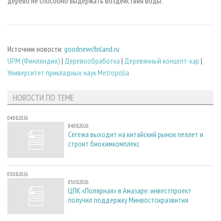
дерево не способно выдержать воздействия воды.
Источник новости:
goodnewsfinland.ru
UPM (Финляндия)
|
Деревообработка
|
Деревянный концепт-кар
|
Университет прикладных наук Metropolia
НОВОСТИ ПО ТЕМЕ
04.08.2026
04.08.2026
Сегежа выходит на китайский рынок пеллет и
строит биохимкомплекс
03.08.2026
03.08.2026
ЦПК «Полярная» в Амазаре: инвестпроект
получил поддержку Минвостокразвития