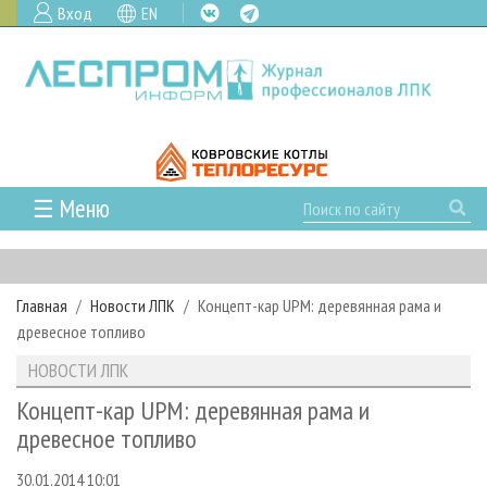
Вход
EN
☰ Меню
ГЛАВНАЯ
РУБРИКИ И ТЕМЫ
Главная
Новости ЛПК
Концепт-кар UPM: деревянная рама и
РУБРИКИ ЖУРНАЛА
НОВОСТИ
древесное топливо
ЛЕСНОЕ ХОЗЯЙСТВО
КАЛЕНДАРЬ СОБЫТИЙ
ПРОЕКТЫ ЛПИ
НОВОСТИ ЛПК
ЛЕСОЗАГОТОВКА
НОВОСТИ ЛПК
АНАЛИТИКА
АРХИВ
Концепт-кар UPM: деревянная рама и
ЛЕСОПИЛЕНИЕ
НОВОСТИ ЖУРНАЛА
ПРЕДПРИЯТИЯ ЛПК
АРХИВ ЖУРНАЛОВ
древесное топливо
О ЖУРНАЛЕ
ДЕРЕВООБРАБОТКА
НОВОСТИ КОМПАНИЙ
ЛЕСНЫЕ РЕГИОНЫ РОССИИ
СТАТЬИ
ПОДПИСКА
РЕКЛАМОДАТЕЛЯМ
30.01.2014 10:01