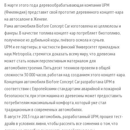
СУШКА ДРЕВЕСИНЫ
ПЕРСОНЫ
КОНТАКТЫ
РЕКЛАМА
В марте этого года деревообрабатывающая компания UPM
(Финляндия) представит свой прототип деревянного концепт-кара
ПРОИЗВОДСТВО ДРЕВЕСНЫХ ПЛИТ
МОБИЛЬНЫЕ ВЫСТАВКИ
РЕКЛАМА НА САЙТЕ
на автосалоне в Женеве.
ДЕРЕВЯННОЕ ДОМОСТРОЕНИЕ
ОФИЦИАЛЬНЫЕ ДЕЛЕГАЦИИ
Рама автомобиля Biofore Concept Car изготовлена из целлюлозы и
ПРОИЗВОДСТВО МЕБЕЛИ
фанеры. В качестве топлива концепт-кар потребляет биотопливо,
ПРИОРИТЕТНЫЕ ИНВЕСТПРОЕКТЫ
полученное из дубильной коры, пнёвого осмола и сучьев.
БИОЭНЕРГЕТИКА
RUSSIAN FORESTRY REVIEW
UPM и ее партнеры, в частности финский Университет прикладных
ЦБП
ГАЗЕТА ЛЕСПРОМФОРУМ
наук Metropolia, стремятся доказать всему миру, что древесина
может стать новым перспективным материалом для
ИНСТРУМЕНТ И МАТЕРИАЛЫ
БИБЛИОТЕКА СПЕЦИАЛИСТА
автомобилестроения. Пятьдесят техников провели в общей
сложности 30 000 часов, работая над созданием этого концепт-кара.
Концепция автомобиля Biofore Concept Car разработана UPM в
соответствии с Европейскими стандартами аварийной и пожарной
безопасности, при этом машина из древесины может предоставить
потребителям максимальный комфорта, который уже стал
традиционным в современных автомобилях.
В августе 2013 года автомобиль, разработанный UPM, прошел тест-
драйв в условиях ливня, чтобы рассеять все сомнения о том, что