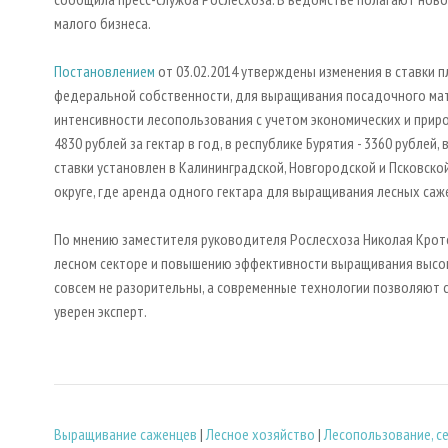
малого бизнеса.
Постановлением
от 03.02.2014 утверждены изменения в ставки п
федеральной собственности, для выращивания посадочного мате
интенсивности лесопользования с учетом экономических и природ
4830 рублей за гектар в год, в республике Бурятия - 3360 рублей,
ставки установлен в Калининградской, Новгородской и Псковской
округе, где аренда одного гектара для выращивания лесных саже
По мнению заместителя руководителя Рослесхоза Николая Крото
лесном секторе и повышению эффективности выращивания высок
совсем не разорительны, а современные технологии позволяют
уверен эксперт.
Выращивание саженцев
|
Лесное хозяйство
|
Лесопользование, с