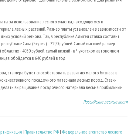
латы за использование лесного участка, находящегося в
риала лесных растений. Размер платы установлен в зависимости от
ных условий региона. Так, в республике Адыгея ставка составит
 в республике Саха (Якутия) - 2190 рублей. Самый высокий размер
 областях - 4950 рублей, самый низкий - в Чукотском автономном
нцев обойдется в 640 рублей в год.
ва, эта мера будет способствовать развитию малого бизнеса в
окачественного посадочного материала лесных пород. Ставки
 сделать выращивание посадочного материала весьма прибыльным,
Российские лесные вести
ертификация
|
Правительство РФ
|
Федеральное агентство лесного